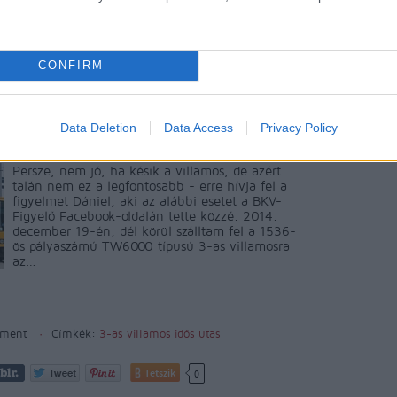
Tetszik
0
CONFIRM
emberek, türelem!
Data Deletion
Data Access
Privacy Policy
Persze, nem jó, ha késik a villamos, de azért
talán nem ez a legfontosabb - erre hívja fel a
figyelmet Dániel, aki az alábbi esetet a BKV-
Figyelő Facebook-oldalán tette közzé. 2014.
december 19-én, dél körül szálltam fel a 1536-
ös pályaszámú TW6000 típusú 3-as villamosra
az…
ment
Címkék:
3-as villamos
idős utas
Tetszik
0