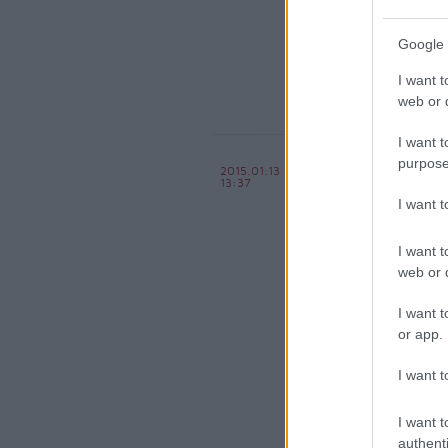
komment
kom
Google 
I want t
web or d
I want t
Rossz kij
purpose
2015.01.13
13:37
Hűvösvöl
I want 
Király Dávid
I want t
web or d
I want t
or app.
I want t
I want t
authenti
komment
kom