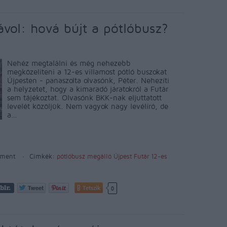
távol: hová bújt a pótlóbusz?
Nehéz megtalálni és még nehezebb
megközelíteni a 12-es villamost pótló buszokat
Újpesten - panaszolta olvasónk, Péter. Nehezíti
a helyzetet, hogy a kimaradó járatokról a Futár
sem tájékoztat. Olvasónk BKK-nak eljuttatott
levelét közöljük. Nem vagyok nagy levélíró, de
a…
ment
Címkék:
pótlóbusz
megálló
Újpest
Futár
12-es
Tetszik
0