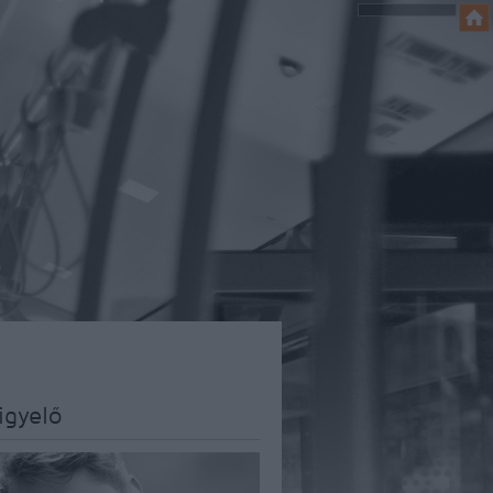
igyelő