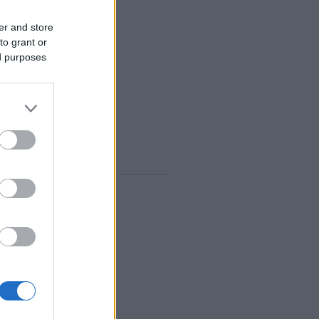
zeptember
(
12
)
er and store
ugusztus
(
12
)
to grant or
lius
(
14
)
ed purposes
únius
(
13
)
ájus
(
12
)
...
gyelő RSS
0
zések
,
kommentek