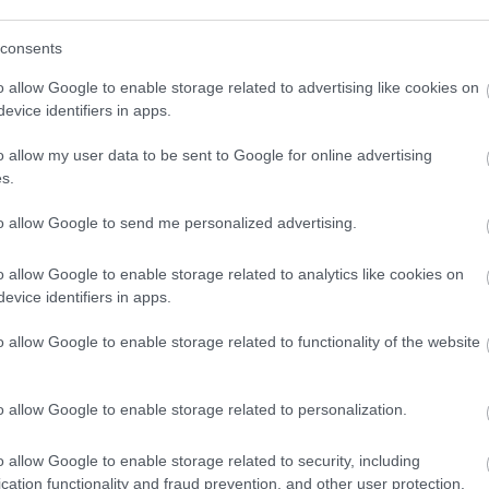
ment
Címkék:
automata
papírpénz
csalók
visszajáró
consents
o allow Google to enable storage related to advertising like cookies on
Tetszik
0
evice identifiers in apps.
o allow my user data to be sent to Google for online advertising
elzők, nehéz átszállások
s.
gyben
to allow Google to send me personalized advertising.
o allow Google to enable storage related to analytics like cookies on
Működésképtelen berendezésekre, lekésett
evice identifiers in apps.
buszokra, átszállási nehézségekre panaszkodik
olvasónk, Bence. A helyszín Hűvösvölgy. Az
elmúlt 1-2 hónapban nagyon sok, még most is
o allow Google to enable storage related to functionality of the website
aktuális problémával találkozom az autóbusz- és
villamosvégállomáson. 1. Manuális…
o allow Google to enable storage related to personalization.
o allow Google to enable storage related to security, including
cation functionality and fraud prevention, and other user protection.
ment
Címkék:
átszállás
műszaki hiba
Hűvösvölgy