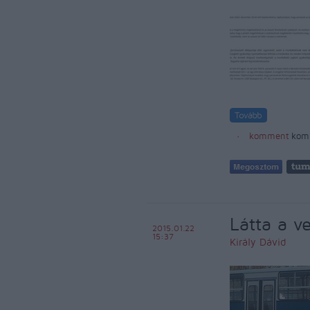
komment
kom
Látta a v
2015.01.22
15:37
Király Dávid