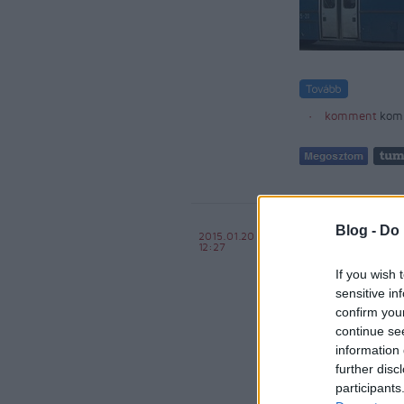
komment
kom
Eltűnt ze
Blog -
Do 
2015.01.20
12:27
Király Dávid
If you wish 
sensitive in
confirm you
continue se
information 
further disc
participants