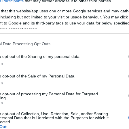
Participants
that may further disclose it to other third parties.
2014 s
 that this website/app uses one or more Google services and may gath
2014 a
including but not limited to your visit or usage behaviour. You may click 
ment
Címkék:
zebra
gyalogátkelő
Határ út
3-as
2014 jú
 to Google and its third-party tags to use your data for below specifi
ogle consent section.
2014 j
Tetszik
0
2014 m
l Data Processing Opt Outs
Tovább
o opt-out of the Sharing of my personal data.
automaták - a BKK keresi a
BKV-fi
In
t
o opt-out of the Sale of my Personal Data.
RSS 2.
bejegy
In
Több terve is van a BKK-nak a
jegyautomatákkal csalók kiszűrésére, legalábbis
to opt-out of processing my Personal Data for Targeted
ezt közölte a közlekedési központ a TV2 Tények
ing.
című műsorával. A módszer lényege, hogy az
In
automaták bankjegykiadó nyílását eltömítik, így
a gép nem tudja visszaadni a visszajáró
o opt-out of Collection, Use, Retention, Sale, and/or Sharing
papírpénzt.…
ersonal Data that Is Unrelated with the Purposes for which it
lected.
Out