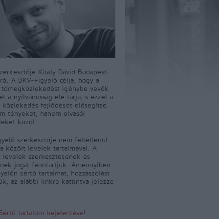
szerkesztője Király Dávid Budapest-
író. A BKV-Figyelő célja, hogy a
i tömegközlekedést igénybe vevők
t a nyilvánosság elé tárja, s ezzel a
 közlekedés fejlődését elősegítse.
m tényeket, hanem olvasói
leket közöl.
yelő szerkesztője nem feltétlenül
a közölt levelek tartalmával. A
 levelek szerkesztésének és
ének jogát fenntartjuk. Amennyiben
yelőn sértő tartalmat, hozzászólást
jük, az alábbi linkre kattintva jelezze
Sértő tartalom bejelentése!