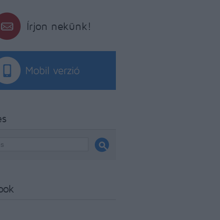
Írjon nekünk!
és
ook