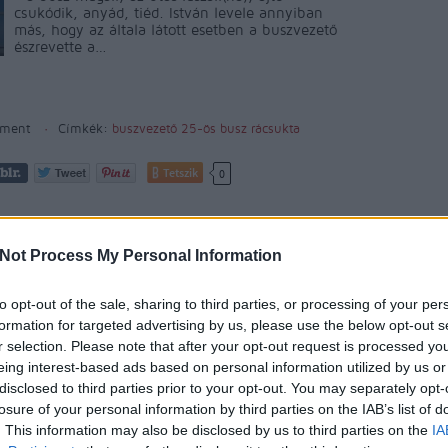
csukódik, anyád, tiéd. István levele annyiban
más, hogy az általa látott esetben a buszvezető
észrevette a…
ment
Címkék:
buszvezető
25-ös busz
rácsukta
Tetszik
0
Archí
bra kerestetik
Not Process My Personal Information
2015 áp
to opt-out of the sale, sharing to third parties, or processing of your per
2015 m
A Határ út és a 3-as villamos felújításakor eltűnt
formation for targeted advertising by us, please use the below opt-out s
2015 f
egy gyalogátkelő. Igaz, hogy csak átmenetileg,
r selection. Please note that after your opt-out request is processed y
de ez az átmenet már hetek óta tart, így a
2015 j
eing interest-based ads based on personal information utilized by us or
villamos egyik megállója szabályosan
disclosed to third parties prior to your opt-out. You may separately opt-
2014 
megközelíthetetlen - panaszolja olvasónk,
losure of your personal information by third parties on the IAB’s list of
Zsuzsanna, aki szerint a több villamost is
2014 
lekésnek az…
. This information may also be disclosed by us to third parties on the
IA
2014 o