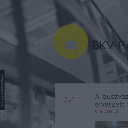
A buszvez
2015.01.29
16:13
elveszett 
Király Dávid