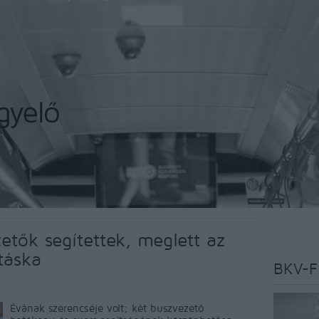
etők segítettek, meglett az
táska
BKV-F
Évának szerencséje volt; két buszvezető