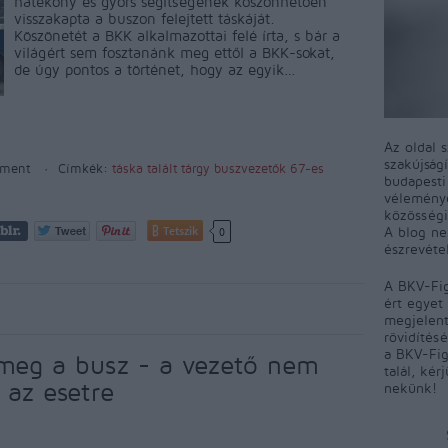
hatékony és gyors segítségének köszönhetően
visszakapta a buszon felejtett táskáját.
Köszönetét a BKK alkalmazottai felé írta, s bár a
világért sem fosztanánk meg ettől a BKK-sokat,
de úgy pontos a történet, hogy az egyik…
Az oldal 
szakújság
ment
Címkék:
táska
talált tárgy
buszvezetők
67-es
budapest
véleményé
közösségi
Tetszik
A blog ne
0
észrevéte
A BKV-Fig
ért egyet 
megjelent
rövidítés
a BKV-Fig
meg a busz - a vezető nem
talál, kér
 az esetre
nekünk!