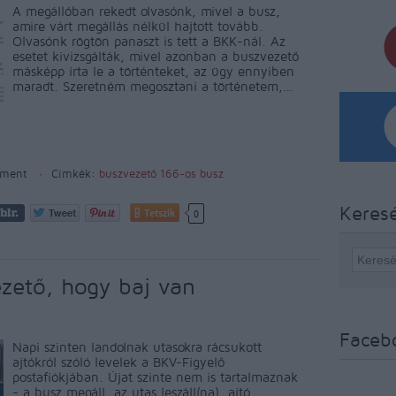
A megállóban rekedt olvasónk, mivel a busz,
amire várt megállás nélkül hajtott tovább.
Olvasónk rögtön panaszt is tett a BKK-nál. Az
esetet kivizsgálták, mivel azonban a buszvezető
másképp írta le a történteket, az ügy ennyiben
maradt. Szeretném megosztani a történetem,…
ment
Címkék:
buszvezető
166-os busz
Keres
Tetszik
0
ezető, hogy baj van
Faceb
Napi szinten landolnak utasokra rácsukott
ajtókról szóló levelek a BKV-Figyelő
postafiókjában. Újat szinte nem is tartalmaznak
- a busz megáll, az utas leszáll(na), ajtó