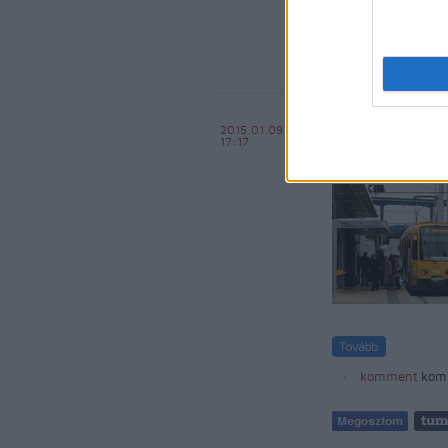
Türelem, 
2015.01.09
17:17
Király Dávid
komment
kom