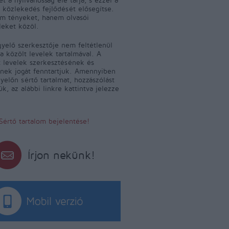
 közlekedés fejlődését elősegítse.
m tényeket, hanem olvasói
leket közöl.
yelő szerkesztője nem feltétlenül
a közölt levelek tartalmával. A
 levelek szerkesztésének és
ének jogát fenntartjuk. Amennyiben
yelőn sértő tartalmat, hozzászólást
jük, az alábbi linkre kattintva jelezze
Sértő tartalom bejelentése!
Írjon nekünk!