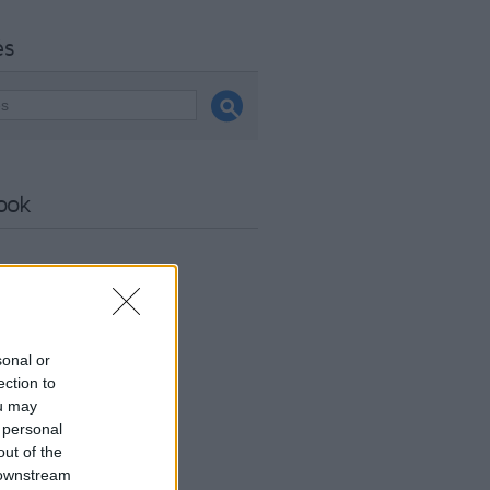
és
ook
sonal or
ection to
ou may
 personal
out of the
 downstream