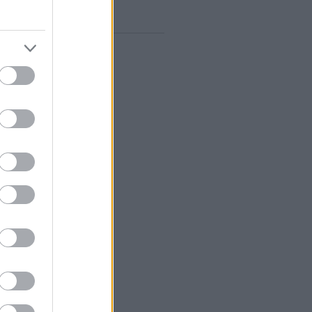
gyelő RSS
0
zések
,
kommentek