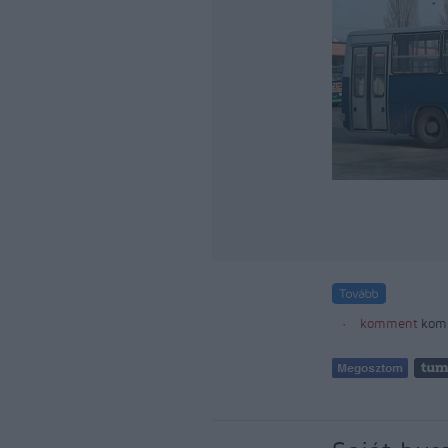
komment
kom