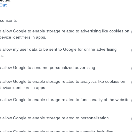
Out
BKV-fi
RSS 2.
consents
bejegy
o allow Google to enable storage related to advertising like cookies on
evice identifiers in apps.
o allow my user data to be sent to Google for online advertising
s.
to allow Google to send me personalized advertising.
o allow Google to enable storage related to analytics like cookies on
evice identifiers in apps.
Fotó: Wikipedia
o allow Google to enable storage related to functionality of the website
o allow Google to enable storage related to personalization.
ment
Címkék:
időjárás
dilemma
fűtés
o allow Google to enable storage related to security, including