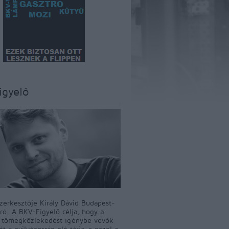
igyelő
szerkesztője Király Dávid Budapest-
író. A BKV-Figyelő célja, hogy a
i tömegközlekedést igénybe vevők
t a nyilvánosság elé tárja, s ezzel a