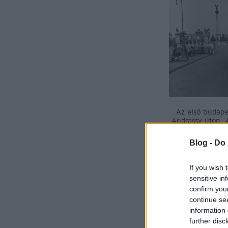
Az első budapes
Andrássy úton. 
(ma Bajcsy-Zsili
Közl
Blog -
Do 
If you wish 
komment
kom
sensitive in
buszozás
confirm you
continue se
information 
further disc