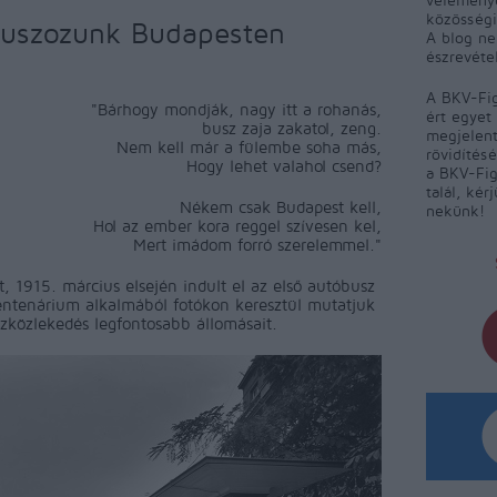
közösségi
buszozunk Budapesten
A blog ne
észrevéte
A BKV-Fig
"Bárhogy mondják, nagy itt a rohanás,
ért egyet 
busz zaja zakatol, zeng.
megjelent
Nem kell már a fülembe soha más,
rövidítés
Hogy lehet valahol csend?
a BKV-Fig
talál, kér
Nékem csak Budapest kell,
nekünk!
Hol az ember kora reggel szívesen kel,
Mert imádom forró szerelemmel."
t, 1915. március elsején indult el az első autóbusz
ntenárium alkalmából fotókon keresztül mutatjuk
szközlekedés legfontosabb állomásait.