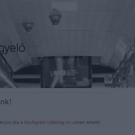
ünk!
árcius óta a
bkvfigyelo.cafeblog.hu
címen érhető