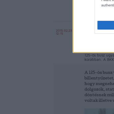
authenti
Miért jár
2015.02.23
12:15
Király Dávid
Erre a kérdésre v
korábbiaknál ne
125-ös busz ugya
korábban. A BKK-
A 125-ös busz
billentyűzetet
hogy megnehez
dolgozók, stat
döntésnek mil
voltak illetve