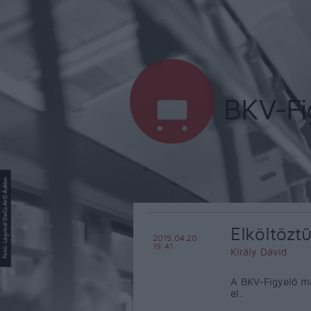
Elköltözt
2015.04.20
19:41
Király Dávid
A BKV-Figyelő m
el.