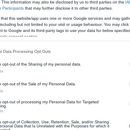
. This information may also be disclosed by us to third parties on the
IA
Participants
that may further disclose it to other third parties.
Archí
cs nyáron hó? - avagy a pesti
 that this website/app uses one or more Google services and may gath
emmi nem jó
2015 áp
including but not limited to your visit or usage behaviour. You may click 
 to Google and its third-party tags to use your data for below specifi
2015 m
ogle consent section.
2015 f
régen minden jobb volt, bezzeg nyugaton, meg
az élet, de az is igaz, hogy a budapesti
2015 j
k nagyon nehéz, hovatovább lehetetlen
l Data Processing Opt Outs
2014 
lábbi két levél egy hét különbséggel érkezett. Az
ól ugyanolyan volt.
2014 
o opt-out of the Sharing of my personal data.
2014 o
In
gy
2014 s
o opt-out of the Sale of my Personal Data.
2014 a
esek ne fűtsenek a tömegközlekedési
In
 MERT: TELJESEN FÖLÖSLEGES, sőt
2014 jú
 buszon csak dunsztolódik a sok utas a
to opt-out of processing my Personal Data for Targeted
2014 j
ing.
rusgőzben. Mindenkin télikabátban van és
2014 m
In
 leszállás után jól megfázik.
Tovább
o opt-out of Collection, Use, Retention, Sale, and/or Sharing
ersonal Data that Is Unrelated with the Purposes for which it
lected.