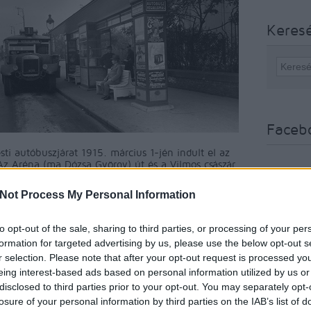
Keres
Faceb
ti autóbuszjárat 1915. március 1-jén indult el az
Az Aréna (ma Dózsa György) út és a Vilmos császár
nszky) út között közlekedő járatot a Székesfővárosi
ekedési Vállalat Rt. üzemeltette (1938)
Not Process My Personal Information
to opt-out of the sale, sharing to third parties, or processing of your per
ment
Címkék:
fotó
busz
évforduló
100 éves
Budapesti
formation for targeted advertising by us, please use the below opt-out s
r selection. Please note that after your opt-out request is processed y
eing interest-based ads based on personal information utilized by us or
Tetszik
disclosed to third parties prior to your opt-out. You may separately opt-
0
losure of your personal information by third parties on the IAB’s list of