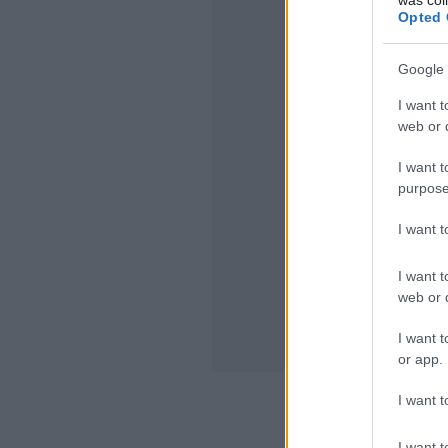
Opted 
Google 
I want t
web or d
I want t
purpose
I want 
I want t
web or d
I want t
or app.
I want t
komment
kom
I want t