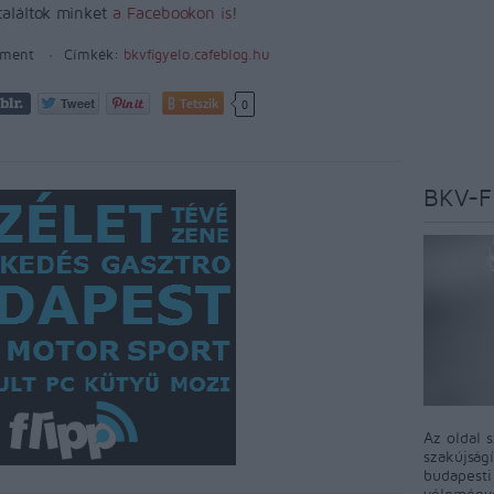
találtok minket
a Facebookon is
!
ment
Címkék:
bkvfigyelo.cafeblog.hu
Tetszik
0
BKV-F
Az oldal 
szakújság
budapest
véleményé