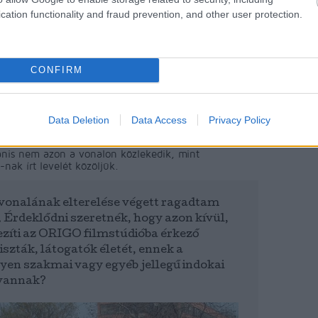
cation functionality and fraud prevention, and other user protection.
Tetszik
0
CONFIRM
 másfelé a busz?
Data Deletion
Data Access
Privacy Policy
ár választ a BKK-tól olvasónk, Zsolt, aki a
hezebben tudja megközelíteni a munkahelyét. A
nis nem azon a vonalon közlekedik, mint
nak írt levelét közöljük.
 vonalának elterelése végett ragadtam
. Érdeklődni szeretnék, hogy azon kívül,
íti az ORIGO filmstúdióba érkező
iszták, látogatók életét, ennek a
yen szakmai vagy egyéb jellegű indokai
 vannak?