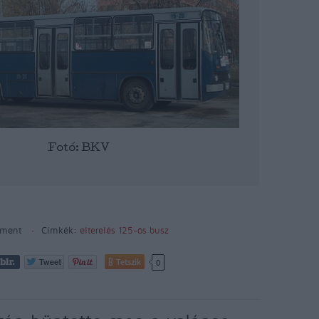
Fotó: BKV
ment
Címkék:
elterelés
125-ös busz
Tetszik
0