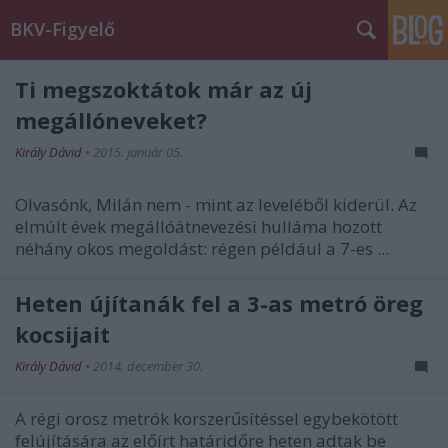
BKV-Figyelő
Ti megszoktátok már az új
megállóneveket?
Király Dávid
•
2015. január 05.
Olvasónk, Milán nem - mint az leveléből kiderül. Az
elmúlt évek megállóátnevezési hulláma hozott
néhány okos megoldást: régen például a 7-es ...
Heten újítanák fel a 3-as metró öreg
kocsijait
Király Dávid
•
2014. december 30.
A régi orosz metrók korszerűsítéssel egybekötött
felújítására az előírt határidőre heten adtak be