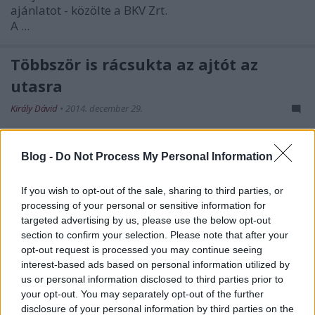
ajánlatot - közölte a BKV Zrt.
A ...
Többször is rácsukta az ajtót az
utasra
Király Dávid
•
2014. december 29.
A menetrend szent dolog, kőbe is van vésve, de némi
Blog -
Do Not Process My Personal Information
józansággal mégiscsak az tűnik reálisnak, hogy a
közösségi közlekedésben az utasok ...
If you wish to opt-out of the sale, sharing to third parties, or
processing of your personal or sensitive information for
Rosszul lett a fiú, a buszvezető
targeted advertising by us, please use the below opt-out
segített
section to confirm your selection. Please note that after your
opt-out request is processed you may continue seeing
Király Dávid
•
2014. december 22.
interest-based ads based on personal information utilized by
us or personal information disclosed to third parties prior to
Jön a karácsony, örüljünk az ilyen apróságoknak!
your opt-out. You may separately opt-out of the further
disclosure of your personal information by third parties on the
Érdemes megjegyezni, hogy az alábbi rövid