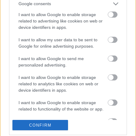
Google consents
napokban Tímea és fia. Az érvényes igazolvány ...
I want to allow Google to enable storage
Kaotikus villamospótlás a 3-as
related to advertising like cookies on web or
device identifiers in apps.
vonalon
I want to allow my user data to be sent to
Király Dávid
•
2014. december 05.
Google for online advertising purposes.
Csütörtökön reggel egy baleset miatt pótlóbuszok
I want to allow Google to send me
szállították (volna) a 3-as villamos utasait. Olvasónk
personalized advertising.
beszámolója szerint azonban a pótlás ...
I want to allow Google to enable storage
related to analytics like cookies on web or
Az automata mindent megold? - egy
device identifiers in apps.
volt bérletárus panasza
I want to allow Google to enable storage
Király Dávid
•
2014. december 03.
related to functionality of the website or app.
Hat év után vonta vissza jegyárusítási jogát
I want to allow Google to enable storage
CONFIRM
related to personalization.
olvasónknak a BKK. Névtelenséget kérő olvasónk
saját XVIII. kerületi boltjában árulta a BKK-s ...