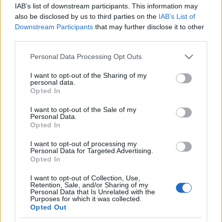
IAB’s list of downstream participants. This information may
történetben nemcsak az a jó, hogy a buszvezető ...
also be disclosed by us to third parties on the
IAB’s List of
Downstream Participants
that may further disclose it to other
"És most ha ezért megb@szlak 16
third parties.
ezerre?"
Please note that this website/app uses one or more Google
Personal Data Processing Opt Outs
services and may gather and store information including but
Király Dávid
•
2014. december 15.
not limited to your visit or usage behaviour. You may click to
I want to opt-out of the Sharing of my
personal data.
grant or deny consent to Google and its third-party tags to
Opted In
Olvasónk az alábbi levelet juttatta el a BKK-nak, a
use your data for below specified purposes in below Google
Tékozló Homárnak és a BKV-Figyelőnek.
consent section.
I want to opt-out of the Sale of my
Kommentárt nem igényel.
Personal Data.
2014. december 11-én ...
Opted In
I want to opt-out of processing my
Bevonhatja-e az ellenőr a MÁK-
Personal Data for Targeted Advertising.
Opted In
kártyát?
I want to opt-out of Collection, Use,
Király Dávid
•
2014. december 09.
Retention, Sale, and/or Sharing of my
Personal Data that Is Unrelated with the
Purposes for which it was collected.
Opted Out
Ingyenes utazásra jogosító, a Magyar Államkincstár
által kibocsátott igazolvánnyal metrózott a