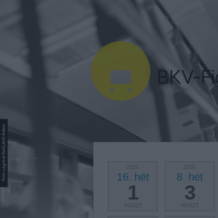
2015.
2015.
16. hét
8. hét
1
3
POSZT
POSZT