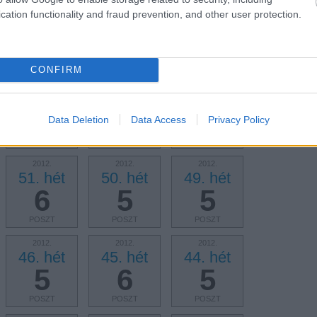
2013.
2013.
2013.
cation functionality and fraud prevention, and other user protection.
7. hét
6. hét
5. hét
5
5
6
POSZT
POSZT
POSZT
CONFIRM
2013.
2013.
2013.
2. hét
1. hét
0. hét
6
5
3
Data Deletion
Data Access
Privacy Policy
POSZT
POSZT
POSZT
2012.
2012.
2012.
51. hét
50. hét
49. hét
6
5
5
POSZT
POSZT
POSZT
2012.
2012.
2012.
46. hét
45. hét
44. hét
5
6
5
POSZT
POSZT
POSZT