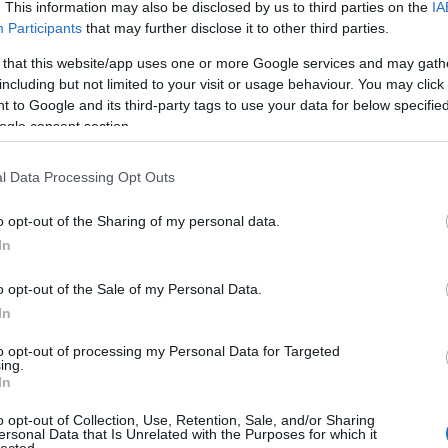
. This information may also be disclosed by us to third parties on the
IA
2013.
2013.
2013.
47. hét
46. hét
45. hét
Participants
that may further disclose it to other third parties.
Archí
4
3
3
 that this website/app uses one or more Google services and may gath
2015 áp
including but not limited to your visit or usage behaviour. You may click 
POSZT
POSZT
POSZT
 to Google and its third-party tags to use your data for below specifi
2015 m
2013.
2013.
2013.
ogle consent section.
42. hét
41. hét
40. hét
2015 f
3
3
3
2015 j
l Data Processing Opt Outs
2014 
POSZT
POSZT
POSZT
2014 
o opt-out of the Sharing of my personal data.
2013.
2013.
2013.
2014 o
In
37. hét
36. hét
35. hét
2
5
3
2014 s
o opt-out of the Sale of my Personal Data.
2014 a
POSZT
POSZT
POSZT
In
2014 jú
2013.
2013.
2013.
to opt-out of processing my Personal Data for Targeted
2014 j
32. hét
31. hét
30. hét
ing.
2014 m
4
3
3
In
Tovább
o opt-out of Collection, Use, Retention, Sale, and/or Sharing
POSZT
POSZT
POSZT
ersonal Data that Is Unrelated with the Purposes for which it
lected.