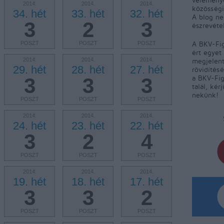
2014.
2014.
2014.
közösségi
34. hét
33. hét
32. hét
A blog ne
3
2
3
észrevéte
A BKV-Fig
POSZT
POSZT
POSZT
ért egyet 
2014.
2014.
2014.
megjelent
29. hét
28. hét
27. hét
rövidítés
a BKV-Fig
3
3
3
talál, kér
nekünk!
POSZT
POSZT
POSZT
2014.
2014.
2014.
24. hét
23. hét
22. hét
3
2
4
POSZT
POSZT
POSZT
2014.
2014.
2014.
19. hét
18. hét
17. hét
3
3
2
POSZT
POSZT
POSZT