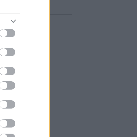
gyelő RSS
0
zések
,
kommentek