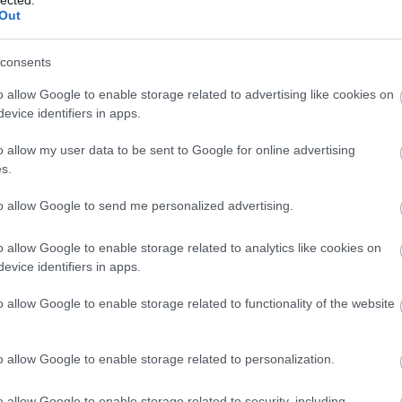
2013.
2013.
2013.
Out
BKV-fi
27. hét
26. hét
25. hét
3
4
4
RSS 2.
consents
bejegy
POSZT
POSZT
POSZT
o allow Google to enable storage related to advertising like cookies on
2013.
2013.
2013.
evice identifiers in apps.
22. hét
21. hét
20. hét
5
4
3
o allow my user data to be sent to Google for online advertising
s.
POSZT
POSZT
POSZT
to allow Google to send me personalized advertising.
2013.
2013.
2013.
17. hét
16. hét
15. hét
2
5
5
o allow Google to enable storage related to analytics like cookies on
evice identifiers in apps.
POSZT
POSZT
POSZT
o allow Google to enable storage related to functionality of the website
2013.
2013.
2013.
12. hét
11. hét
10. hét
5
5
4
o allow Google to enable storage related to personalization.
POSZT
POSZT
POSZT
o allow Google to enable storage related to security, including