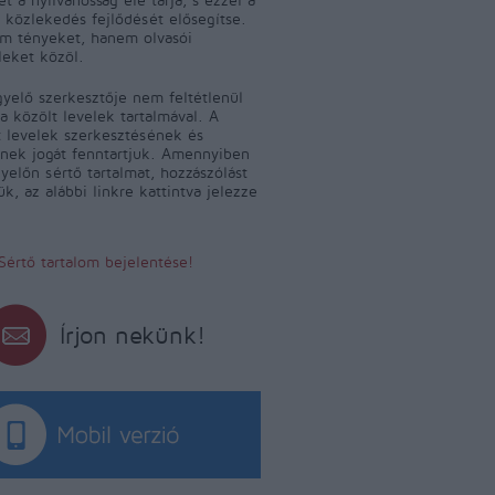
 közlekedés fejlődését elősegítse.
m tényeket, hanem olvasói
leket közöl.
yelő szerkesztője nem feltétlenül
a közölt levelek tartalmával. A
 levelek szerkesztésének és
ének jogát fenntartjuk. Amennyiben
yelőn sértő tartalmat, hozzászólást
jük, az alábbi linkre kattintva jelezze
Sértő tartalom bejelentése!
Írjon nekünk!