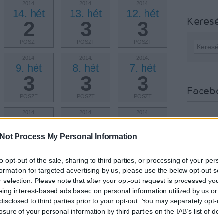
2014.
2014.
2014.
14. hét
13. hét
12. hét
Keres
2
3
3
POSZT
POSZT
POSZT
2014.
2014.
2014.
9. hét
8. hét
7. hét
3
3
3
Faceb
POSZT
POSZT
POSZT
2014.
2014.
2014.
4. hét
3. hét
2. hét
3
3
2
Not Process My Personal Information
POSZT
POSZT
POSZT
to opt-out of the sale, sharing to third parties, or processing of your per
2013.
2013.
2013.
formation for targeted advertising by us, please use the below opt-out s
52. hét
51. hét
50. hét
r selection. Please note that after your opt-out request is processed y
1
2
3
eing interest-based ads based on personal information utilized by us or
disclosed to third parties prior to your opt-out. You may separately opt-
POSZT
POSZT
POSZT
losure of your personal information by third parties on the IAB’s list of