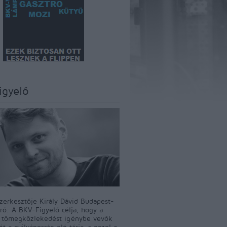
igyelő
szerkesztője Király Dávid Budapest-
író. A BKV-Figyelő célja, hogy a
i tömegközlekedést igénybe vevők
t a nyilvánosság elé tárja, s ezzel a