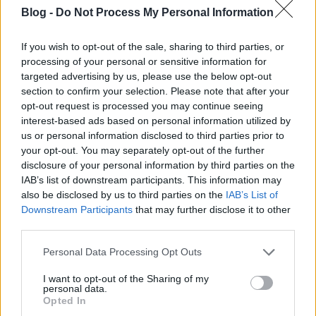
tudatosult benne, hogy a BKV-s az ő anyját szidja, és
Blog -
Do Not Process My Personal Information
vele baszdmegel. Részletek…
If you wish to opt-out of the sale, sharing to third parties, or
Mindig a becsületességre törekvő
processing of your personal or sensitive information for
utasokat büntetik meg a BKV-
targeted advertising by us, please use the below opt-out
section to confirm your selection. Please note that after your
ellenőrök
opt-out request is processed you may continue seeing
interest-based ads based on personal information utilized by
BKV figyelő.hu
•
2012. március 30.
us or personal information disclosed to third parties prior to
your opt-out. You may separately opt-out of the further
Az utóbbi évek tapasztalatai szerint mindig azokat
disclosure of your personal information by third parties on the
büntetik meg a BKV jegyellenőrei, akik bár
IAB’s list of downstream participants. This information may
becsülettel vesznek jegyet vagy bérletet, valahol
also be disclosed by us to third parties on the
IAB’s List of
mégis hibáznak. Elveszítették a diák- vagy a
Downstream Participants
that may further disclose it to other
bérletigazolványukat, rosszul lyukasztottak,
third parties.
elfelejtették kicserélni az éves bérletüket,…
Please note that this website/app uses one or more Google
Personal Data Processing Opt Outs
services and may gather and store information including but
5 perccel előbb ment el a 166-os busz
not limited to your visit or usage behaviour. You may click to
I want to opt-out of the Sharing of my
personal data.
grant or deny consent to Google and its third-party tags to
BKV figyelő.hu
•
2012. március 30.
Opted In
use your data for below specified purposes in below Google