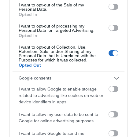
consent section.
I want to opt-out of the Sale of my
A címet elolvasva biztos sokan azt gondoljátok, hogy
Personal Data.
ismét egy komolytalan témával foglalkozunk, holott
Opted In
messze nem ez a helyzet. A 5 perc kevésnek tűnhet,
I want to opt-out of processing my
de nem egy olyan járat esetében, amelyik a reggeli
Personal Data for Targeted Advertising.
órákban is 30 percenként közlekedik, és amelyik
Opted In
olyan helyeket érint, ahol más…
I want to opt-out of Collection, Use,
Retention, Sale, and/or Sharing of my
Personal Data that Is Unrelated with the
Melegszendvics miatt büntetett a
Purposes for which it was collected.
Opted Out
kalauz
BKV figyelő.hu
•
2012. március 10.
Google consents
I want to allow Google to enable storage
Olvasónk, Vivien egy tavaly novemberi sztorit oszt
related to advertising like cookies on web or
meg veletek. Mint azt levelében írja, a HÉV-en a
device identifiers in apps.
kalauz azért büntette meg 6 ezer forintra, mert egy
melegszendvics volt a kezében. Kicsit abszurdnak
I want to allow my user data to be sent to
érezte a helyzetet, ezért megkereste a BKV
Google for online advertising purposes.
ügyfélszolgálatát, ahol igazat adtak neki.…
I want to allow Google to send me