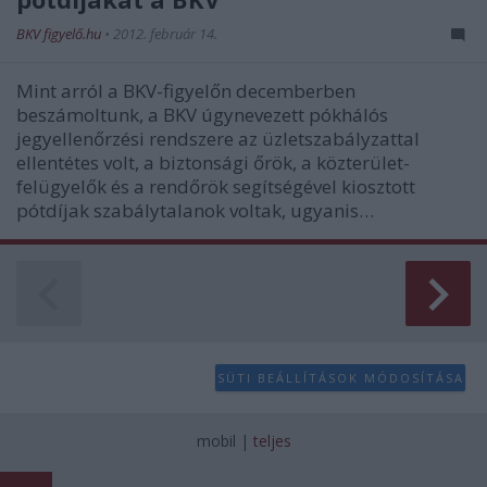
BKV figyelő.hu
•
2012. február 14.
Mint arról a BKV-figyelőn decemberben
beszámoltunk, a BKV úgynevezett pókhálós
jegyellenőrzési rendszere az üzletszabályzattal
ellentétes volt, a biztonsági őrök, a közterület-
felügyelők és a rendőrök segítségével kiosztott
pótdíjak szabálytalanok voltak, ugyanis…
SÜTI BEÁLLÍTÁSOK MÓDOSÍTÁSA
mobil
|
teljes