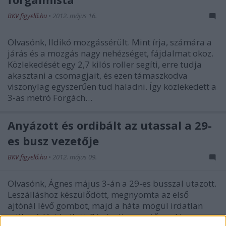
BKV figyelő.hu
•
2012. május 16.
Olvasónk, Ildikó mozgássérült. Mint írja, számára a
járás és a mozgás nagy nehézséget, fájdalmat okoz.
Közlekedését egy 2,7 kilós roller segíti, erre tudja
akasztani a csomagjait, és ezen támaszkodva
viszonylag egyszerűen tud haladni. Így közlekedett a
3-as metró Forgách…
Anyázott és ordibált az utassal a 29-
es busz vezetője
BKV figyelő.hu
•
2012. május 09.
Olvasónk, Ágnes május 3-án a 29-es busszal utazott.
Leszálláshoz készülődött, megnyomta az első
ajtónál lévő gombot, majd a háta mögül irdatlan
szitkozódást hallott. Ránézett a vezetőre, ekkor