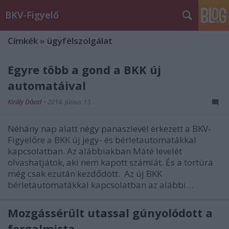
BKV-Figyelő
Címkék
»
ügyfélszolgálat
Egyre több a gond a BKK új
automatáival
Király Dávid
•
2014. június 13.
Néhány nap alatt négy panaszlevél érkezett a BKV-
Figyelőre a BKK új jegy- és bérletautomatákkal
kapcsolatban. Az alábbiakban Máté levelét
olvashatjátok, aki nem kapott számlát. És a tortúra
még csak ezután kezdődött. Az új BKK
bérletautomatákkal kapcsolatban az alábbi…
Mozgássérült utassal gúnyolódott a
forgalmista