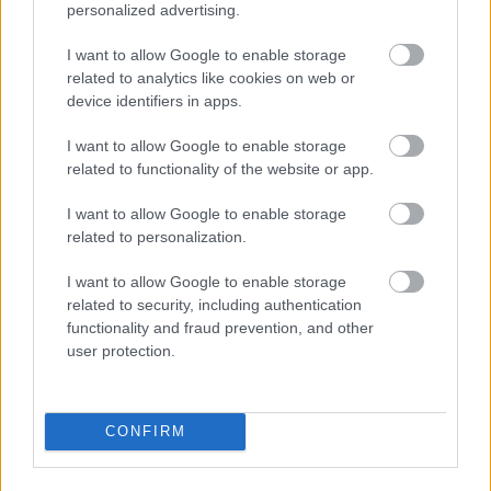
personalized advertising.
Jogtalanul büntetik meg az utasokat
a 240E autóbuszon
I want to allow Google to enable storage
related to analytics like cookies on web or
BKV figyelő.hu
•
2012. március 03.
device identifiers in apps.
I want to allow Google to enable storage
Az elmúlt években már többször sikerült
related to functionality of the website or app.
bebizonyítanunk itt a BKV-figyelőn, hogy nem kell
bliccelőnek lennünk ahhoz, hogy a BKV ellenőrei
I want to allow Google to enable storage
megbüntessenek. Ezt már az az anyuka is tudja,
related to personalization.
akinek a fiát a 240E jelzésű autóbuszon büntették
meg, teljesen jogtalanul: Mint az a fenti…
I want to allow Google to enable storage
related to security, including authentication
Belökte a liftbe, majd ágyékon rúgta
functionality and fraud prevention, and other
user protection.
az utast a biztonsági őr
BKV figyelő.hu
•
2012. február 22.
CONFIRM
Közel 30 ezer olvasói levelet kaptam az elmúlt 5
évben tőletek. Elég sok hihetetlen történetet