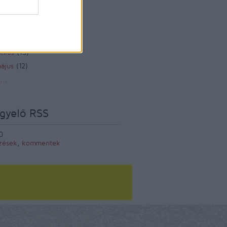
zeptember
(
12
)
ugusztus
(
12
)
lius
(
14
)
únius
(
13
)
ájus
(
12
)
...
gyelő RSS
0
zések
,
kommentek