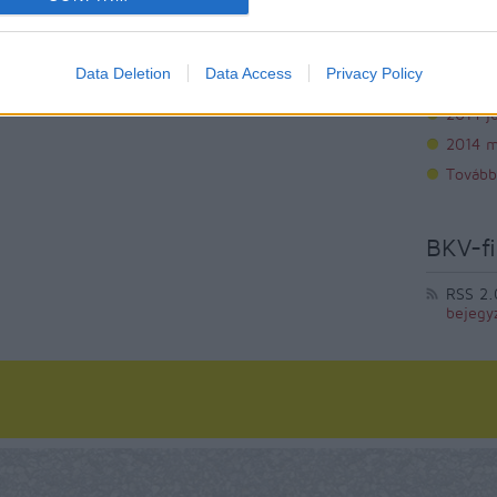
2014 s
2014 a
Data Deletion
Data Access
Privacy Policy
2014 jú
2014 j
2014 m
Tovább
BKV-fi
RSS 2.
bejegy