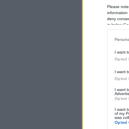
Please note
information 
deny consent
in below Go
Persona
I want t
Opted 
I want t
Opted 
I want 
Advertis
Opted 
I want t
of my P
was col
Opted 