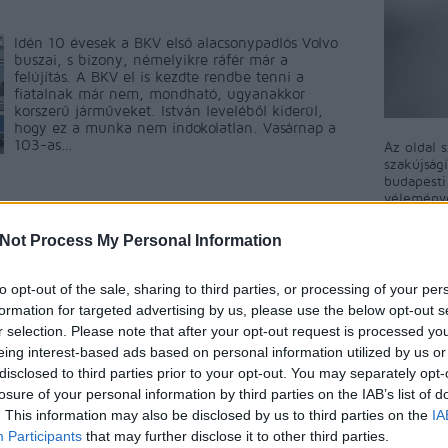
Idén 10 évesek a BKV első alacsonypadlós Volvo
buszai, s bizony, némelyikre ráfér már a
felújítás. A BKV el is kezdte rendbe tenni a
fiatalnak már nem, mondható, ugyanakkor
korszerű járműveket. István leveléből kiderül,
hogy ez a munka nem indokolatlan. Vasárnap a
103-as…
Az oldal 
szakújság
budapest
véleményé
közösségi
ment
Címkék:
hiba
busz
ajtó
Volvo
103-as busz
A blog ne
Not Process My Personal Information
észrevéte
Tetszik
0
A BKV-Fig
to opt-out of the sale, sharing to third parties, or processing of your per
ért egyet 
formation for targeted advertising by us, please use the below opt-out s
megjelent
r selection. Please note that after your opt-out request is processed y
rövidítés
eing interest-based ads based on personal information utilized by us or
a BKV-Fig
talál, kér
disclosed to third parties prior to your opt-out. You may separately opt-
nekünk!
losure of your personal information by third parties on the IAB’s list of
. This information may also be disclosed by us to third parties on the
IA
Participants
that may further disclose it to other third parties.