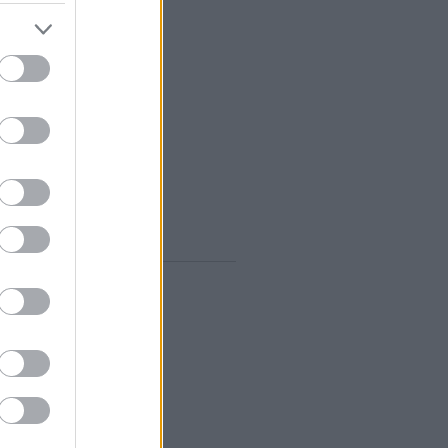
vum
rilis
(
1
)
árcius
(
1
)
ebruár
(
10
)
anuár
(
9
)
december
(
8
)
november
(
10
)
któber
(
10
)