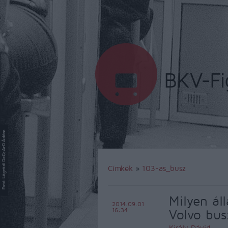
Címkék
»
103-as_busz
Milyen ál
2014.09.01
16:34
Volvo bus
Király Dávid