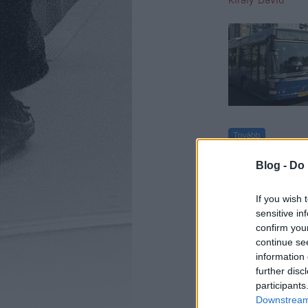
komment
kom
Blog -
Do 
If you wish 
sensitive in
confirm you
continue se
information 
further disc
participants
Downstream 