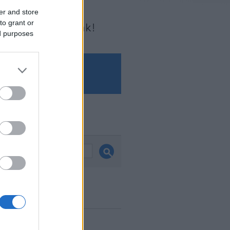
er and store
to grant or
Írjon nekünk!
ed purposes
és
ook