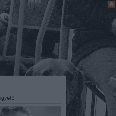
igyelő