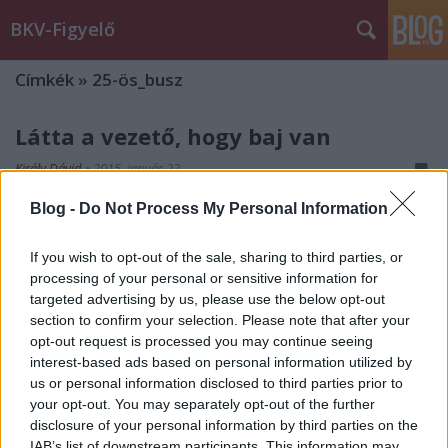
BKV-Figyelő
Címkék
»
25-ös_busz
Látta a vezető, hogy baj van
Király Dávid
•
2015. január 22.
Blog -
Do Not Process My Personal Information
Napi szinten landolnak utasokra rácsukott ajtókról
szóló levelek a BKV-Figyelő postafiókjában. Újat
If you wish to opt-out of the sale, sharing to third parties, or
szinte nem is tartalmaznak - a busz megáll, az utas
processing of your personal or sensitive information for
leszáll(na), ajtó csukódik, anyád, tiéd. István levele
targeted advertising by us, please use the below opt-out
annyiban más, hogy az általa látott esetben a
section to confirm your selection. Please note that after your
buszvezető észrevette a…
opt-out request is processed you may continue seeing
interest-based ads based on personal information utilized by
Kitépték a jegyét a kezéből,
us or personal information disclosed to third parties prior to
your opt-out. You may separately opt-out of the further
odaadták egy bliccelőnek
disclosure of your personal information by third parties on the
IAB’s list of downstream participants. This information may