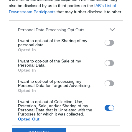
Király Dávid
•
2014. február 03.
also be disclosed by us to third parties on the
IAB’s List of
Downstream Participants
that may further disclose it to other
Mások helyett büntették meg olvasónkat, Máriát, aki
third parties.
érvényes jeggyel utazott, de az ellenőrök kitépték a
kezéből, hogy odaadják azt egy bliccelőnek.
Please note that this website/app uses one or more Google
Personal Data Processing Opt Outs
Elképesztő történet. Sokat olvasom az oldalt és
services and may gather and store information including but
eddig én is csak furcsán szemléltem azokat az
not limited to your visit or usage behaviour. You may click to
I want to opt-out of the Sharing of my
personal data.
eseteket, melyek megjelennek…
grant or deny consent to Google and its third-party tags to
Opted In
use your data for below specified purposes in below Google
consent section.
I want to opt-out of the Sale of my
Kérjük vigyázzanak, az ajtók nem
Personal Data.
Opted In
záródnak!
I want to opt-out of processing my
Király Dávid
•
2012. december 07.
Personal Data for Targeted Advertising.
Opted In
Budapesten megszokhattunk, hogy a buszok gyár
I want to opt-out of Collection, Use,
szerinti kapacitása nem szabály, csak irányelv; a
Retention, Sale, and/or Sharing of my
fizika törvényeit kinevetve lényegében bármennyi
Personal Data that Is Unrelated with the
Purposes for which it was collected.
ember elfér rajtuk. Henna leveléből azonban kiderül,
Opted Out
új szelek fújnak a fővárosban. Ha busz túlterhelt,
nem indul. Tud ez bosszúságot…
Google consents