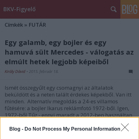
BKV-Figyelő
Címkék
»
FUTÁR
Egy galamb, egy bojler és egy
hamuvá sült Mercedes - válogatás az
elmúlt hetek legjobb képeiből
Király Dávid
•
2015. február 18.
Ismét összegyűlt egy csomagnyi az általatok
beküldött és a neten talált érdekes képekből. Van itt
minden. Alternatív megoldás a 24-es villamos
fűtésére: a bojler Ikarus reklámfotó 1972-ből. Igen,
1972-ből Tűz - ennyi maradt a 2012-ben használtan
beszerzett Mercedes…
Blog -
Do Not Process My Personal Information
A FUTÁR van az utasokért vagy