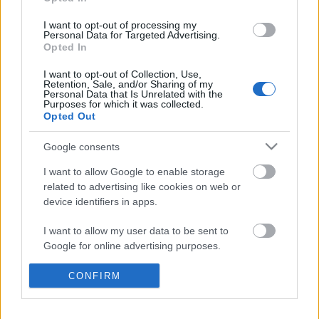
tapasztalatait az új rendszerről. Nos, mit mondjak,
elég kiábrándító. Hosszú, de érdemes végigolvasni,
I want to opt-out of processing my
Personal Data for Targeted Advertising.
nagyon…
Opted In
Mikor lesz FUTÁR-kijelző a használt
I want to opt-out of Collection, Use,
Retention, Sale, and/or Sharing of my
Personal Data that Is Unrelated with the
buszokon?
Purposes for which it was collected.
Opted Out
Király Dávid
•
2013. október 02.
Google consents
Noha a 25 darab genfi csuklós Volvón már
I want to allow Google to enable storage
működnek a FUTÁR-kijelzők, a sokkal korábban
related to advertising like cookies on web or
forgalomba állított 38 darab "kisvolvón" és a 31
device identifiers in apps.
darab használt Mercedes Citarón máig sem.
Ugyanígy a már felújított és új arculatot kapott
I want to allow my user data to be sent to
néhány csuklós Van Hool buszon sem. Vajon miért?…
Google for online advertising purposes.
FUTÁR? Le van szarva!
I want to allow Google to send me
CONFIRM
personalized advertising.
Király Dávid
•
2013. augusztus 30.