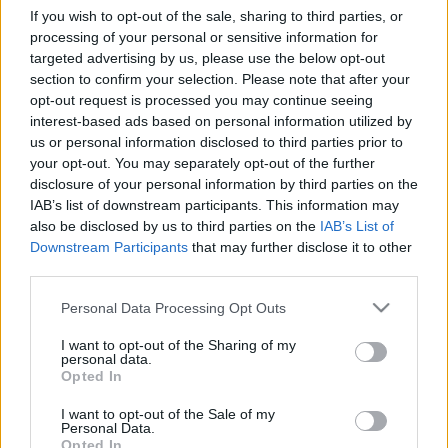
If you wish to opt-out of the sale, sharing to third parties, or
fordítva?
processing of your personal or sensitive information for
targeted advertising by us, please use the below opt-out
Király Dávid
•
2014. augusztus 30.
section to confirm your selection. Please note that after your
opt-out request is processed you may continue seeing
Életszerűtlen jelenetekre, használhatatlan
interest-based ads based on personal information utilized by
megoldásokra panaszkodott olvasónk a 80-as troli
us or personal information disclosed to third parties prior to
pótlásával kapcsolatban. Mint azt a BKK-nak
your opt-out. You may separately opt-out of the further
elküldött levelében leírta, a trolik és a pótlóbuszok
disclosure of your personal information by third parties on the
menetrendje összehangolatlan, közlekedésük
IAB’s list of downstream participants. This information may
kaotikus. A 80-as trolibusz pótlásával…
also be disclosed by us to third parties on the
IAB’s List of
Downstream Participants
that may further disclose it to other
third parties.
"Halom vacak": a FUTÁR, ahogy egy
buszvezető látja
Please note that this website/app uses one or more Google
Personal Data Processing Opt Outs
services and may gather and store information including but
Király Dávid
•
2013. október 04.
not limited to your visit or usage behaviour. You may click to
I want to opt-out of the Sharing of my
personal data.
grant or deny consent to Google and its third-party tags to
Opted In
use your data for below specified purposes in below Google
A napokban már volt szó a BKK FUTÁR
consent section.
(Forgalomirányítási és Utastájékoztató Rendszer)
I want to opt-out of the Sale of my
Personal Data.
projektjéről. Ezúttal egy buszvezető olvasónk írta le
Opted In