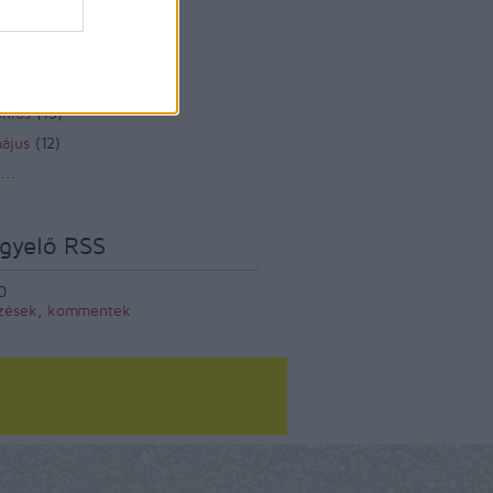
zeptember
(
12
)
ugusztus
(
12
)
lius
(
14
)
únius
(
13
)
ájus
(
12
)
...
gyelő RSS
0
zések
,
kommentek