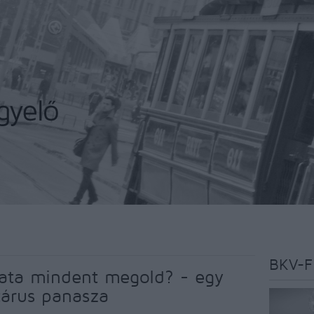
BKV-F
ata mindent megold? - egy
etárus panasza