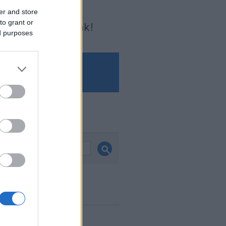
er and store
to grant or
Írjon nekünk!
ed purposes
és
ook