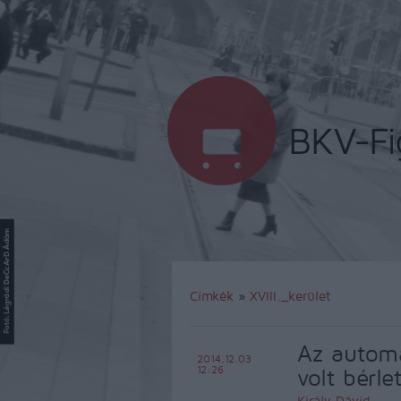
Címkék
»
XVIII._kerület
Az autom
2014.12.03
12:26
volt bérl
Király Dávid