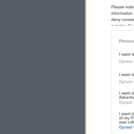
Please note
information 
deny consent
in below Go
Persona
I want t
Opted 
I want t
Opted 
I want 
Advertis
Opted 
I want t
of my P
was col
Opted 