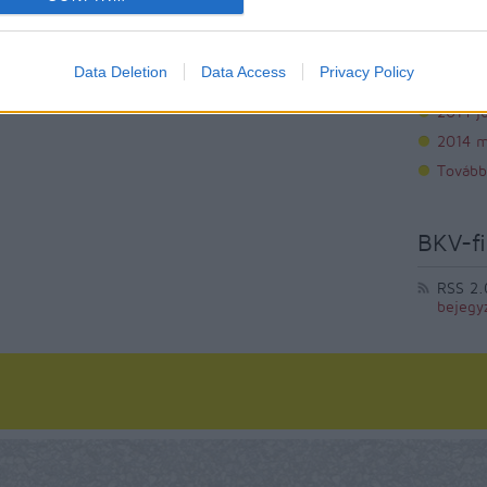
2014 s
2014 a
Data Deletion
Data Access
Privacy Policy
2014 jú
2014 j
2014 m
Tovább
BKV-fi
RSS 2.
bejegy