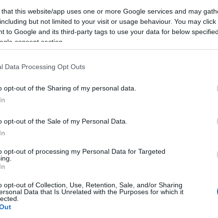
 that this website/app uses one or more Google services and may gath
including but not limited to your visit or usage behaviour. You may click 
 to Google and its third-party tags to use your data for below specifi
ogle consent section.
l Data Processing Opt Outs
o opt-out of the Sharing of my personal data.
In
Keres
o opt-out of the Sale of my Personal Data.
In
to opt-out of processing my Personal Data for Targeted
ing.
In
Faceb
o opt-out of Collection, Use, Retention, Sale, and/or Sharing
ersonal Data that Is Unrelated with the Purposes for which it
lected.
Out