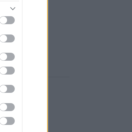
vum
rilis
(
1
)
árcius
(
1
)
ebruár
(
10
)
anuár
(
9
)
december
(
8
)
november
(
10
)
któber
(
10
)