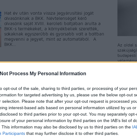
Hat év után vonta vissza jegyárusítási jogát
olvasónknak a BKK. Névtelenséget kérő
olvasónk saját XVIII. kerületi boltjában árulta a
BKK-s termékeket, a környékbeliek szerették,
sokaknak egyszerűbb és gyorsabb volt a boltban
megvenni a jegyet, mint az automatából. A
BKK…
Az oldal 
szakújság
budapest
véleményé
közösségi
ment
Címkék:
bérlet
automata
jegy
viszoneladó
XVIII.
A blog ne
Not Process My Personal Information
észrevéte
A BKV-Fig
to opt-out of the sale, sharing to third parties, or processing of your per
Tetszik
0
ért egyet 
formation for targeted advertising by us, please use the below opt-out s
megjelent
r selection. Please note that after your opt-out request is processed y
rövidítés
eing interest-based ads based on personal information utilized by us or
a BKV-Fig
talál, kér
disclosed to third parties prior to your opt-out. You may separately opt-
nekünk!
losure of your personal information by third parties on the IAB’s list of
. This information may also be disclosed by us to third parties on the
IA
Participants
that may further disclose it to other third parties.