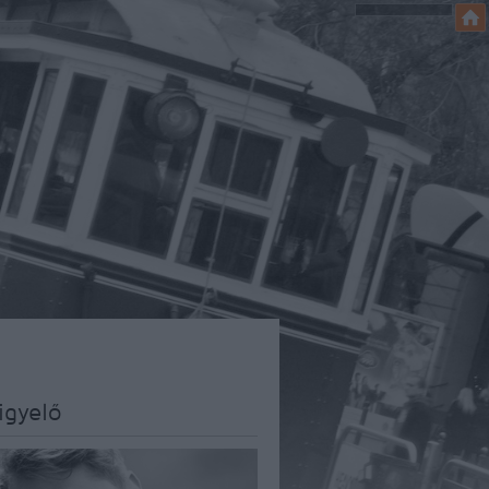
igyelő