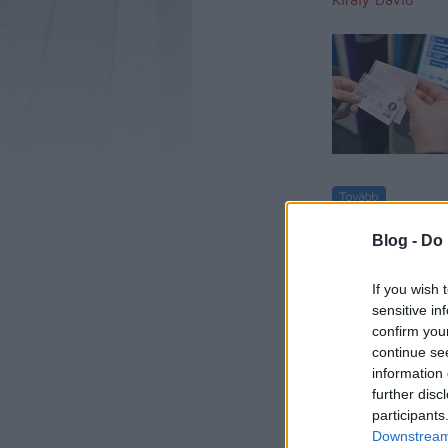
komment
kom
Blog -
Do 
kerület
If you wish 
sensitive in
confirm you
continue se
information 
further disc
participants
Downstream 