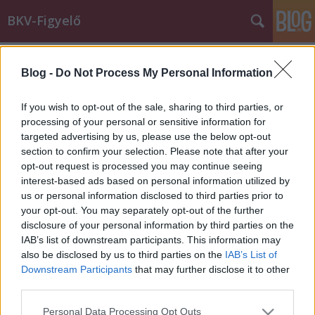
BKV-Figyelő
Címkék
»
ajánló
Blog -
Do Not Process My Personal Information
Budapest: Mit lát egy turista?
If you wish to opt-out of the sale, sharing to third parties, or
BKV figyelő.hu
•
2008. augusztus 14.
processing of your personal or sensitive information for
targeted advertising by us, please use the below opt-out
section to confirm your selection. Please note that after your
Kedden rátaláltam egy weblapra, ahol Budapest új
opt-out request is processed you may continue seeing
nevezetességeit gyűjtik össze. Képekkel próbálják
interest-based ads based on personal information utilized by
bemutatni azt, mit lát egy turista, ha letér a kijelölt
us or personal information disclosed to third parties prior to
útvonalról, és a Budai váron és az Országházon kívül
your opt-out. You may separately opt-out of the further
megnézik a belvárost, Kőbányát, vagy Újpestet.
disclosure of your personal information by third parties on the
Néhány képet…
IAB’s list of downstream participants. This information may
also be disclosed by us to third parties on the
IAB’s List of
Offtopic: Volánbusz blog
Downstream Participants
that may further disclose it to other
third parties.
BKV figyelő.hu
•
2008. február 14.
Please note that this website/app uses one or more Google
Personal Data Processing Opt Outs