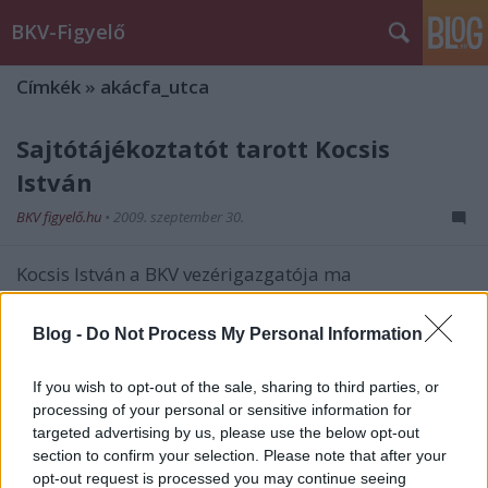
BKV-Figyelő
Címkék
»
akácfa_utca
Sajtótájékoztatót tarott Kocsis
István
BKV figyelő.hu
•
2009. szeptember 30.
Kocsis István a BKV vezérigazgatója ma
sajtótájékoztatót tart az Akácfa utcai székházban. A
tájékoztató a BKV-szerződések, végkielégítések belső
Blog -
Do Not Process My Personal Information
vizsgálatának jelentéséről fog szólni. Mivel az
eseményen ott kell lennem a BKV-figyelő és az FN
If you wish to opt-out of the sale, sharing to third parties, or
olvasóinak a Twitteren…
processing of your personal or sensitive information for
targeted advertising by us, please use the below opt-out
Nem fizethette be a büntetését
section to confirm your selection. Please note that after your
opt-out request is processed you may continue seeing