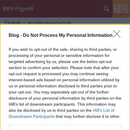
BKV-Figyelő
Címkék
»
akadálymentesítés
Blog -
Do Not Process My Personal Information
Hogyan szálljunk le a nyílt pályán
rekedt HÉV-ről?
If you wish to opt-out of the sale, sharing to third parties, or
processing of your personal or sensitive information for
Király Dávid
•
2015. február 16.
targeted advertising by us, please use the below opt-out
section to confirm your selection. Please note that after your
Az idősebb vagy nehezebben mozgó utasoknak még
opt-out request is processed you may continue seeing
a megállókban sem könnyű a HÉV-ekről vagy azokra
interest-based ads based on personal information utilized by
le- vagy felkapaszkodni, a muzeális korú járművek
us or personal information disclosed to third parties prior to
annyira magasak. Ha a szerelvény nem jut el a
your opt-out. You may separately opt-out of the further
megállóig, a le- és felszállás szinte akrobatikus
disclosure of your personal information by third parties on the
képességeket igényel. Erre…
IAB’s list of downstream participants. This information may
also be disclosed by us to third parties on the
IAB’s List of
Downstream Participants
that may further disclose it to other
Akadálymentesítettnek hazudják a
third parties.
Földalatti egyes állomásait