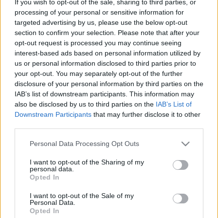
legfrissebb adag az elmúlt hetekből. A szántó
If you wish to opt-out of the sale, sharing to third parties, or
Szokatlan még a füvesített pálya…
processing of your personal or sensitive information for
targeted advertising by us, please use the below opt-out
section to confirm your selection. Please note that after your
Hagyják békén a gyereket!
opt-out request is processed you may continue seeing
interest-based ads based on personal information utilized by
Király Dávid
•
2014. március 03.
us or personal information disclosed to third parties prior to
your opt-out. You may separately opt-out of the further
Gyakorlatilag minden hónapban meggyanúsítják
disclosure of your personal information by third parties on the
Krisztina 15 éves fiát azzal, hogy lejárt bérletet
IAB’s list of downstream participants. This information may
használ. Pedig nem. A BKK-nak írt panaszlevelét
also be disclosed by us to third parties on the
IAB’s List of
olvasónk hozzánk is eljuttatta. Ezúton szeretnék
Downstream Participants
that may further disclose it to other
panasszal élni, mert 2014. február 26-án a BKV
third parties.
Határ úti metróellenőrei…
Please note that this website/app uses one or more Google
Personal Data Processing Opt Outs
services and may gather and store information including but
Húszezres? Még mit nem!
not limited to your visit or usage behaviour. You may click to
I want to opt-out of the Sharing of my
personal data.
grant or deny consent to Google and its third-party tags to
Király Dávid
•
2014. január 29.
Opted In
use your data for below specified purposes in below Google
consent section.
I want to opt-out of the Sale of my
Sietsz a gyerekkel az orvoshoz, kapkodsz, otthon
Personal Data.
hagyod a bérleted. Nem baj, majd veszel jegyet a
Opted In