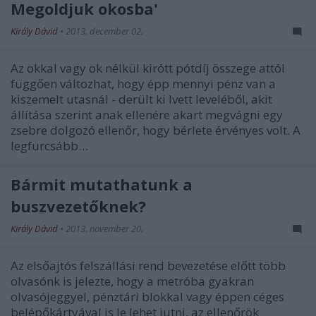
Megoldjuk okosba'
Király Dávid
•
2013. december 02.
Az okkal vagy ok nélkül kirótt pótdíj összege attól
függően változhat, hogy épp mennyi pénz van a
kiszemelt utasnál - derült ki Ivett leveléből, akit
állítása szerint anak ellenére akart megvágni egy
zsebre dolgozó ellenőr, hogy bérlete érvényes volt. A
legfurcsább…
Bármit mutathatunk a
buszvezetőknek?
Király Dávid
•
2013. november 20.
Az elsőajtós felszállási rend bevezetése előtt több
olvasónk is jelezte, hogy a metróba gyakran
olvasójeggyel, pénztári blokkal vagy éppen céges
belépőkártyával is le lehet jutni, az ellenőrök