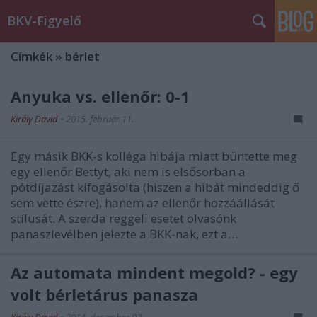
BKV-Figyelő
Címkék
»
bérlet
Anyuka vs. ellenőr: 0-1
Király Dávid
•
2015. február 11.
Egy másik BKK-s kolléga hibája miatt büntette meg
egy ellenőr Bettyt, aki nem is elsősorban a
pótdíjazást kifogásolta (hiszen a hibát mindeddig ő
sem vette észre), hanem az ellenőr hozzáállását
stílusát. A szerda reggeli esetet olvasónk
panaszlevélben jelezte a BKK-nak, ezt a…
Az automata mindent megold? - egy
volt bérletárus panasza