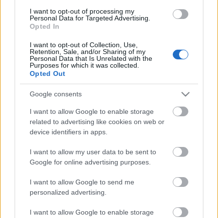
buszon. Drágább, igen, de ez van. Ja, hogy csak
I want to opt-out of processing my
húszezresed van? Felejtős. De a megalázás ingyen
Personal Data for Targeted Advertising.
van - Adrienn már tudja. Soha mindeddig nem
Opted In
tettem a BKV-val/BKK-kal kapcsolatban…
I want to opt-out of Collection, Use,
Retention, Sale, and/or Sharing of my
Personal Data that Is Unrelated with the
"Megbüntethetett volna, de nem
Purposes for which it was collected.
Opted Out
tette"
Király Dávid
•
2014. január 10.
Google consents
I want to allow Google to enable storage
Roppant bosszantó, amikor nem tudunk jegyet
related to advertising like cookies on web or
venni, kellemetlen, amikor emiatt pár megállót
device identifiers in apps.
bliccelni "kell, de az igazán kellemetlen az, ha épp
jön az ellenőr. Erikának azonban jó napja volt. A
I want to allow my user data to be sent to
tegnap (január 2. - a szerk.) történt eset reményre
Google for online advertising purposes.
adhat okot, hiszen még létezik az…
I want to allow Google to send me
personalized advertising.
Olcsóbb bérlet? Számlával nem!
I want to allow Google to enable storage
Király Dávid
•
2014. január 08.