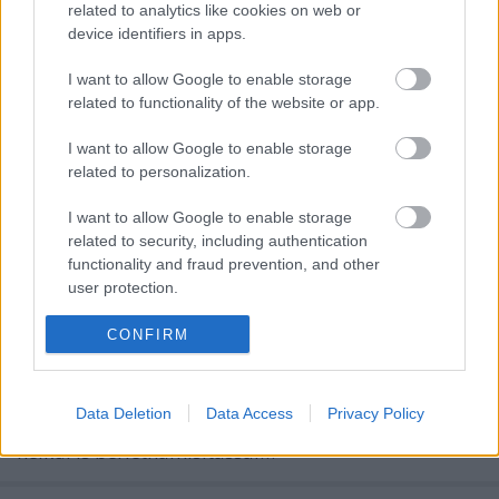
related to analytics like cookies on web or
device identifiers in apps.
Valószínűleg nem Kati volt az egyetlen, akit
meglepett, hogy csak akkor olcsóbb a bérlet
I want to allow Google to enable storage
januártól, ha nem kér róla számlát. Márpedig a
related to functionality of the website or app.
cafeteriához ez nélkülözhetetlen. Ugyanakkor a
cafeteria nem plusz juttatás, hanem a fizetésünk
I want to allow Google to enable storage
azon része, amelyről más mondja meg, hogy mire…
related to personalization.
I want to allow Google to enable storage
"Akkor adja vissza, ha szépen kérem"
related to security, including authentication
functionality and fraud prevention, and other
Király Dávid
•
2013. december 09.
user protection.
Új szokás terjed az ellenőrök körében: egyre több
CONFIRM
utas panaszolja, hogy ellenőrzéskor egyszerűen
kikapják a kezükből a bérletet. Aztán vagy találnak
valamit, vagy nem. A BKV-Figyelőhöz beérkező
Data Deletion
Data Access
Privacy Policy
panaszok alapján egyre gyakoribb, hogy akár ok
nélkül is bérlethamisítással…