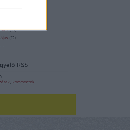
zeptember
(
12
)
ugusztus
(
12
)
lius
(
14
)
únius
(
13
)
ájus
(
12
)
...
gyelő RSS
0
zések
,
kommentek