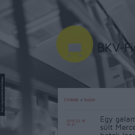
Címkék
»
bojler
Egy galam
2015.02.18
14:21
sült Merc