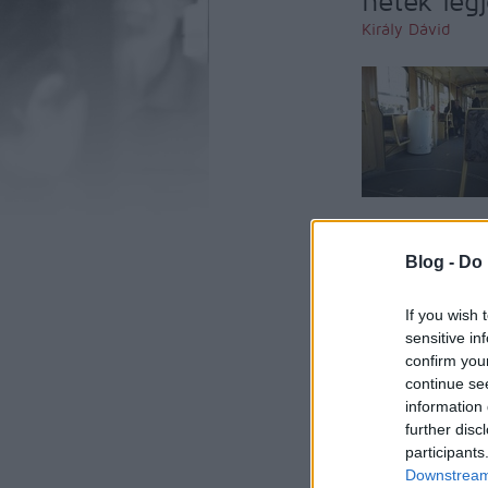
hetek leg
Király Dávid
Blog -
Do 
komment
kom
If you wish 
sensitive in
confirm you
continue se
information 
further disc
participants
Downstream 