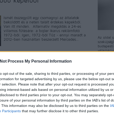
jobb képeiből
Ismét összegyűlt egy csomagnyi az általatok
beküldött és a neten talált érdekes képekből.
Van itt minden. Alternatív megoldás a 24-es
villamos fűtésére: a bojler Ikarus reklámfotó
1972-ből. Igen, 1972-ből Tűz - ennyi maradt a
Az oldal 
2012-ben használtan beszerzett Mercedes…
szakújság
budapest
véleményé
közösségi
A blog ne
Not Process My Personal Information
észrevéte
ment
Címkék:
fotó
reklám
tűz
galamb
bojler
FUTÁR
A BKV-Fig
to opt-out of the sale, sharing to third parties, or processing of your per
Tetszik
0
ért egyet 
formation for targeted advertising by us, please use the below opt-out s
megjelent
r selection. Please note that after your opt-out request is processed y
rövidítés
eing interest-based ads based on personal information utilized by us or
a BKV-Fig
talál, kér
disclosed to third parties prior to your opt-out. You may separately opt-
nekünk!
losure of your personal information by third parties on the IAB’s list of
. This information may also be disclosed by us to third parties on the
IA
Participants
that may further disclose it to other third parties.