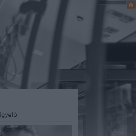
igyelő