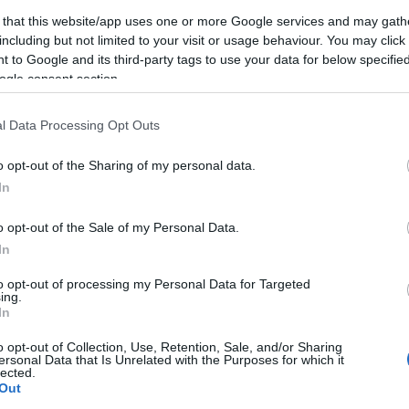
 that this website/app uses one or more Google services and may gath
including but not limited to your visit or usage behaviour. You may click 
 to Google and its third-party tags to use your data for below specifi
ogle consent section.
l Data Processing Opt Outs
o opt-out of the Sharing of my personal data.
In
Keres
o opt-out of the Sale of my Personal Data.
In
to opt-out of processing my Personal Data for Targeted
ing.
In
Faceb
o opt-out of Collection, Use, Retention, Sale, and/or Sharing
ersonal Data that Is Unrelated with the Purposes for which it
lected.
Out