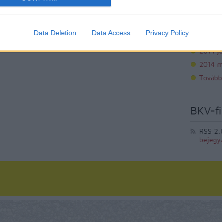
2014 s
2014 a
Data Deletion
Data Access
Privacy Policy
2014 jú
2014 j
2014 m
Tovább
BKV-fi
RSS 2.
bejegy