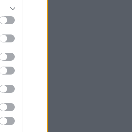
vum
rilis
(
1
)
árcius
(
1
)
ebruár
(
10
)
anuár
(
9
)
december
(
8
)
november
(
10
)
któber
(
10
)