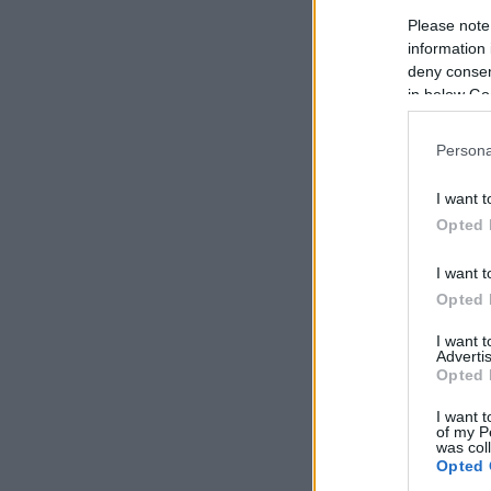
Please note
information 
deny consent
in below Go
Persona
I want t
Opted 
I want t
Opted 
I want 
Advertis
Opted 
I want t
of my P
was col
Opted 