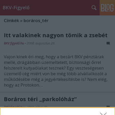
BKV-Figyelő
Címkék
»
boráros_tér
Itt valakinek nagyon tömik a zsebét
BKV figyelő.hu
•
2008. augusztus 29.
Vajon kinek éri meg, hogy a bezárt BKV pénztárak
mellé, drágábban üzemeltetett, biztonsági őrrel
felszerelt kutyaólakat tesznek? Egy veszteségesen
üzemelő cég miért von be még több alvállalkozót a
működésébe még a jegyértékesítésbe is? Nem elég,
hogy az Protokon…
Boráros téri „parkolóház”
BKV figyelő.hu
•
2008. július 09.