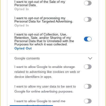
consent section.
Emberi ürülékben úszik a Boráros tér
I want to opt-out of the Sale of my
Personal Data.
Opted In
BKV figyelő.hu
•
2008. május 16.
I want to opt-out of processing my
Personal Data for Targeted Advertising.
Kedves BKV figyelő!Mint rendszeres olvasód, IX.
Opted In
kerületi budapesti lakos kerestelek meg, egy városi
problémával. Azért épp téged, mert tudom, hogy a
I want to opt-out of Collection, Use,
Pestiek közül sokan ismernek már titeket és tudom,
Retention, Sale, and/or Sharing of my
Personal Data that Is Unrelated with the
hogy hamar eljut az üzenetem az illetékeseknek.Bár
Purposes for which it was collected.
a téma csak annyira köthető a…
Opted Out
Google consents
A 12-es busz csodái
I want to allow Google to enable storage
BKV figyelő.hu
•
2008. január 31.
related to advertising like cookies on web or
device identifiers in apps.
Hello BKV Figyelő, kedves kommentelők! Két dolog
miatt írok, ezek a 12-es busz apró csodái. 1)
I want to allow my user data to be sent to
Világvárost építünk, szeretem Budapestet blablabla.
Google for online advertising purposes.
Építjük a 4-es metrót, mert hogy az értékes
I want to allow Google to send me
munkaperceket hoz be, mivel a metró által rövidebb
personalized advertising.