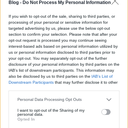
Blog -
Do Not Process My Personal Information
A blogon a BKV-s események mellett sűrűn jelennek
meg budapesti képek, beszámolók fontosabb
If you wish to opt-out of the sale, sharing to third parties, or
csomópontokról, aluljárókról. Mivel Budapest
processing of your personal or sensitive information for
főpolgármester-helyettese is olvas minket, bízunk
targeted advertising by us, please use the below opt-out
benne, hogy nem csak a BKV-val, hanem a
section to confirm your selection. Please note that after your
Budapesttel foglalkozó problémákat is…
opt-out request is processed you may continue seeing
interest-based ads based on personal information utilized by
Boráros téri ?parkolóház?
us or personal information disclosed to third parties prior to
your opt-out. You may separately opt-out of the further
BKV figyelő.hu
•
2008. július 09.
disclosure of your personal information by third parties on the
IAB’s list of downstream participants. This information may
also be disclosed by us to third parties on the
IAB’s List of
A blogon a BKV-s események mellett sűrűn jelennek
Downstream Participants
that may further disclose it to other
meg budapesti képek, beszámolók fontosabb
third parties.
csomópontokról, aluljárókról. Mivel Budapest
főpolgármester-helyettese is olvas minket, bízunk
Please note that this website/app uses one or more Google
Personal Data Processing Opt Outs
benne, hogy nem csak a BKV-val, hanem a
services and may gather and store information including but
Budapesttel foglalkozó problémákat is
not limited to your visit or usage behaviour. You may click to
I want to opt-out of the Sharing of my
orvosolják. Már…
personal data.
grant or deny consent to Google and its third-party tags to
Opted In
use your data for below specified purposes in below Google