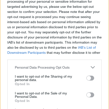
processing of your personal or sensitive information for
targeted advertising by us, please use the below opt-out
Esőben az elsőajtózás
section to confirm your selection. Please note that after your
opt-out request is processed you may continue seeing
Király Dávid
•
2014. december 01.
interest-based ads based on personal information utilized by
us or personal information disclosed to third parties prior to
Pocsék idő van, nem is kérdés. Ebből indult ki az a
your opt-out. You may separately opt-out of the further
buszvezető, aki egy elsőajtós járaton úgy döntött,
disclosure of your personal information by third parties on the
kinyit minden ajtót, hogy ne ázzanak az utasok a
IAB’s list of downstream participants. This information may
also be disclosed by us to third parties on the
IAB’s List of
megállókban. Mi a fontosabb, a praktikum és az
Downstream Participants
that may further disclose it to other
emberség vagy az előírás? Ilyenekről beszélgetett a
third parties.
buszvezetővel olvasónk,…
Please note that this website/app uses one or more Google
Personal Data Processing Opt Outs
"Nekem azt mondták, hogy a
services and may gather and store information including but
not limited to your visit or usage behaviour. You may click to
I want to opt-out of the Sharing of my
felnőttek intelligensek"
personal data.
grant or deny consent to Google and its third-party tags to
Opted In
use your data for below specified purposes in below Google
Király Dávid
•
2014. október 06.
consent section.
I want to opt-out of the Sale of my
Personal Data.
Az alábbi történetben mindenki hibázott. Olvasónk,
Opted In
Martin is, aki rácsapott a buszra, amely nem várta