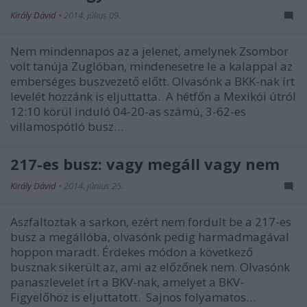
Király Dávid
•
2014. július 09.
Nem mindennapos az a jelenet, amelynek Zsombor
volt tanúja Zuglóban, mindenesetre le a kalappal az
emberséges buszvezető előtt. Olvasónk a BKK-nak írt
levelét hozzánk is eljuttatta. A hétfőn a Mexikói útról
12:10 körül induló 04-20-as számú, 3-62-es
villamospótló busz…
217-es busz: vagy megáll vagy nem
Király Dávid
•
2014. június 25.
Aszfaltoztak a sarkon, ezért nem fordult be a 217-es
busz a megállóba, olvasónk pedig harmadmagával
hoppon maradt. Érdekes módon a következő
busznak sikerült az, ami az előzőnek nem. Olvasónk
panaszlevelet írt a BKV-nak, amelyet a BKV-
Figyelőhöz is eljuttatott. Sajnos folyamatos…