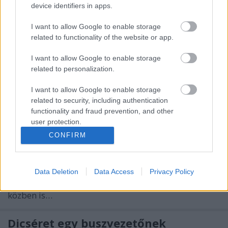
device identifiers in apps.
Kettős a tanulsága annak a panaszlevélnek, amelyet
olvasónk a BKK-nak írt. Egyrészt természetesen
I want to allow Google to enable storage
helytelen bárkit is leszorítani az útról, esetleg
related to functionality of the website or app.
veszélyhelyzetet okozni. Ugyanakkor az is tény, hogy
a Margitszigeten kijelölt futókör van a futók
I want to allow Google to enable storage
számára, így aki biztonságosan…
related to personalization.
I want to allow Google to enable storage
Elveszett a telefon - vajon meglett?
related to security, including authentication
functionality and fraud prevention, and other
Király Dávid
•
2014. július 28.
user protection.
CONFIRM
Apró kis történet Istváné, de az ilyenektől lesz szép a
napunk! Hogy ne csak mindig negatív történésekről,
gondokról szóljon a világ, megosztanám pénteki
élményemet. Július 25-én, pénteken délután 2 óra
Data Deletion
Data Access
Privacy Policy
előtt a 34-es busszal utaztam, sok cuccal, menet
közben is…
Dicséret egy buszvezetőnek