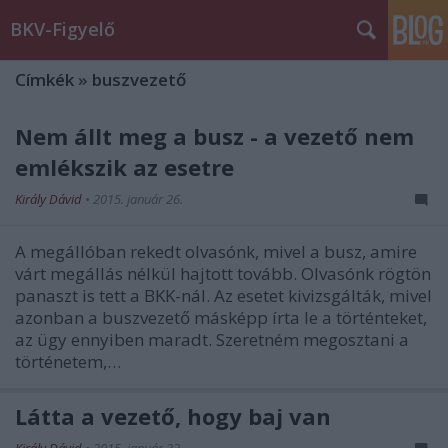
BKV-Figyelő
Címkék
»
buszvezető
Nem állt meg a busz - a vezető nem
emlékszik az esetre
Király Dávid
•
2015. január 26.
A megállóban rekedt olvasónk, mivel a busz, amire
várt megállás nélkül hajtott tovább. Olvasónk rögtön
panaszt is tett a BKK-nál. Az esetet kivizsgálták, mivel
azonban a buszvezető másképp írta le a történteket,
az ügy ennyiben maradt. Szeretném megosztani a
történetem,…
Látta a vezető, hogy baj van