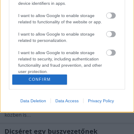
device identifiers in apps.
Kettős a tanulsága annak a panaszlevélnek, amelyet
olvasónk a BKK-nak írt. Egyrészt természetesen
I want to allow Google to enable storage
helytelen bárkit is leszorítani az útról, esetleg
related to functionality of the website or app.
veszélyhelyzetet okozni. Ugyanakkor az is tény, hogy
a Margitszigeten kijelölt futókör van a futók
I want to allow Google to enable storage
számára, így aki biztonságosan…
related to personalization.
I want to allow Google to enable storage
Elveszett a telefon - vajon meglett?
related to security, including authentication
functionality and fraud prevention, and other
Király Dávid
•
2014. július 28.
user protection.
CONFIRM
Apró kis történet Istváné, de az ilyenektől lesz szép a
napunk! Hogy ne csak mindig negatív történésekről,
gondokról szóljon a világ, megosztanám pénteki
élményemet. Július 25-én, pénteken délután 2 óra
Data Deletion
Data Access
Privacy Policy
előtt a 34-es busszal utaztam, sok cuccal, menet
közben is…
Dicséret egy buszvezetőnek