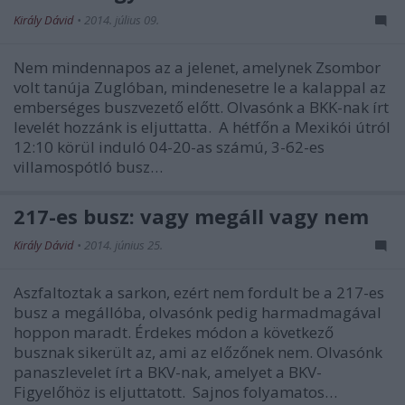
Király Dávid
•
2014. július 09.
Nem mindennapos az a jelenet, amelynek Zsombor
volt tanúja Zuglóban, mindenesetre le a kalappal az
emberséges buszvezető előtt. Olvasónk a BKK-nak írt
levelét hozzánk is eljuttatta. A hétfőn a Mexikói útról
12:10 körül induló 04-20-as számú, 3-62-es
villamospótló busz…
217-es busz: vagy megáll vagy nem
Király Dávid
•
2014. június 25.
Aszfaltoztak a sarkon, ezért nem fordult be a 217-es
busz a megállóba, olvasónk pedig harmadmagával
hoppon maradt. Érdekes módon a következő
busznak sikerült az, ami az előzőnek nem. Olvasónk
panaszlevelet írt a BKV-nak, amelyet a BKV-
Figyelőhöz is eljuttatott. Sajnos folyamatos…