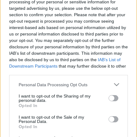
processing of your personal or sensitive information for
targeted advertising by us, please use the below opt-out
Esőben az elsőajtózás
section to confirm your selection. Please note that after your
opt-out request is processed you may continue seeing
Király Dávid
•
2014. december 01.
interest-based ads based on personal information utilized by
us or personal information disclosed to third parties prior to
Pocsék idő van, nem is kérdés. Ebből indult ki az a
your opt-out. You may separately opt-out of the further
buszvezető, aki egy elsőajtós járaton úgy döntött,
disclosure of your personal information by third parties on the
kinyit minden ajtót, hogy ne ázzanak az utasok a
IAB’s list of downstream participants. This information may
also be disclosed by us to third parties on the
IAB’s List of
megállókban. Mi a fontosabb, a praktikum és az
Downstream Participants
that may further disclose it to other
emberség vagy az előírás? Ilyenekről beszélgetett a
third parties.
buszvezetővel olvasónk,…
Please note that this website/app uses one or more Google
Personal Data Processing Opt Outs
"Nekem azt mondták, hogy a
services and may gather and store information including but
not limited to your visit or usage behaviour. You may click to
I want to opt-out of the Sharing of my
felnőttek intelligensek"
personal data.
grant or deny consent to Google and its third-party tags to
Opted In
use your data for below specified purposes in below Google
Király Dávid
•
2014. október 06.
consent section.
I want to opt-out of the Sale of my
Personal Data.
Az alábbi történetben mindenki hibázott. Olvasónk,
Opted In
Martin is, aki rácsapott a buszra, amely nem várta