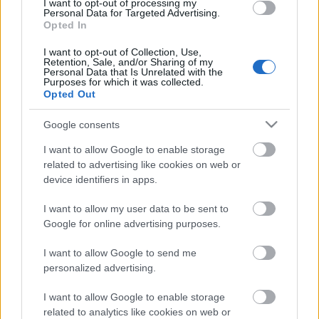
I want to opt-out of processing my
meg, de hibázott a buszvezető is, aki erre reagálva
Personal Data for Targeted Advertising.
percekig üvöltött vállalhatatlan stílusban a 17 éves
Opted In
fiúval. Ez a poszt arról szól, hogyan ne kezeljünk…
I want to opt-out of Collection, Use,
Retention, Sale, and/or Sharing of my
Balesetveszélyes az elsőajtózás?
Personal Data that Is Unrelated with the
Purposes for which it was collected.
Opted Out
Király Dávid
•
2014. szeptember 08.
Google consents
Az elsőajtós felszállással kapcsolatos kritikák
I want to allow Google to enable storage
többsége arról szól, hogy lassítja a közlekedést, de
related to advertising like cookies on web or
eddig senki sem gondolta, hogy akár
device identifiers in apps.
balesetveszélyes is lehet. Olvasónk, Pál kifejtette,
miért tartja közlekedésbiztonsági szempontból
I want to allow my user data to be sent to
kifogásolhatónak a bliccelők kiszűrése…
Google for online advertising purposes.
Közlekedés és sportolás a
I want to allow Google to send me
personalized advertising.
Margitszigeten
I want to allow Google to enable storage
Király Dávid
•
2014. augusztus 18.
related to analytics like cookies on web or