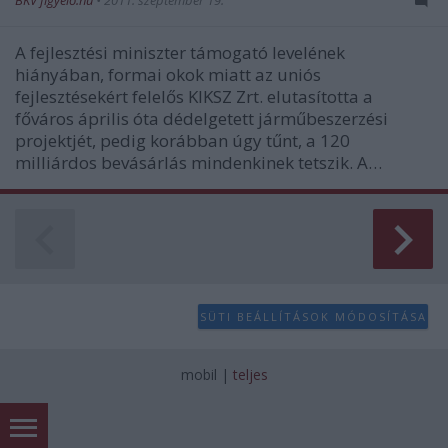
BKV figyelő.hu
•
2011. szeptember 19.
A fejlesztési miniszter támogató levelének
hiányában, formai okok miatt az uniós
fejlesztésekért felelős KIKSZ Zrt. elutasította a
főváros április óta dédelgetett járműbeszerzési
projektjét, pedig korábban úgy tűnt, a 120
milliárdos bevásárlás mindenkinek tetszik. A…
SÜTI BEÁLLÍTÁSOK MÓDOSÍTÁSA
mobil
|
teljes