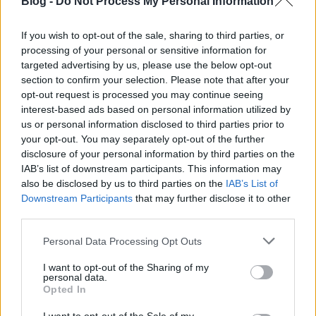
Blog -
Do Not Process My Personal Information
Csaknem egymilliárdért újította fel
If you wish to opt-out of the sale, sharing to third parties, or
processing of your personal or sensitive information for
trolijait a BKV
targeted advertising by us, please use the below opt-out
Király Dávid
•
2013. január 15.
section to confirm your selection. Please note that after your
opt-out request is processed you may continue seeing
interest-based ads based on personal information utilized by
Január elseje óta új trolibuszmenetrendet vezetett be
us or personal information disclosed to third parties prior to
a BKK – vagy legalábbis tervezte azt. Mint kiderült,
your opt-out. You may separately opt-out of the further
az új menetrendhez egyelőre nincs elegendő jármű.
disclosure of your personal information by third parties on the
A BKK kivonta a napi forgalomból a régi ZIU típusú
IAB’s list of downstream participants. This information may
szovjet trolikat, helyettük használtan vásárolt MAN
also be disclosed by us to third parties on the
IAB’s List of
trolik, valamint…
Downstream Participants
that may further disclose it to other
third parties.
Kilométeres dugóban araszolnak a
Please note that this website/app uses one or more Google
Personal Data Processing Opt Outs
villamospótlók az Üllői úton
services and may gather and store information including but
not limited to your visit or usage behaviour. You may click to
I want to opt-out of the Sharing of my
BKV figyelő.hu
•
2012. június 28.
personal data.
grant or deny consent to Google and its third-party tags to
Opted In
use your data for below specified purposes in below Google
Mint arról tegnap már beszámoltunk, a Budapesti
consent section.