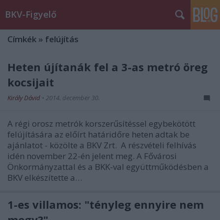
BKV-Figyelő
Címkék
»
felújítás
Heten újítanák fel a 3-as metró öreg
kocsijait
Király Dávid
•
2014. december 30.
A régi orosz metrók korszerűsítéssel egybekötött
felújítására az előírt határidőre heten adtak be
ajánlatot - közölte a BKV Zrt. A részvételi felhívás
idén november 22-én jelent meg. A Fővárosi
Önkormányzattal és a BKK-val együttműködésben a
BKV elkészítette a…
1-es villamos: "tényleg ennyire nem
megy?"