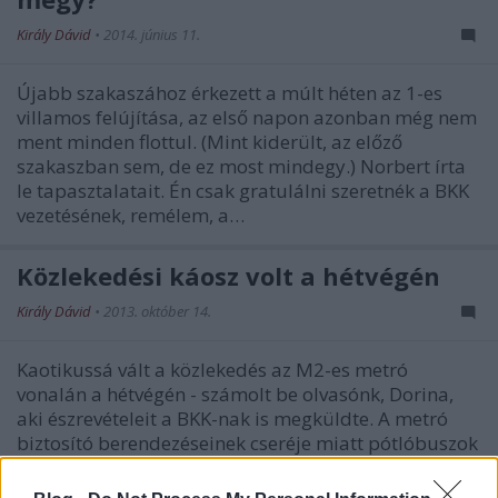
Király Dávid
•
2014. június 11.
Újabb szakaszához érkezett a múlt héten az 1-es
villamos felújítása, az első napon azonban még nem
ment minden flottul. (Mint kiderült, az előző
szakaszban sem, de ez most mindegy.) Norbert írta
le tapasztalatait. Én csak gratulálni szeretnék a BKK
vezetésének, remélem, a…
Közlekedési káosz volt a hétvégén
Király Dávid
•
2013. október 14.
Kaotikussá vált a közlekedés az M2-es metró
vonalán a hétvégén - számolt be olvasónk, Dorina,
aki észrevételeit a BKK-nak is megküldte. A metró
biztosító berendezéseinek cseréje miatt pótlóbuszok
közlekedtek, ráadásul - több más, lezárással járó
beruházás mellett -…