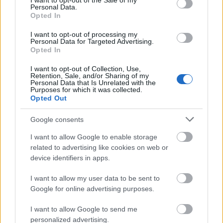
I want to opt-out of the Sale of my
Personal Data.
Közlekedési Központ ma vágányfelújításba kezdett
Opted In
az 50-es villamos vonalán. Bár a BKK a felújítást jó
előre beharangozta és minden csatornánk
I want to opt-out of processing my
meghirdette, ma a BKV-figyelő szerkesztői és olvasói
Personal Data for Targeted Advertising.
Opted In
hatalmas fejetlenséget…
I want to opt-out of Collection, Use,
Retention, Sale, and/or Sharing of my
Vészesen kopnak a 3-as metró
Personal Data that Is Unrelated with the
Purposes for which it was collected.
kerekei is
Opted Out
BKV figyelő.hu
•
2012. március 08.
Google consents
A decemberben elrendelt sebességkorlátozás ugyan
I want to allow Google to enable storage
csökkentette a balesetveszélyt, de nem tett jót a
related to advertising like cookies on web or
kerekeknek. A Metróért Egyesület szerint idén egyre
device identifiers in apps.
gyakrabban találkoznak a karbantartók az
I want to allow my user data to be sent to
úgynevezett nyomkarima-élesedéssel, ami a
Google for online advertising purposes.
szerelvény kisiklásához vezethet. A BKK is tud a…
I want to allow Google to send me
Keddtől korlátozzák a metró
personalized advertising.