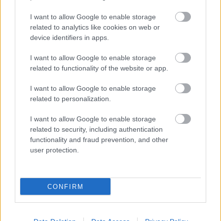
sebességét
I want to allow Google to enable storage
BKV figyelő.hu
related to analytics like cookies on web or
•
2011. december 12.
device identifiers in apps.
Az Index információi szerint kedd reggeltől 80 km/
I want to allow Google to enable storage
óráról 60 km/órára korlátozzák a legnagyobb
related to functionality of the website or app.
megengedett sebességet a 3-as metró teljes vonalán.
Az ok: csökkenteni kell a beszivárgó talajvíz miatt
I want to allow Google to enable storage
korrodálódott vasbeton pályalemezek terhelését. A
related to personalization.
pályahibák miatt egyre…
I want to allow Google to enable storage
related to security, including authentication
Vita miatt áll a mozgólépcső
functionality and fraud prevention, and other
Kőbánya-Kispesten
user protection.
BKV figyelő.hu
•
2011. szeptember 27.
CONFIRM
Nem jár a mozgólépcső a Kőbánya-Kispest metró- és
vasútállomáson. Az utasok azért kénytelenek nehéz
csomagokkal lépcsőzni, mert a BKV és a MÁV