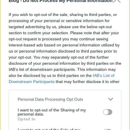
Blog -
Do Not Process My Personal Information
az arra utazók újra a korábban megszokott rend
szerint közlekedhetnek, áll a Budapesti Közlekedési
If you wish to opt-out of the sale, sharing to third parties, or
Központ…
processing of your personal or sensitive information for
targeted advertising by us, please use the below opt-out
Negyvenmilliárd forint két új
section to confirm your selection. Please note that after your
opt-out request is processed you may continue seeing
villamosmegállóra és felújításra
interest-based ads based on personal information utilized by
BKV figyelő.hu
•
2011. július 07.
us or personal information disclosed to third parties prior to
your opt-out. You may separately opt-out of the further
disclosure of your personal information by third parties on the
A vakvágány is találhat magának új végállomást.
IAB’s list of downstream participants. This information may
Csak nézőpontot kell hozzá váltani. A főváros
also be disclosed by us to third parties on the
IAB’s List of
közlekedési ügyekért felelős cégének ? a Budapesti
Downstream Participants
that may further disclose it to other
Közlekedési Központ (BKK) ? a vezérigazgatója, Vitézy
third parties.
Dávid ezt meg is tette. A múlt heti közgyűlésen
vélhetőleg új…
Please note that this website/app uses one or more Google
Personal Data Processing Opt Outs
services and may gather and store information including but
not limited to your visit or usage behaviour. You may click to
I want to opt-out of the Sharing of my
Még nem zárják le a 3-as metró déli
personal data.
grant or deny consent to Google and its third-party tags to
Opted In
végállomását
use your data for below specified purposes in below Google
consent section.