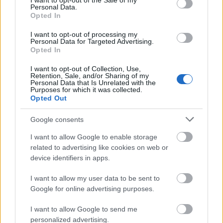
I want to opt-out of the Sale of my
BKV figyelő.hu
•
2011. június 16.
Personal Data.
Opted In
Elhalasztották a 3-as metró déli végállomásának
I want to opt-out of processing my
lezárását, tudta meg az [origo]. A metró eredetileg
Personal Data for Targeted Advertising.
csütörtöktől augusztus közepéig csak a Határ útig
Opted In
járt volna, ám mivel nem sikerült megoldani
I want to opt-out of Collection, Use,
pótlóbuszok biztonságos közlekedését, egyelőre
Retention, Sale, and/or Sharing of my
mégis végigmennek a…
Personal Data that Is Unrelated with the
Purposes for which it was collected.
Opted Out
12 villamosvonalon kezdődik
Google consents
felújítás a nyáron
I want to allow Google to enable storage
BKV figyelő.hu
•
2011. május 14.
related to advertising like cookies on web or
device identifiers in apps.
Tizenkét villamosvonalon kezd felújításokat a
Budapesti Közlekedési Központ (BKK) a nyáron; a
I want to allow my user data to be sent to
fedezet a BKV-nak minden évben átutalt beruházási
Google for online advertising purposes.
támogatás, amelyet az idén egymilliárddal forinttal
I want to allow Google to send me
növeltek, azaz összesen tizenegy milliárdra emeltek,
personalized advertising.