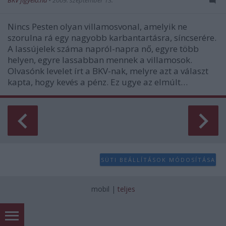
BKV figyelő.hu
•
2009. szeptember 13.
Nincs Pesten olyan villamosvonal, amelyik ne
szorulna rá egy nagyobb karbantartásra, síncserére.
A lassújelek száma napról-napra nő, egyre több
helyen, egyre lassabban mennek a villamosok.
Olvasónk levelet írt a BKV-nak, melyre azt a választ
kapta, hogy kevés a pénz. Ez ugye az elmúlt…
SÜTI BEÁLLÍTÁSOK MÓDOSÍTÁSA
mobil
|
teljes