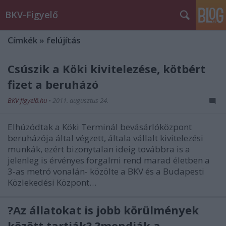
BKV-Figyelő
Címkék
»
felújítás
Csúszik a Köki kivitelezése, kötbért
fizet a beruházó
BKV figyelő.hu
•
2011. augusztus 24.
Elhúzódtak a Köki Terminál bevásárlóközpont
beruházója által végzett, általa vállalt kivitelezési
munkák, ezért bizonytalan ideig továbbra is a
jelenleg is érvényes forgalmi rend marad életben a
3-as metró vonalán- közölte a BKV és a Budapesti
Közlekedési Központ…
?Az állatokat is jobb körülmények
között tartják? ?mondják a