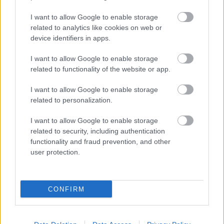
-adta hírül az MTI.A BKK…
I want to allow Google to enable storage
Folytatódik a BKV roncsderbije
related to analytics like cookies on web or
device identifiers in apps.
BKV figyelő.hu
•
2010. január 02.
I want to allow Google to enable storage
A kormány várhatóan rábólint majd arra a
related to functionality of the website or app.
tervezetre, amely szerint 254 buszt újítanának fel
I want to allow Google to enable storage
2010-ben, miközben az új járművek beszerzését
related to personalization.
megint csak elnapolják. Holott a járgányok jó része
inkább való a roncstelepre – 1100 új buszra lenne
I want to allow Google to enable storage
szükség azonnal –, mintsem hogy…
related to security, including authentication
functionality and fraud prevention, and other
Ésszerűtlen pályafelújítás a 21-es
user protection.
villamos vonalán
BKV figyelő.hu
•
2009. november 04.
CONFIRM
„Miért nem ott újítják fel a villamospályát ahol
nagyobb szükség lenne rá?” –Teszi fel a kérdést