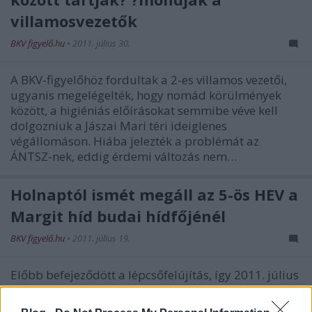
villamosvezetők
BKV figyelő.hu
•
2011. július 30.
A BKV-figyelőhöz fordultak a 2-es villamos vezetői,
ugyanis megelégelték, hogy nomád körülmények
között, a higiéniás előírásokat semmibe véve kell
dolgozniuk a Jászai Mari téri ideiglenes
végállomáson. Hiába jelezték a problémát az
ÁNTSZ-nek, eddig érdemi változás nem…
Holnaptól ismét megáll az 5-ös HÉV a
Margit híd budai hídfőjénél
BKV figyelő.hu
•
2011. július 19.
Előbb befejeződött a lépcsőfelújítás, így 2011. július
20-án szerdától ismét megáll a H5-ös (volt
szentendrei HÉV) a Margit híd budai hídfőjénél, így