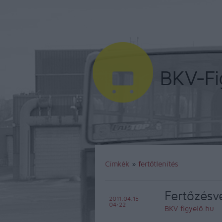
Címkék
»
fertőtlenítés
Fertőzésv
2011.04.15
04:22
BKV figyelő.hu