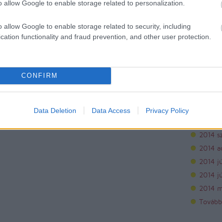
o allow Google to enable storage related to personalization.
Archí
o allow Google to enable storage related to security, including
cation functionality and fraud prevention, and other user protection.
2015 áp
2015 m
2015 f
CONFIRM
2015 j
2014 
2014 
Data Deletion
Data Access
Privacy Policy
2014 o
2014 s
2014 a
2014 jú
2014 j
2014 m
Tovább