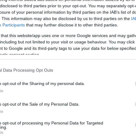
közösségi
disclosed to third parties prior to your opt-out. You may separately opt-
A blog ne
losure of your personal information by third parties on the IAB’s list of
észrevéte
. This information may also be disclosed by us to third parties on the
IA
Participants
that may further disclose it to other third parties.
A BKV-Fig
ért egyet 
 that this website/app uses one or more Google services and may gath
megjelent
including but not limited to your visit or usage behaviour. You may click 
rövidítés
a BKV-Fig
 to Google and its third-party tags to use your data for below specifi
talál, kér
ogle consent section.
nekünk!
l Data Processing Opt Outs
o opt-out of the Sharing of my personal data.
In
o opt-out of the Sale of my Personal Data.
In
to opt-out of processing my Personal Data for Targeted
ing.
In