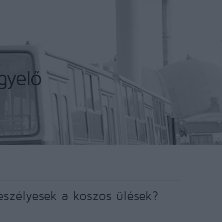
eszélyesek a koszos ülések?