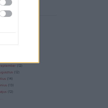
vum
rilis
(
1
)
árcius
(
1
)
ebruár
(
10
)
anuár
(
9
)
december
(
8
)
november
(
10
)
któber
(
10
)
zeptember
(
12
)
ugusztus
(
12
)
lius
(
14
)
únius
(
13
)
ájus
(
12
)
...