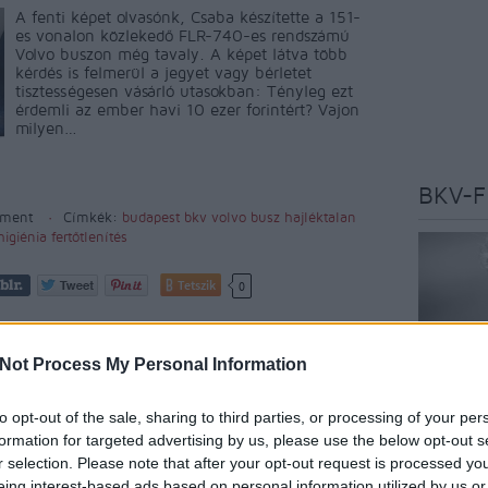
A fenti képet olvasónk, Csaba készítette a 151-
es vonalon közlekedő FLR-740-es rendszámú
Volvo buszon még tavaly. A képet látva több
kérdés is felmerül a jegyet vagy bérletet
tisztességesen vásárló utasokban: Tényleg ezt
érdemli az ember havi 10 ezer forintért? Vajon
milyen…
BKV-F
ment
Címkék:
budapest
bkv
volvo
busz
hajléktalan
higiénia
fertőtlenítés
Tetszik
0
Not Process My Personal Information
to opt-out of the sale, sharing to third parties, or processing of your per
Az oldal 
formation for targeted advertising by us, please use the below opt-out s
szakújság
r selection. Please note that after your opt-out request is processed y
budapest
eing interest-based ads based on personal information utilized by us or
véleményé