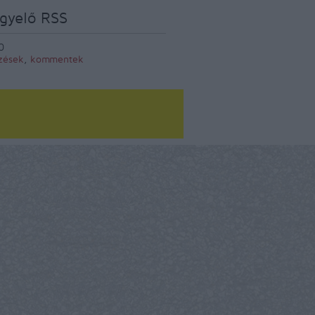
gyelő RSS
0
zések
,
kommentek