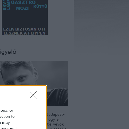
igyelő
sonal or
szerkesztője Király Dávid Budapest-
ection to
író. A BKV-Figyelő célja, hogy a
ou may
i tömegközlekedést igénybe vevők
 personal
t a nyilvánosság elé tárja, s ezzel a