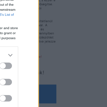
 közlekedés fejlődését elősegítse.
out of the
m tényeket, hanem olvasói
 downstream
leket közöl.
B’s List of
yelő szerkesztője nem feltétlenül
a közölt levelek tartalmával. A
er and store
 levelek szerkesztésének és
to grant or
ének jogát fenntartjuk. Amennyiben
yelőn sértő tartalmat, hozzászólást
ed purposes
jük, az alábbi linkre kattintva jelezze
Sértő tartalom bejelentése!
Írjon nekünk!