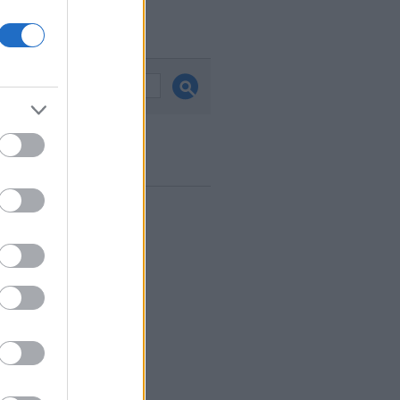
és
ook