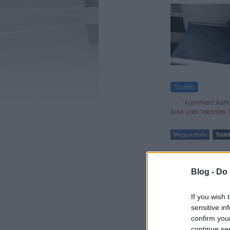
komment
kom
kosz
ülés
takarítás
Blog -
Do 
If you wish 
sensitive in
confirm you
continue se