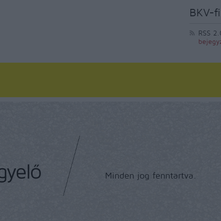
BKV-fi
RSS 2.
bejegy
Minden jog fenntartva.