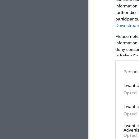
information 
further disc
participants
Downstream 
Please note
information 
deny consent
in below Go
Persona
I want t
Opted 
I want t
Opted 
I want 
Advertis
Opted 