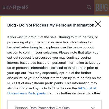
BKV-Figyelő
Címkék
»
figyelmeztetés
Blog -
Do Not Process My Personal Information
Trükkös zsebtolvajok vadásznak az
If you wish to opt-out of the sale, sharing to third parties, or
éjszakai buszon alvó utasokra
processing of your personal or sensitive information for
targeted advertising by us, please use the below opt-out
BKV figyelő.hu
•
2012. augusztus 27.
section to confirm your selection. Please note that after your
opt-out request is processed you may continue seeing
Olvasónk, Zoltán nem panaszlevelet küldött nekünk,
interest-based ads based on personal information utilized by
hanem egy közérdekű információt szeretne
us or personal information disclosed to third parties prior to
megosztani veletek. Vasárnap hajnalban a 914-es
your opt-out. You may separately opt-out of the further
buszon arra lett figyelmes, hogy egy három fős
disclosure of your personal information by third parties on the
társaság tagjai a busz három különböző pontján
IAB’s list of downstream participants. This information may
foglaltak helyet, az alvó utasok…
also be disclosed by us to third parties on the
IAB’s List of
Downstream Participants
that may further disclose it to other
third parties.
Tünés a járdáról
Please note that this website/app uses one or more Google
Personal Data Processing Opt Outs