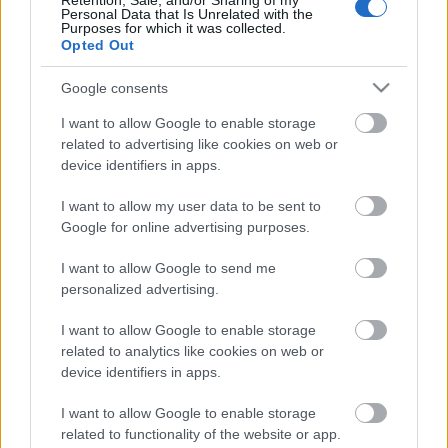
Retention, Sale, and/or Sharing of my
Personal Data that Is Unrelated with the
aki nem töri ki a nyakát a BKV megállóiban. Csilla
Purposes for which it was collected.
majdnem elbukott ezen a versenyen. Tegnap a 196-
Opted Out
os busz Szentmihályi úti megállójában az egyik
jeges hóbuckán elcsúszott, csak a szerencséjének
Google consents
köszönheti, hogy nem lett komolyabb…
I want to allow Google to enable storage
related to advertising like cookies on web or
Nem szarakodott az FKF
device identifiers in apps.
BKV figyelő.hu
•
2009. január 11.
I want to allow my user data to be sent to
Google for online advertising purposes.
Fenti cím akár a Szóvicc blogon is elférne, főleg a
post előzményeivel együtt, amolyan szójátékként.
I want to allow Google to send me
Történt ugyanis, hogy december 29-én panasszal
personalized advertising.
fordultam az ÁNTSZ-hez, melyből postot is
készítettem „Szarban úszik a Bocskai úti aluljáró”
I want to allow Google to enable storage
related to analytics like cookies on web or
címmel. Ebben a postban…
device identifiers in apps.
Kitakarították a Bocskai úti aluljárót
I want to allow Google to enable storage
related to functionality of the website or app.
BKV figyelő.hu
•
2009. január 07.