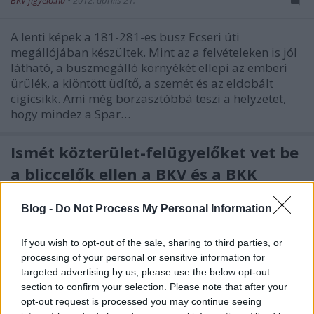
BKV figyelő.hu
•
2012. április 21.
A lenti képek a 181-281-es busz Ecseri úti
megállójában készültek. Mint az a felvételeken is jól
látható, a buszmegálló környékét ellepi az emberi
ürülék, a kiöntött üdítő, a szemét és az eldobált
cigicsikk. Ami még borzasztóbbá teszi a helyzetet,
hogy mindez a Spar…
Ismét közterület-felügyelőket vet be
a bliccelők ellen a BKV és a BKK
BKV figyelő.hu
•
2011. július 03.
Blog -
Do Not Process My Personal Information
A főváros vezetése és a Budapesti Közlekedési
If you wish to opt-out of the sale, sharing to third parties, or
Központ által kezdeményezett, majd az
processing of your personal or sensitive information for
Országgyűlés által elfogadott törvénymódosítás
targeted advertising by us, please use the below opt-out
alapján a budapesti tömegközlekedési eszközökön
section to confirm your selection. Please note that after your
2011. január 11-étől a közterület-felügyelők is részt
opt-out request is processed you may continue seeing
vesznek a jegyellenőrzésben. A…