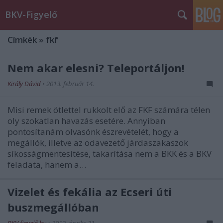
BKV-Figyelő
Címkék
»
fkf
Nem akar elesni? Teleportáljon!
Király Dávid
•
2013. február 14.
Misi remek ötlettel rukkolt elő az FKF számára télen
oly szokatlan havazás esetére. Annyiban
pontosítanám olvasónk észrevételét, hogy a
megállók, illetve az odavezető járdaszakaszok
síkosságmentesítése, takarítása nem a BKK és a BKV
feladata, hanem a…
Vizelet és fekália az Ecseri úti
buszmegállóban