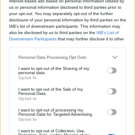
interest-based ads based on personal information utilized by
us or personal information disclosed to third parties prior to
Betömték a Dózsa György úti
your opt-out. You may separately opt-out of the further
disclosure of your personal information by third parties on the
favermet
IAB’s list of downstream participants. This information may
also be disclosed by us to third parties on the
IAB’s List of
BKV figyelő.hu
•
2011. június 28.
Downstream Participants
that may further disclose it to other
third parties.
Örömmel számolhatunk be róla, hogy a június 16-i
bejegyzésünkben említett magára hagyott belvárosi
Please note that this website/app uses one or more Google
Personal Data Processing Opt Outs
favermek közül a Dózsa György úti helyszínen
services and may gather and store information including but
megtörtént a hiányolt helyreállítás. A Főkert Zrt.
not limited to your visit or usage behaviour. You may click to
I want to opt-out of the Sharing of my
personal data.
grant or deny consent to Google and its third-party tags to
munkatársai a környéken alkalmazott
Opted In
use your data for below specified purposes in below Google
díszkőburkolattal látták el az…
consent section.
I want to opt-out of the Sale of my
Personal Data.
Nemzetközi akadályversenyt
Opted In
hirdetett a BKV
I want to opt-out of processing my
Personal Data for Targeted Advertising.
BKV figyelő.hu
•
2010. február 05.
Opted In
I want to opt-out of Collection, Use,
Ezen az akadályversenyen minden olyan utas nyer,