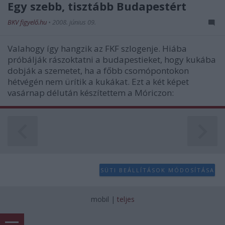
Egy szebb, tisztább Budapestért
BKV figyelő.hu
•
2008. június 09.
Valahogy így hangzik az FKF szlogenje. Hiába
próbálják rászoktatni a budapestieket, hogy kukába
dobják a szemetet, ha a főbb csomópontokon
hétvégén nem ürítik a kukákat. Ezt a két képet
vasárnap délután készítettem a Móriczon:
SÜTI BEÁLLÍTÁSOK MÓDOSÍTÁSA
mobil
|
teljes