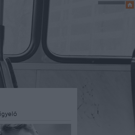
igyelő