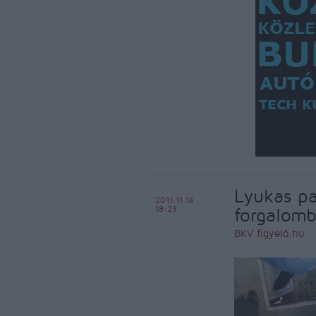
Lyukas pa
2011.11.16
18:23
forgalom
BKV figyelő.hu