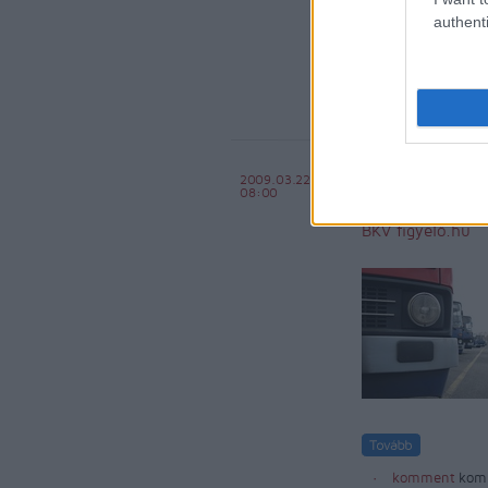
komment
kom
authenti
utas
panasz
észrevé
A BKV-na
2009.03.22
08:00
buszai v
BKV figyelő.hu
komment
kom