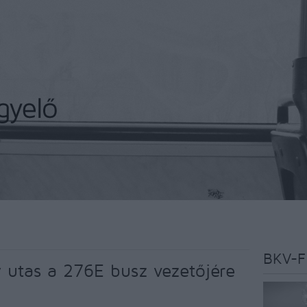
BKV-F
y utas a 276E busz vezetőjére