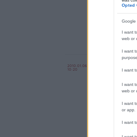
Opted 
komment
kom
Google 
karbantartás
festék
I want t
web or d
I want t
purpose
A BKV-sztr
2010.01.06
10:20
I want 
BKV figyelő.hu
I want t
web or d
I want t
or app.
I want t
I want t