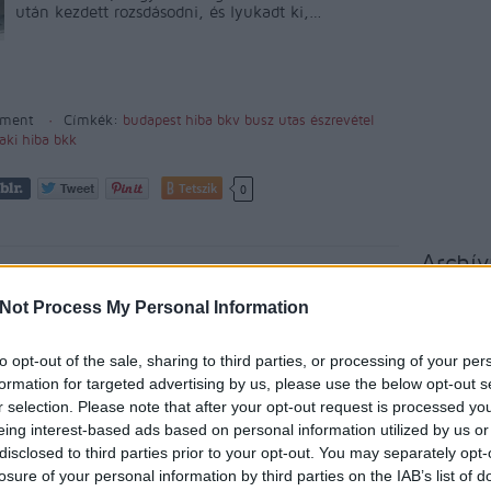
után kezdett rozsdásodni, és lyukadt ki,…
ment
Címkék:
budapest
hiba
bkv
busz
utas
észrevétel
ki hiba
bkk
Tetszik
0
Archí
munikáció a BKV-nál: ?Léci
i a garázsból ezt a fost!?
Not Process My Personal Information
2015 áp
2015 m
to opt-out of the sale, sharing to third parties, or processing of your per
2015 f
formation for targeted advertising by us, please use the below opt-out s
A címben idézett üzenettel találkozhatnak azok
2015 j
az utasok, akik a képen látható busszal utaznak.
r selection. Please note that after your opt-out request is processed y
A BKV műszakosai valószínűleg megelégelték a
2014 
eing interest-based ads based on personal information utilized by us or
katasztrofális állapotokat, ezért írtak a
disclosed to third parties prior to your opt-out. You may separately opt-
2014 
napellenzőre olyan szövegeket, mint a ?Trágya
losure of your personal information by third parties on the IAB’s list of
szar, mint a BKV Zrt?; ?Van itt erő, csak ritkán…
2014 o