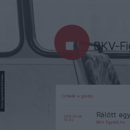
Címkék
»
garázs
Rálőtt eg
2012.04.26
10:02
BKV figyelő.hu