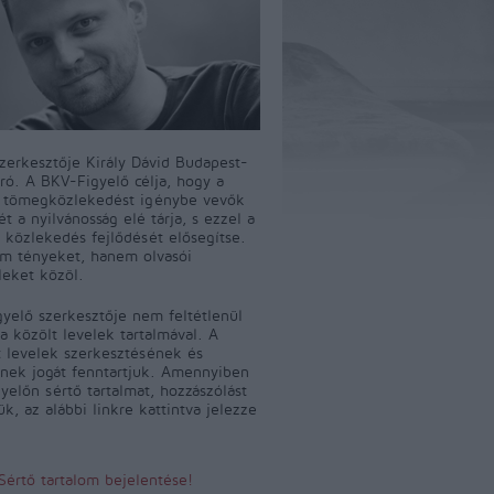
szerkesztője Király Dávid Budapest-
író. A BKV-Figyelő célja, hogy a
i tömegközlekedést igénybe vevők
t a nyilvánosság elé tárja, s ezzel a
 közlekedés fejlődését elősegítse.
m tényeket, hanem olvasói
leket közöl.
yelő szerkesztője nem feltétlenül
a közölt levelek tartalmával. A
 levelek szerkesztésének és
ének jogát fenntartjuk. Amennyiben
yelőn sértő tartalmat, hozzászólást
jük, az alábbi linkre kattintva jelezze
Sértő tartalom bejelentése!