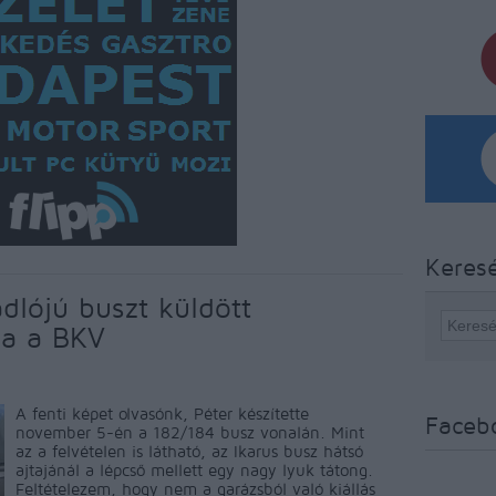
Keres
dlójú buszt küldött
ba a BKV
A fenti képet olvasónk, Péter készítette
Faceb
november 5-én a 182/184 busz vonalán. Mint
az a felvételen is látható, az Ikarus busz hátsó
ajtajánál a lépcső mellett egy nagy lyuk tátong.
Feltételezem, hogy nem a garázsból való kiállás