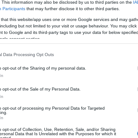
. This information may also be disclosed by us to third parties on the
IA
2014 s
Participants
that may further disclose it to other third parties.
2014 a
 that this website/app uses one or more Google services and may gath
2014 jú
including but not limited to your visit or usage behaviour. You may click 
ment
Címkék:
budapest
vicc
bkv
busz
hülyeség
2014 j
tel
garázs
vezető
 to Google and its third-party tags to use your data for below specifi
ogle consent section.
2014 m
Tetszik
0
Tovább
l Data Processing Opt Outs
BKV-fi
o opt-out of the Sharing of my personal data.
 együtt szaggatják le a
In
ket a BKV-buszok oldalairól
RSS 2.
bejegy
o opt-out of the Sale of my Personal Data.
In
Olvasónk, Éva amiatt írt panaszt a BKV-nak és a
BKV-figyelőnek, mert szeretné megtudni, hogy
to opt-out of processing my Personal Data for Targeted
ki fogja megtéríteni azokat a károkat a
ing.
közlekedési társaságnak, amit a hirdetéseket
In
leszedő ?szakemberek? okoznak a járművekben.
A jelenség először a Volvo buszokon volt
o opt-out of Collection, Use, Retention, Sale, and/or Sharing
megfigyelhető,…
ersonal Data that Is Unrelated with the Purposes for which it
lected.