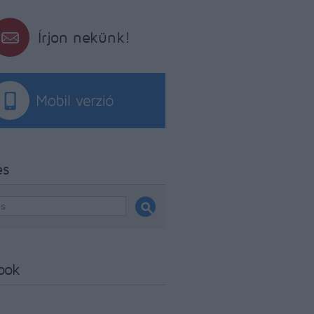
Írjon nekünk!
és
ook