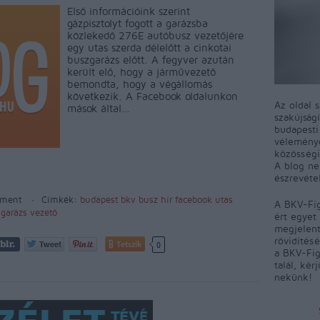
Első információink szerint
gázpisztolyt fogott a garázsba
közlekedő 276E autóbusz vezetőjére
egy utas szerda délelőtt a cinkotai
buszgarázs előtt. A fegyver azután
került elő, hogy a járművezető
bemondta, hogy a végállomás
következik. A Facebook oldalunkon
Az oldal 
mások által…
szakújság
budapest
véleményé
közösségi
A blog ne
észrevéte
ment
Címkék:
budapest
bkv
busz
hír
facebook
utas
A BKV-Fig
garázs
vezető
ért egyet 
megjelent
rövidítés
Tetszik
0
a BKV-Fig
talál, kér
nekünk!