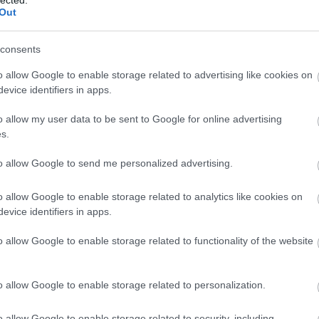
Out
ment
Címkék:
budapest
hiba
hirdetés
bkv
busz
consents
rongálás
garázs
troli
o allow Google to enable storage related to advertising like cookies on
evice identifiers in apps.
Tetszik
0
o allow my user data to be sent to Google for online advertising
s.
ájk legfrissebb hírei
to allow Google to send me personalized advertising.
o allow Google to enable storage related to analytics like cookies on
Ezzel a folyamatosan frissülő bejegyzéssel
szeretnénk segíteni nektek, hogy tisztán
evice identifiers in apps.
lássátok, mi is folyik épp a BKV-nál. Itt minden
olyan sztrájkkal kapcsolatos BKV-s hírt megtalálsz
o allow Google to enable storage related to functionality of the website
ezentúl, amely a vezető hírportálokon
megjelent, de saját bejegyzéseinkkel is
találkozhattok. A…
o allow Google to enable storage related to personalization.
o allow Google to enable storage related to security, including