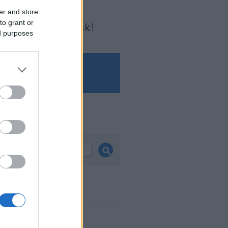
er and store
to grant or
Írjon nekünk!
ed purposes
és
ook