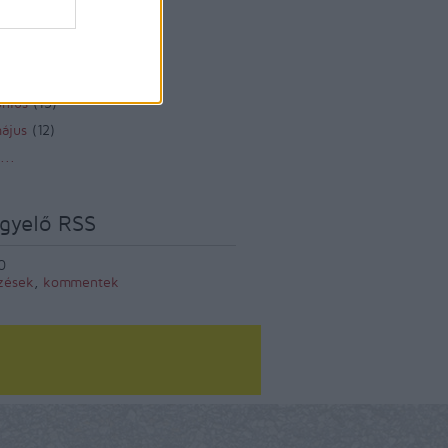
zeptember
(
12
)
ugusztus
(
12
)
lius
(
14
)
únius
(
13
)
ájus
(
12
)
...
gyelő RSS
0
zések
,
kommentek