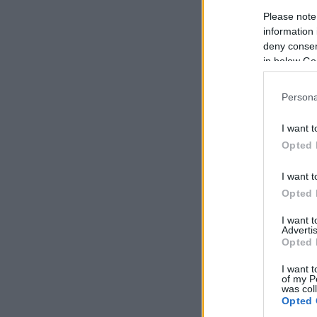
Please note
information 
deny consent
in below Go
Persona
I want t
Opted 
I want t
Opted 
I want 
Advertis
Opted 
I want t
of my P
was col
Opted 