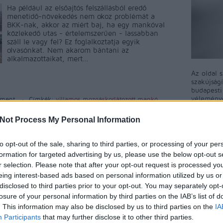
Ha például az elsőajtós felszállásból eredő
menetidő-növekedés nem okoz problémát a
BKK-nak, akkor az miért baj, ha egy mankóval
közlekedő utas - értelemszerűen - lassabban
száll le vagy fel? Ez foglalkoztatja egyik
olvasónkat. Nem akarom bántani az
alkalmazottaikat, mert…
Az oldal 
szakújság
budapest
véleményé
ment
Címkék:
villamos
mozgáskorlátozott
mankó
közösségi
A blog ne
Not Process My Personal Information
észrevéte
Tetszik
0
A BKV-Fig
to opt-out of the sale, sharing to third parties, or processing of your per
ért egyet 
formation for targeted advertising by us, please use the below opt-out s
megjelent
r selection. Please note that after your opt-out request is processed y
rövidítés
eing interest-based ads based on personal information utilized by us or
a BKV-Fig
talál, kér
disclosed to third parties prior to your opt-out. You may separately opt-
nekünk!
losure of your personal information by third parties on the IAB’s list of
. This information may also be disclosed by us to third parties on the
IA
Participants
that may further disclose it to other third parties.