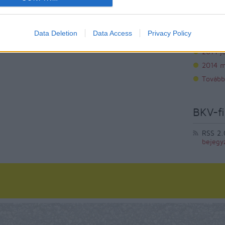
2014 s
2014 a
Data Deletion
Data Access
Privacy Policy
2014 jú
2014 j
2014 m
Tovább
BKV-fi
RSS 2.
bejegy