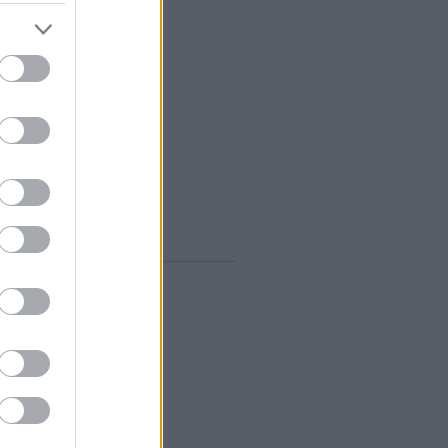
vum
rilis
(
1
)
árcius
(
1
)
ebruár
(
10
)
anuár
(
9
)
december
(
8
)
november
(
10
)
któber
(
10
)