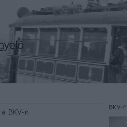
BKV-F
 a BKV-n