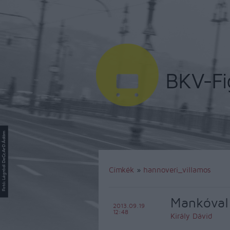
Címkék
»
hannoveri_villamos
Mankóval
2013.09.19
12:48
Király Dávid