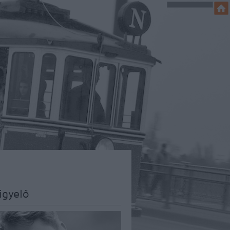
igyelő