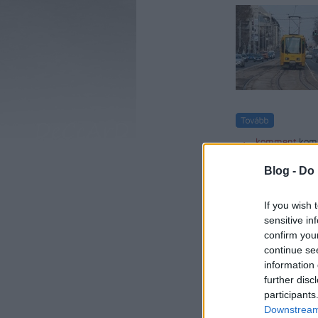
komment
kom
hannoveri villamos
Blog -
Do 
If you wish 
sensitive in
confirm you
continue se
information 
further disc
participants
Downstream 