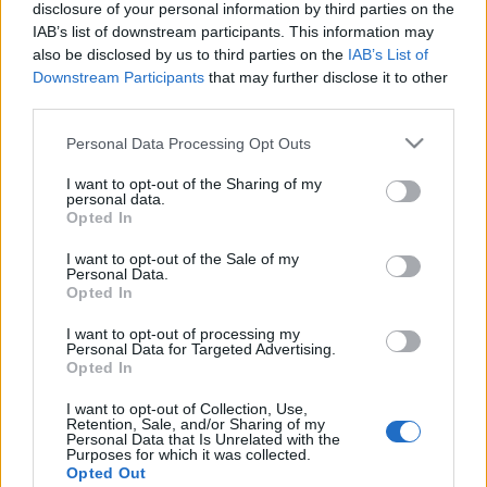
9800 forint lesz. A testület három héttel ezelőtt már
disclosure of your personal information by third parties on the
tárgyalta a…
IAB’s list of downstream participants. This information may
also be disclosed by us to third parties on the
IAB’s List of
Downstream Participants
that may further disclose it to other
Nem emelik a BKV-tarifákat
third parties.
BKV figyelő.hu
•
2009. november 26.
Please note that this website/app uses one or more Google
Personal Data Processing Opt Outs
services and may gather and store information including but
Nem változnak a BKV-tarifák jövőre, a döntött nagy
not limited to your visit or usage behaviour. You may click to
I want to opt-out of the Sharing of my
többséggel csütörtöki ülésén a fővárosi
personal data.
grant or deny consent to Google and its third-party tags to
Opted In
önkormányzat. Ilyen 15 éve nem fordult elő. A vízdíj
use your data for below specified purposes in below Google
is kisebb mértékben, 4,7 százalék helyett mindössze
consent section.
I want to opt-out of the Sale of my
fél százalékkal emelkedett. A képviselők döntő
Personal Data.
Opted In
többsége…
I want to opt-out of processing my
Personal Data for Targeted Advertising.
Nincs kegyelem, egy vagyonba kerül
Opted In
majd a BKV-bérlet
I want to opt-out of Collection, Use,
Retention, Sale, and/or Sharing of my
BKV figyelő.hu
•
2009. június 03.
Personal Data that Is Unrelated with the
Purposes for which it was collected.
Opted Out
Csaknem öt százalékkal többet kell majd fizetni