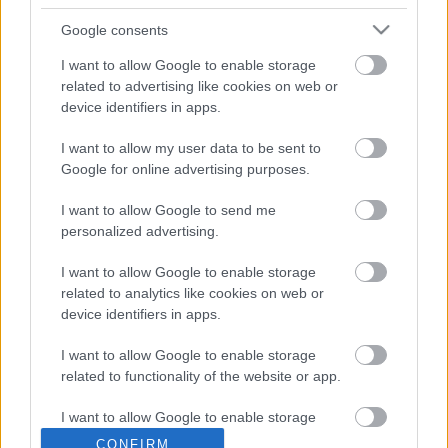
Budapesten a közösségi közlekedésért a júliusi
Google consents
áfaemelés miatt; egy BKV-jegy 300 forint lesz, a havi
bérlet pedig 9400 forint – döntött szerdán a Fővárosi
I want to allow Google to enable storage
Közgyűlés. Az MSZP és az SZDSZ képviselőinek
related to advertising like cookies on web or
szavazataival, vita…
device identifiers in apps.
I want to allow my user data to be sent to
300 forint lesz a BKV-menetjegy
Google for online advertising purposes.
BKV figyelő.hu
•
2009. május 18.
I want to allow Google to send me
personalized advertising.
A főpolgármesteri kabinet hétfői ülésén foglalkozott
az áfa-emelés BKV-tarifákra gyakorolt hatásával.
I want to allow Google to enable storage
Július 1-étől ugyanis az áfa 20 százalékos kulcsa 25
related to analytics like cookies on web or
százalékra emelkedik, ami 1,2 milliárd forintos
device identifiers in apps.
bevételkiesést okoz a BKV-nak. Nyáry Krisztián, a
főpolgármesteri…
I want to allow Google to enable storage
related to functionality of the website or app.
Kiherélték a BKV-vezér átalakítási
I want to allow Google to enable storage
terveit
related to personalization.
CONFIRM