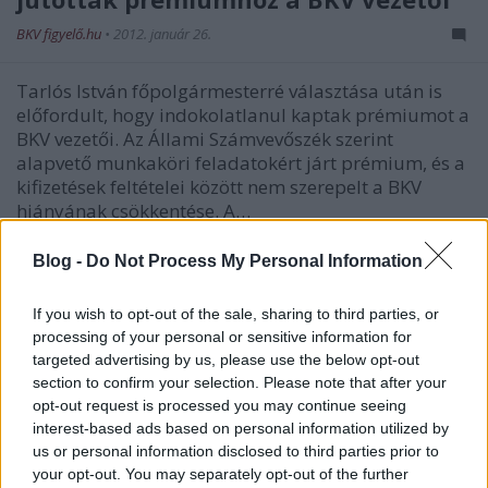
BKV figyelő.hu
•
2012. január 26.
Tarlós István főpolgármesterré választása után is
előfordult, hogy indokolatlanul kaptak prémiumot a
BKV vezetői. Az Állami Számvevőszék szerint
alapvető munkaköri feladatokért járt prémium, és a
kifizetések feltételei között nem szerepelt a BKV
hiányának csökkentése. A…
Blog -
Do Not Process My Personal Information
A Fővárosi Közgyűlés elfogadta a
tarifaemelést
If you wish to opt-out of the sale, sharing to third parties, or
processing of your personal or sensitive information for
BKV figyelő.hu
•
2009. december 16.
targeted advertising by us, please use the below opt-out
section to confirm your selection. Please note that after your
Közgyűlés szerdai ülésén második nekifutásra
opt-out request is processed you may continue seeing
elfogadta a BKV jövő évi tarifaemelését. Február 1-
interest-based ads based on personal information utilized by
jétől több mint 4 százalékkal nőnek a jegy- és
us or personal information disclosed to third parties prior to
bérletárak; a vonaljegy 320, a felnőtt havi bérlet
your opt-out. You may separately opt-out of the further