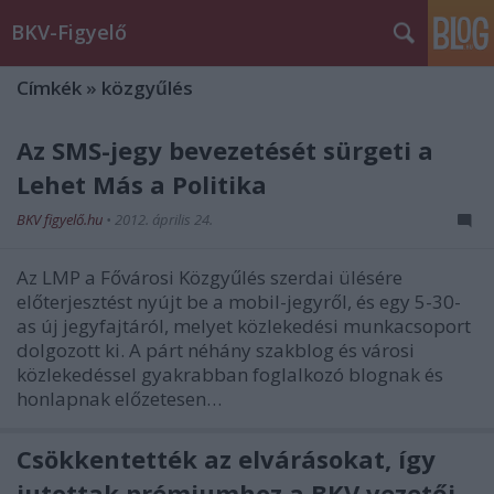
BKV-Figyelő
Címkék
»
közgyűlés
Az SMS-jegy bevezetését sürgeti a
Lehet Más a Politika
BKV figyelő.hu
•
2012. április 24.
Az LMP a Fővárosi Közgyűlés szerdai ülésére
előterjesztést nyújt be a mobil-jegyről, és egy 5-30-
as új jegyfajtáról, melyet közlekedési munkacsoport
dolgozott ki. A párt néhány szakblog és városi
közlekedéssel gyakrabban foglalkozó blognak és
honlapnak előzetesen…
Csökkentették az elvárásokat, így
jutottak prémiumhoz a BKV vezetői