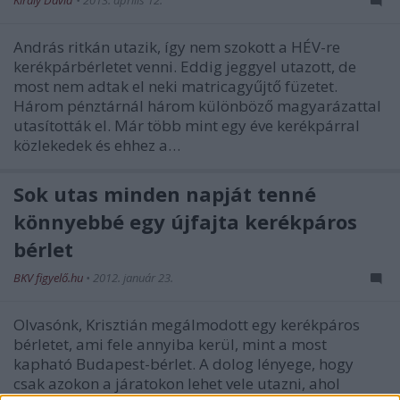
Király Dávid
•
2013. április 12.
András ritkán utazik, így nem szokott a HÉV-re
kerékpárbérletet venni. Eddig jeggyel utazott, de
most nem adtak el neki matricagyűjtő füzetet.
Három pénztárnál három különböző magyarázattal
utasították el. Már több mint egy éve kerékpárral
közlekedek és ehhez a…
Sok utas minden napját tenné
könnyebbé egy újfajta kerékpáros
bérlet
BKV figyelő.hu
•
2012. január 23.
Olvasónk, Krisztián megálmodott egy kerékpáros
bérletet, ami fele annyiba kerül, mint a most
kapható Budapest-bérlet. A dolog lényege, hogy
csak azokon a járatokon lehet vele utazni, ahol