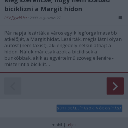
biciklizni a Margit hídon
BKV figyelő.hu
•
2009. augusztus 27.
Pár napja lezárták a város egyik legforgalmasabb
átkelőjét, a Margit hidat. Lezárták, mégis látni olyan
autóst (nem taxist), aki engedély nélkül áthajt a
hídon. Náluk már csak azok a biciklisek a
bunkóbbak, akik az egyértelmű szöveg ellenére -
miszerint a biciklit…
SÜTI BEÁLLÍTÁSOK MÓDOSÍTÁSA
mobil
|
teljes