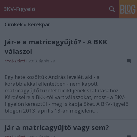
BKV-Figyelő
Címkék
»
kerékpár
Jár-e a matricagyűjtő? - A BKK
válaszol
Király Dávid
•
2013. április 19.
Egy hete közöltük András levelét, aki - a
korábbiakkal ellentétben - nem kapott
matricagyűjtő füzetet biciklijének szállításához.
Kérdéseire a BKK-tól várt válaszokat, most - a BKV-
figyelőn keresztül - meg is kapja őket. A BKV-figyelő
blogon 2013. április 13-án megjelent…
Jár a matricagyűjtő vagy sem?