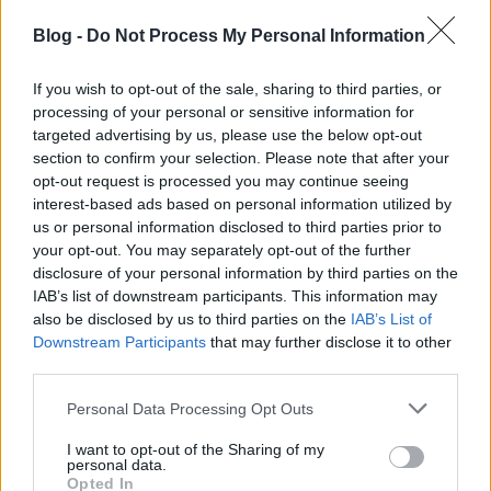
kerékpár is szállítható, és csak akkor érvényes, ha az
ember mellett ott van a biciklije is.…
Blog -
Do Not Process My Personal Information
A pénztáros szerint szállítható a HÉV-
If you wish to opt-out of the sale, sharing to third parties, or
processing of your personal or sensitive information for
pótlón bicikli, a buszvezetők szerint
targeted advertising by us, please use the below opt-out
nem
section to confirm your selection. Please note that after your
opt-out request is processed you may continue seeing
BKV figyelő.hu
•
2011. október 27.
interest-based ads based on personal information utilized by
us or personal information disclosed to third parties prior to
Olvasónk, PR, ismerősével és fejenként egy biciklivel
your opt-out. You may separately opt-out of the further
szeretett volna felszállni a gödöllői HÉV-re.
disclosure of your personal information by third parties on the
Megvették a jegyet maguknak és a vasparipának is
IAB’s list of downstream participants. This information may
oda-vissza, majd miután az tranzakció lezárult, a
also be disclosed by us to third parties on the
IAB’s List of
pénztáros közölte, hogy a HÉV helyett pótlóbuszok
Downstream Participants
that may further disclose it to other
járnak, de szerinte arra is…
third parties.
Please note that this website/app uses one or more Google
Personal Data Processing Opt Outs
Mikor lesz kerékpárszállító az
services and may gather and store information including but
not limited to your visit or usage behaviour. You may click to
I want to opt-out of the Sharing of my
autóbuszokon?
personal data.
grant or deny consent to Google and its third-party tags to
Opted In