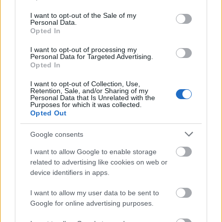
use your data for below specified purposes in below Google
BKV figyelő.hu
•
2011. április 18.
consent section.
I want to opt-out of the Sale of my
Personal Data.
Olvasónk, A. Diószegi az alább olvasható levelében
Opted In
egy régi, ám még mindig aktuális problémával
foglalkozik, mégpedig azzal, hogy a HÉV-pótló
I want to opt-out of processing my
Personal Data for Targeted Advertising.
járatokon miért nem megoldott a bicikliszállítás.
Opted In
Mint ismeretes HÉV-pótlóként ugyan azok a buszok
közlekednek, amik a napi…
I want to opt-out of Collection, Use,
Retention, Sale, and/or Sharing of my
Personal Data that Is Unrelated with the
Purposes for which it was collected.
Megtolta a villamos a szabálytalan
Opted Out
kerékpárost
Google consents
BKV figyelő.hu
•
2009. október 27.
I want to allow Google to enable storage
related to advertising like cookies on web or
Olvasónk érdekes esetnek volt szemtanúja az
device identifiers in apps.
Astorián. A villamosmegállóba beállt egy 49-es
villamos, ami mögött egy kerékpáros állt, majd
I want to allow my user data to be sent to
beállt a 47-es villamos is úgy, hogy körülbelül 3
Google for online advertising purposes.
centiméter volt a jármű ütközője és a bicikli kereke