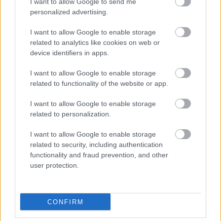
között. A villamosvezető úgy…
I want to allow Google to send me
personalized advertising.
Leszorította az útról a biciklist a
I want to allow Google to enable storage
buszvezető
related to analytics like cookies on web or
device identifiers in apps.
BKV figyelő.hu
•
2009. október 11.
I want to allow Google to enable storage
Olvasónk kerékpárjával haladt Báthory utcában
related to functionality of the website or app.
amikor a 151-es buszvezetője annak ellenére, hogy
I want to allow Google to enable storage
elfért volna az úton leszorította. Később a
related to personalization.
végállomáson próbálta rendezni a dolgot, de a
buszvezető csak beszólogatott neki, normális
I want to allow Google to enable storage
kommunikációra képtelen volt. A biciklista a…
related to security, including authentication
functionality and fraud prevention, and other
Megpofozná a villamossínen tekerő
user protection.
bicikliseket
BKV figyelő.hu
•
2009. október 01.
CONFIRM