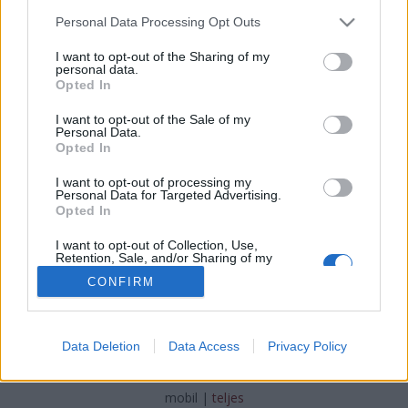
Please note that this website/app uses one or more Google
KÖKI végállomáson
Personal Data Processing Opt Outs
services and may gather and store information including but
BKV figyelő.hu
•
2011. november 29.
not limited to your visit or usage behaviour. You may click to
I want to opt-out of the Sharing of my
personal data.
grant or deny consent to Google and its third-party tags to
Opted In
use your data for below specified purposes in below Google
Fotó: FN Lassan két hónapja annak, hogy a BKV és a
consent section.
I want to opt-out of the Sale of my
BKK átadta a forgalomnak az buszpályaudvart a
Personal Data.
KÖKI Terminál alatt. Ez az idő nem volt elég arra,
Opted In
hogy a metróhoz és a buszpályaudvarhoz vezető
lifteket és mozgólépcsőket átadják a forgalomnak.
I want to opt-out of processing my
Personal Data for Targeted Advertising.
Az egész azért vérlázító, mert…
Opted In
I want to opt-out of Collection, Use,
Retention, Sale, and/or Sharing of my
Personal Data that Is Unrelated with the
CONFIRM
Purposes for which it was collected.
Opted Out
Google consents
SÜTI BEÁLLÍTÁSOK MÓDOSÍTÁSA
Data Deletion
Data Access
Privacy Policy
I want to allow Google to enable storage
related to advertising like cookies on web or
mobil
|
teljes
device identifiers in apps.