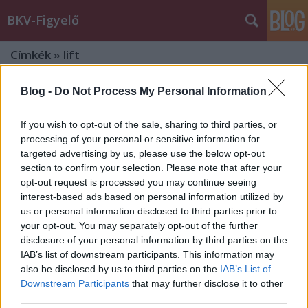
BKV-Figyelő
Címkék
»
lift
BKK: A Köki Terminál beruházója
Blog -
Do Not Process My Personal Information
felel a mozgólépcsőkért és a liftekért
If you wish to opt-out of the sale, sharing to third parties, or
BKV figyelő.hu
•
2012. június 13.
processing of your personal or sensitive information for
targeted advertising by us, please use the below opt-out
section to confirm your selection. Please note that after your
Június 4-én "Hetek óta nem működik a mozgólépcső
opt-out request is processed you may continue seeing
Kőbánya-Kispesten" címmel megjelent
interest-based ads based on personal information utilized by
bejegyzésünkben egy olvasónk arra panaszkodott,
us or personal information disclosed to third parties prior to
hogy a BKV hetek óta képtelen megjavíttatni a KÖKI
your opt-out. You may separately opt-out of the further
metróállomáson lévő mozgólépcsőt és a
disclosure of your personal information by third parties on the
buszpályaudvarhoz tartozó liftet. A bejegyzésre…
IAB’s list of downstream participants. This information may
also be disclosed by us to third parties on the
IAB’s List of
Két hónapja képtelenek beüzemelni
Downstream Participants
that may further disclose it to other
third parties.
a lifteket és a mozgólépcsőket az új