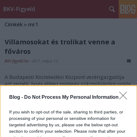
BKV-Figyelő
Címkék
»
mr1
Villamosokat és trolikat venne a
főváros
BKV figyelő.hu
•
2011. május 12.
A Budapesti Közlekedési Központ vezérigazgatója
azt reméli, hogy ehhez mintegy százmilliárdos uniós
támogatást sikerül szerezni. Vitézy Dávid a Kossuth
Rádió 180 perc című műsorában szertdán elmondta
Blog -
Do Not Process My Personal Information
azt is, hogy két részletben ugyan, de megépül a
budai fonódó…
If you wish to opt-out of the sale, sharing to third parties, or
processing of your personal or sensitive information for
targeted advertising by us, please use the below opt-out
Vitézy: újabb nonstop
section to confirm your selection. Please note that after your
villamosjáratok jöhetnek