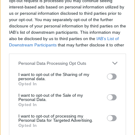
opt-out request is processed you may continue seeing
interest-based ads based on personal information utilized by
BKV figyelő.hu
•
2011. május 02.
us or personal information disclosed to third parties prior to
your opt-out. You may separately opt-out of the further
Műszakilag nem megoldható, hogy a metró éjjel-
disclosure of your personal information by third parties on the
nappal járjon, de péntek-szombat éjjel esetleg lesz
IAB’s list of downstream participants. This information may
erre lehetőség - mondta a BKK igazgatója a Kossuth
also be disclosed by us to third parties on the
IAB’s List of
Rádió 180 perc című műsorában. Műszakilag nem
Downstream Participants
that may further disclose it to other
megoldható, hogy éjjel-nappal járjon a metró, de
third parties.
elképzelhető, hogy később…
Please note that this website/app uses one or more Google
Personal Data Processing Opt Outs
services and may gather and store information including but
Mégsem cseréli le öreg buszait a
not limited to your visit or usage behaviour. You may click to
I want to opt-out of the Sharing of my
personal data.
grant or deny consent to Google and its third-party tags to
BKV?
Opted In
use your data for below specified purposes in below Google
BKV figyelő.hu
consent section.
•
2009. december 22.
I want to opt-out of the Sale of my
Personal Data.
Opted In
A főpolgármester hétfőn jelentette be, hogy
várhatóan már szerdán aláírja a kormány és a
I want to opt-out of processing my
Personal Data for Targeted Advertising.
főváros azt a megállapodást, amelynek értelmében
Opted In
2011-től 18 milliárd, az azt követő években pedig 20