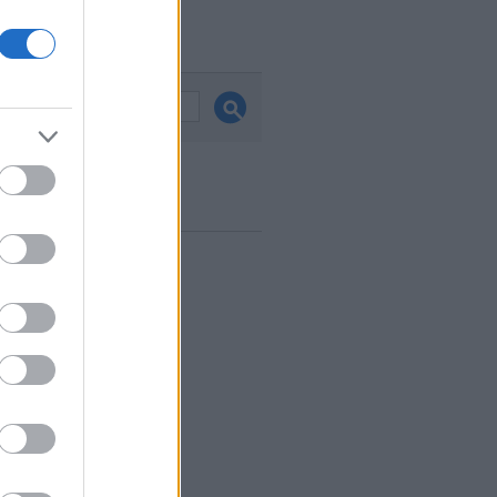
és
ook