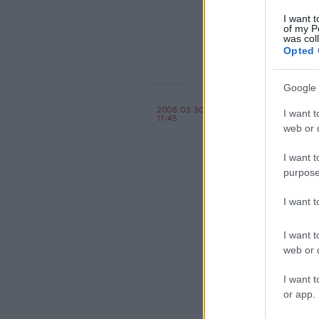
komment
kom
villamos
uv
felhívá
I want t
of my P
was col
Opted 
Google 
Nosztalgi
2008.03.30
I want t
11:45
BKV figyelő.hu
web or d
I want t
purpose
I want 
I want t
web or d
I want t
komment
kom
or app.
villamos
uv
6 os