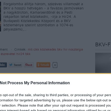
Forgalomba állítja három, százéves villamosát a
BKV a hosszú hétvégén - a favázas járműveken
a nagykörúton, Kamaraerdőnél és a Pesti
rakparton lehet közlekedni, -írja a Hír24. A
Budapesti Közlekedési Központ és a BKV
közleménye szerint szombaton a 1074-es
pályaszámú,…
BKV-F
ment
Címkék:
mti
cikk
közlekedés
bkv
hír
nosztalgia
észrevétel
hír24
bkk
Tetszik
0
Not Process My Personal Information
to opt-out of the sale, sharing to third parties, or processing of your per
Az oldal 
formation for targeted advertising by us, please use the below opt-out s
szakújság
r selection. Please note that after your opt-out request is processed y
budapest
eing interest-based ads based on personal information utilized by us or
véleményé