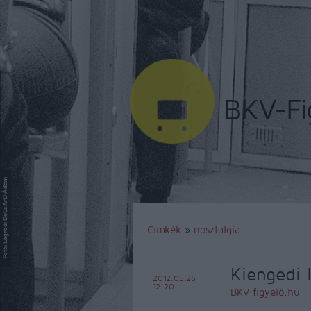
Címkék
»
nosztalgia
Kiengedi 
2012.05.26
12:20
BKV figyelő.hu