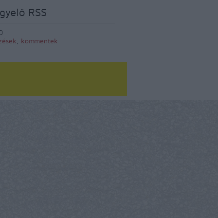
gyelő RSS
0
zések
,
kommentek