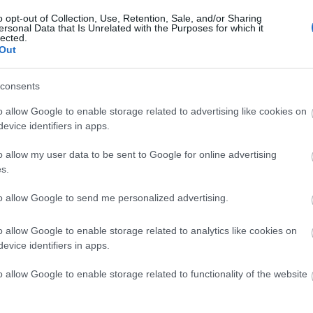
ment
Címkék:
budapest
bkv
közlemény
nosztalgia
s
pozitív
észrevétel
o opt-out of Collection, Use, Retention, Sale, and/or Sharing
Keres
ersonal Data that Is Unrelated with the Purposes for which it
lected.
Tetszik
0
Out
consents
a UV a körúton
o allow Google to enable storage related to advertising like cookies on
evice identifiers in apps.
Faceb
Ezen a hétvégén nosztalgia UV villamosok
o allow my user data to be sent to Google for online advertising
közlekednek a 6-os vonalon. Nem mindenki
s.
teheti meg (nincs ideje, vagy kedve), hogy
megnézze őket, pedig igen szép látvány az UV a
to allow Google to send me personalized advertising.
Combino villamos mellett:) Ismét szerencsém
van, mert két olyan olvasó is utazott az UV-val,
aki fényképezett…
o allow Google to enable storage related to analytics like cookies on
evice identifiers in apps.
o allow Google to enable storage related to functionality of the website
ment
Címkék:
budapest
bkv
graffiti
nosztalgia