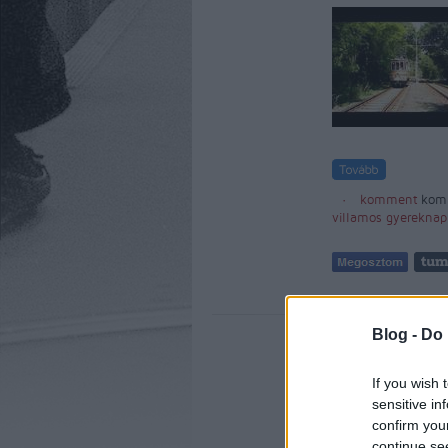
komment
kom
villamos
gyereknap
Blog -
Do 
If you wish 
sensitive in
confirm you
continue se