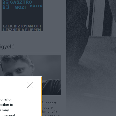
igyelő
sonal or
szerkesztője Király Dávid Budapest-
ection to
író. A BKV-Figyelő célja, hogy a
ou may
i tömegközlekedést igénybe vevők
 personal
t a nyilvánosság elé tárja, s ezzel a