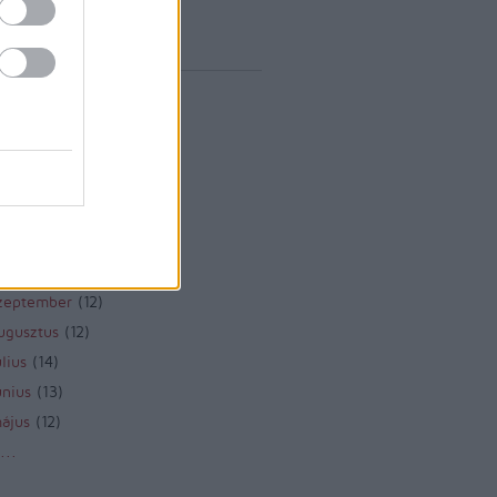
vum
rilis
(
1
)
árcius
(
1
)
ebruár
(
10
)
anuár
(
9
)
december
(
8
)
november
(
10
)
któber
(
10
)
zeptember
(
12
)
ugusztus
(
12
)
lius
(
14
)
únius
(
13
)
ájus
(
12
)
...