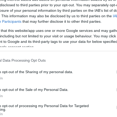
közösségi
disclosed to third parties prior to your opt-out. You may separately opt-
A blog ne
losure of your personal information by third parties on the IAB’s list of
észrevéte
. This information may also be disclosed by us to third parties on the
IA
Participants
that may further disclose it to other third parties.
A BKV-Fig
ért egyet 
 that this website/app uses one or more Google services and may gath
megjelent
including but not limited to your visit or usage behaviour. You may click 
rövidítés
a BKV-Fig
 to Google and its third-party tags to use your data for below specifi
talál, kér
ogle consent section.
nekünk!
 az UV villamos
l Data Processing Opt Outs
UV fanatikusok, kirándulók, közlekedésbarátok
o opt-out of the Sharing of my personal data.
figyelem! Forgalomban már 2 éve nem
In
közlekedő UV-villamosokból indul
menetrendszerinti nosztalgia járat mától a
Kamaraerdei Ifjúsági Park és a Hűvösvölgy
o opt-out of the Sale of my Personal Data.
között. Ez azért örvendetes, mert eddig ilyen
In
nem volt, nosztalgia járatok…
to opt-out of processing my Personal Data for Targeted
ing.
In