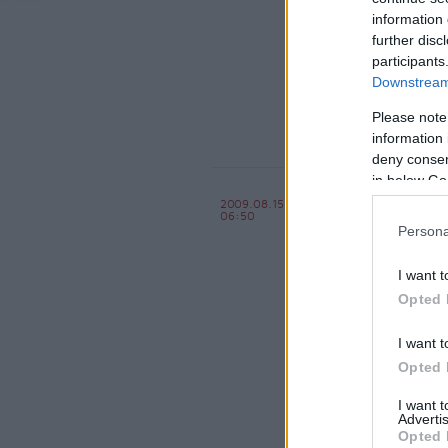
information 
further disc
participants
Downstream 
Please note
information 
deny consent
in below Go
Visszatér
2009.08.15
06:50
BKV figyelő.hu
Persona
I want t
Opted 
I want t
Opted 
I want 
Advertis
Opted 