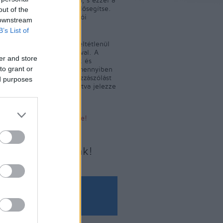
 közlekedés fejlődését elősegítse.
out of the
m tényeket, hanem olvasói
 downstream
leket közöl.
B’s List of
yelő szerkesztője nem feltétlenül
a közölt levelek tartalmával. A
er and store
 levelek szerkesztésének és
to grant or
ének jogát fenntartjuk. Amennyiben
yelőn sértő tartalmat, hozzászólást
ed purposes
jük, az alábbi linkre kattintva jelezze
Sértő tartalom bejelentése!
Írjon nekünk!