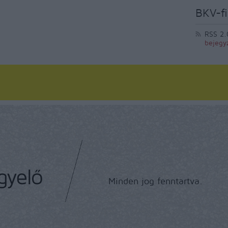
BKV-fi
RSS 2.
bejegy
Minden jog fenntartva.