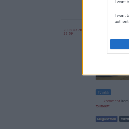
I want t
I want t
authenti
Földalatti
2008.03.28
23:59
BKV figyelő.hu
komment
kom
földalatti