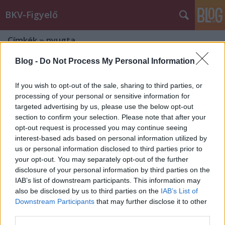
BKV-Figyelő
Címkék
»
nyugta
Blog -
Do Not Process My Personal Information
?Vagy megveszed a kib*szott jegyet
vagy húzz a g*cibe...?
If you wish to opt-out of the sale, sharing to third parties, or
processing of your personal or sensitive information for
BKV figyelő.hu
•
2009. szeptember 15.
targeted advertising by us, please use the below opt-out
section to confirm your selection. Please note that after your
Olvasónk éjszakai buszon szeretett volna jegyet
opt-out request is processed you may continue seeing
venni, mivel a Ferenciek terén lévő jegyautomata -
interest-based ads based on personal information utilized by
ahogy azt megszokhattuk- nem üzemelt. A biztonság
us or personal information disclosed to third parties prior to
esetére nyugtát is szeretett volna kérni a jegyről (ki
your opt-out. You may separately opt-out of the further
tudja, lehet hamis), de helyette minősíthetetlen
disclosure of your personal information by third parties on the
hangnemet és ordibálást kapott:…
IAB’s list of downstream participants. This information may
also be disclosed by us to third parties on the
IAB’s List of
Downstream Participants
that may further disclose it to other
„Vagy megveszed a kib*szott jegyet
third parties.
vagy húzz a g*cibe...”