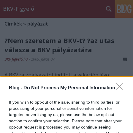
BKV-Figyelő
Címkék
»
pályázat
?Nem szeretem a BKV-t? ?az utas
válasza a BKV pályázatára
BKV figyelő.hu
•
2009. július 07.
A BKV rajzpályázatot indított a vakáción lévő
gyerekeknek. A pályázat a „Szeretem a BKV-t” címet
viseli. Bár olvasónk már elmúlt 17 éves, és a témától
Blog -
Do Not Process My Personal Information
is eltért egy kicsit, mégis jelentkezett a pályázatra,
mert szeretné megmutatni a BKV-nak, hogy miért
If you wish to opt-out of the sale, sharing to third parties, or
nem szereti őket.…
processing of your personal or sensitive information for
targeted advertising by us, please use the below opt-out
section to confirm your selection. Please note that after your
Szlogenpályázat: Megsértődött a BKV
opt-out request is processed you may continue seeing