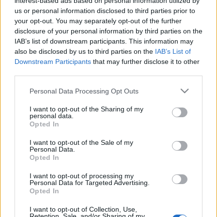
BKV figyelő.hu
•
2009. március 17.
interest-based ads based on personal information utilized by
us or personal information disclosed to third parties prior to
your opt-out. You may separately opt-out of the further
Olvasónk számon kérte a BKV-n, hogy a
disclosure of your personal information by third parties on the
szlogenpályázatra miért csak ügynökségek
IAB’s list of downstream participants. This information may
küldhetnek be ötletet, magánszemélyeket miért
also be disclosed by us to third parties on the
IAB’s List of
zárnak ki az ilyen akcióból. Hivatalos indoklás
Downstream Participants
that may further disclose it to other
szerint magánember azért nem küldhette be ötletét,
third parties.
mert az ehhez hasonló pályázatokon az utasok…
Please note that this website/app uses one or more Google
Personal Data Processing Opt Outs
services and may gather and store information including but
Takarít és jegyet ellenőriz a Discrate
not limited to your visit or usage behaviour. You may click to
I want to opt-out of the Sharing of my
personal data.
Security?
grant or deny consent to Google and its third-party tags to
Opted In
use your data for below specified purposes in below Google
BKV figyelő.hu
•
2008. június 06.
consent section.
I want to opt-out of the Sale of my
Personal Data.
Opted In
Budapesti Közlekedési Rt. tájékoztatója az eljárás
eredményéről (3209) 1. a) Az ajánlatkérő neve és
I want to opt-out of processing my
címe: Budapesti Közlekedési Rt. 1980 Budapest
Personal Data for Targeted Advertising.
Opted In
Akácfa u. 15. b) A beszerzés tárgya és mennyisége:
a Budapesti Közlekedési Rt. Villamos
I want to opt-out of Collection, Use,
Üzemigazgatóságnak a…
Retention, Sale, and/or Sharing of my