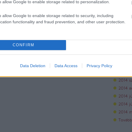
o allow Google to enable storage related to personalization.
Archí
o allow Google to enable storage related to security, including
cation functionality and fraud prevention, and other user protection.
2015 áp
2015 m
2015 f
CONFIRM
2015 j
2014 
2014 
Data Deletion
Data Access
Privacy Policy
2014 o
2014 s
2014 a
2014 jú
2014 j
2014 m
Tovább