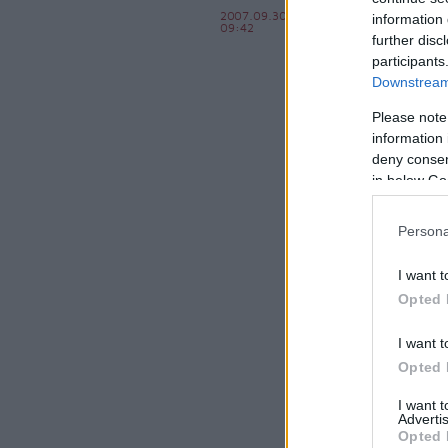
Pótlóbusz
2007.09.30
information 
09:42
BKV figyelő.hu
further disc
participants
Downstream 
Please note
information 
deny consent
in below Go
Persona
komment
kom
I want t
Opted 
I want t
Opted 
I want 
Advertis
Opted 