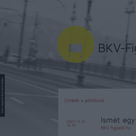
Címkék
»
pótlóbusz
Ismét egy 
2007.11.15
13:41
BKV figyelő.hu