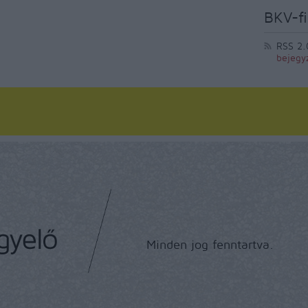
BKV-fi
RSS 2.
bejegy
Minden jog fenntartva.