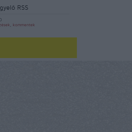
gyelő RSS
0
zések
,
kommentek