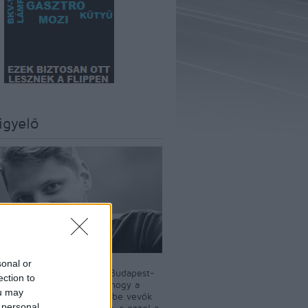
igyelő
sonal or
szerkesztője Király Dávid Budapest-
ection to
író. A BKV-Figyelő célja, hogy a
ou may
i tömegközlekedést igénybe vevők
 personal
t a nyilvánosság elé tárja, s ezzel a