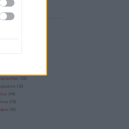
vum
rilis
(
1
)
árcius
(
1
)
ebruár
(
10
)
anuár
(
9
)
december
(
8
)
november
(
10
)
któber
(
10
)
zeptember
(
12
)
ugusztus
(
12
)
lius
(
14
)
únius
(
13
)
ájus
(
12
)
...