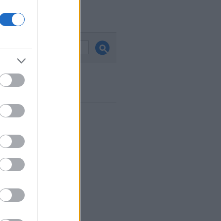
és
ook