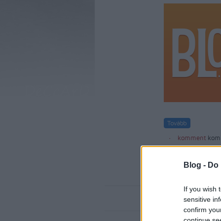
komment
kom
Blog -
Do 
If you wish 
sensitive in
confirm you
continue se