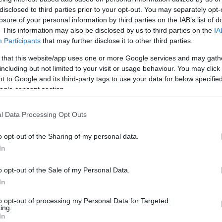
közösségi
disclosed to third parties prior to your opt-out. You may separately opt-
A blog ne
losure of your personal information by third parties on the IAB’s list of
észrevéte
. This information may also be disclosed by us to third parties on the
IA
Ez történik, ha a pótlóbusz a Somogyi út helyett
Participants
that may further disclose it to other third parties.
A BKV-Fig
a Kelenföldi úton kanyarodik be
ért egyet 
 that this website/app uses one or more Google services and may gath
megjelent
including but not limited to your visit or usage behaviour. You may click 
rövidítés
a BKV-Fig
 to Google and its third-party tags to use your data for below specifi
talál, kér
ogle consent section.
nekünk!
l Data Processing Opt Outs
ment
Címkék:
bkv
busz
pótlóbusz
47 49v
o opt-out of the Sharing of my personal data.
In
Tetszik
0
o opt-out of the Sale of my Personal Data.
In
to opt-out of processing my Personal Data for Targeted
ing.
In