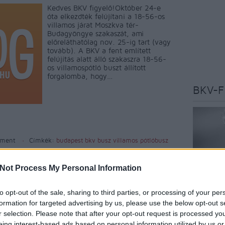
Kedves BKV figyelő!Október 24-e
óta elkezdték felújítani a 18-56-os
villamos járat Moszkva tér-
Budagyöngye szakaszát, ami
előreláthatólag nov. 25-ig tart (vagy
tovább). A BKV a fent említett
felújítás alatt álló szakaszra 18-56-
os villamospótló buszt állított
forgalomba, hogy…
BKV-F
ment
Címkék:
budapest
bkv
busz
villamos
pótlóbusz
Tetszik
0
Not Process My Personal Information
to opt-out of the sale, sharing to third parties, or processing of your per
Az oldal 
formation for targeted advertising by us, please use the below opt-out s
szakújság
r selection. Please note that after your opt-out request is processed y
budapest
eing interest-based ads based on personal information utilized by us or
véleményé