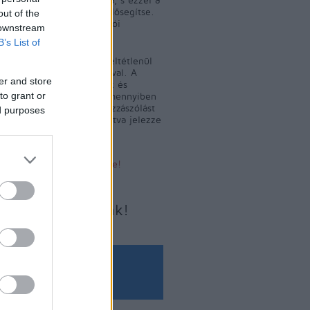
 közlekedés fejlődését elősegítse.
out of the
m tényeket, hanem olvasói
 downstream
leket közöl.
B’s List of
yelő szerkesztője nem feltétlenül
a közölt levelek tartalmával. A
er and store
 levelek szerkesztésének és
to grant or
ének jogát fenntartjuk. Amennyiben
yelőn sértő tartalmat, hozzászólást
ed purposes
jük, az alábbi linkre kattintva jelezze
Sértő tartalom bejelentése!
Írjon nekünk!