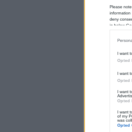
Please note
information 
deny consent
in below Go
Persona
I want t
Opted 
I want t
Opted 
I want 
Advertis
Opted 
I want t
of my P
was col
Opted 