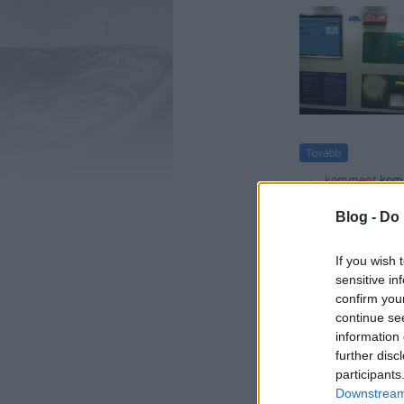
komment
kom
félmunka
protokon 
Blog -
Do 
If you wish 
sensitive in
confirm you
continue se
information 
further disc
participants
Downstream 