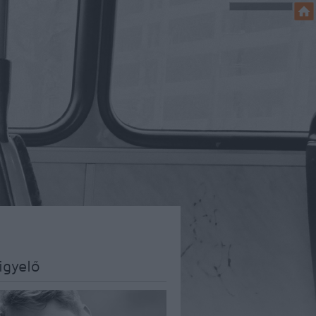
igyelő