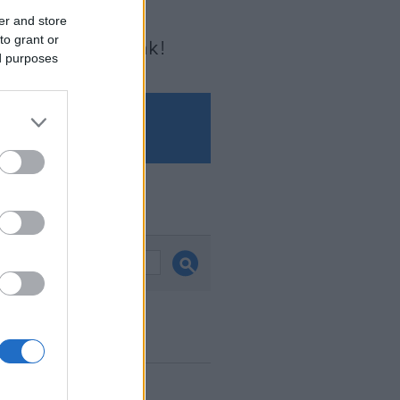
er and store
to grant or
Írjon nekünk!
ed purposes
és
ook