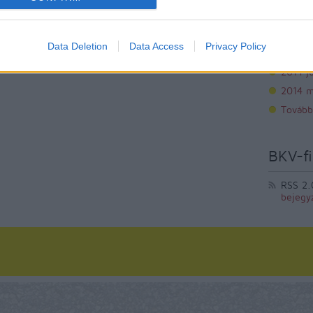
2014 s
2014 a
Data Deletion
Data Access
Privacy Policy
2014 jú
2014 j
2014 m
Tovább
BKV-fi
RSS 2.
bejegy