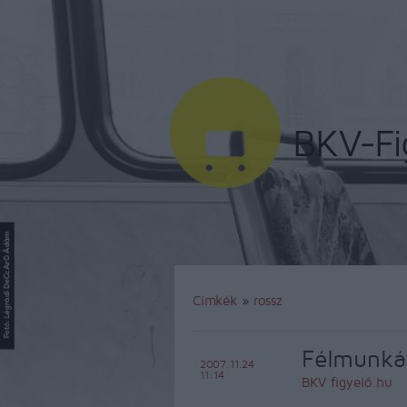
Címkék
»
rossz
Félmunkát
2007.11.24
11:14
BKV figyelő.hu