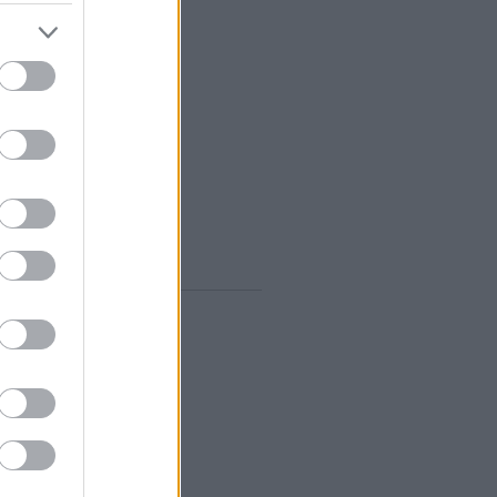
vum
rilis
(
1
)
árcius
(
1
)
ebruár
(
10
)
anuár
(
9
)
december
(
8
)
november
(
10
)
któber
(
10
)