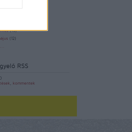
zeptember
(
12
)
ugusztus
(
12
)
lius
(
14
)
únius
(
13
)
ájus
(
12
)
...
gyelő RSS
0
zések
,
kommentek