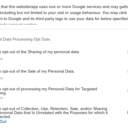
 that this website/app uses one or more Google services and may gath
including but not limited to your visit or usage behaviour. You may click 
 to Google and its third-party tags to use your data for below specifi
ogle consent section.
l Data Processing Opt Outs
o opt-out of the Sharing of my personal data.
In
Keres
o opt-out of the Sale of my Personal Data.
In
to opt-out of processing my Personal Data for Targeted
ing.
In
Faceb
o opt-out of Collection, Use, Retention, Sale, and/or Sharing
ersonal Data that Is Unrelated with the Purposes for which it
lected.
Out