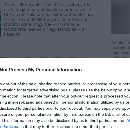
Tisztelt BKVfigyelő! Nov. 19-én volt egy blog
arról, hogy nem működnek az automaták. A
Deák térnél találtam az alábbi automatát nov.
21-én, ami működött ugyan, de a BKV nem
szerette volna, hogy bárki is használja.
Üdvözlettel, Daneelo Nagyításhoz klikk a
képekre!
Az oldal 
szakújság
budapest
véleményé
ment
Címkék:
bkv
rossz
automata
alvállalkozó
közösségi
kft
A blog ne
Not Process My Personal Information
észrevéte
Tetszik
0
A BKV-Fig
to opt-out of the sale, sharing to third parties, or processing of your per
ért egyet 
formation for targeted advertising by us, please use the below opt-out s
megjelent
r selection. Please note that after your opt-out request is processed y
rövidítés
eing interest-based ads based on personal information utilized by us or
a BKV-Fig
talál, kér
disclosed to third parties prior to your opt-out. You may separately opt-
nekünk!
losure of your personal information by third parties on the IAB’s list of
. This information may also be disclosed by us to third parties on the
IA
Participants
that may further disclose it to other third parties.