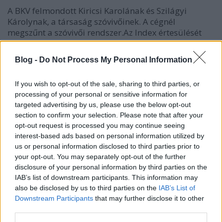
A BKV felmondott Kiricsi Karolának és Szilágyi
Károlynak, a társaság szóvivőinek. A cégnél
megszűnt a szóvivői rendszer.Az Index értesülését
Szilágyi Károly megerősítette. Mint elmondta,
felmondását azzal magyarázták, hogy az elmúlt két
Blog -
Do Not Process My Personal Information
hétben bevált egy új rendszer,…
If you wish to opt-out of the sale, sharing to third parties, or
Kérdezz a BKV-tól!
processing of your personal or sensitive information for
targeted advertising by us, please use the below opt-out
BKV figyelő.hu
•
2009. április 06.
section to confirm your selection. Please note that after your
opt-out request is processed you may continue seeing
Miért nincs beléptető kapu a metróban? Mennyi
interest-based ads based on personal information utilized by
pénzt költenek egy évben felújításokra? Miért van
us or personal information disclosed to third parties prior to
szükség több alvállalkozóra? Miért nincsenek
your opt-out. You may separately opt-out of the further
rendesen takarítva a buszok? Ilyen, vagy ehhez
disclosure of your personal information by third parties on the
hasonló kérded van? Tedd fel nekünk bátran a
IAB’s list of downstream participants. This information may
hozzászólások között, vagy küldd el…
also be disclosed by us to third parties on the
IAB’s List of
Downstream Participants
that may further disclose it to other
third parties.
BKV: Természetes, hogy hibás a fék