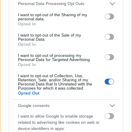
Please note that this website/app uses one or more Google
az új metrókon
Personal Data Processing Opt Outs
services and may gather and store information including but
BKV figyelő.hu
•
2009. április 03.
not limited to your visit or usage behaviour. You may click to
I want to opt-out of the Sharing of my
personal data.
grant or deny consent to Google and its third-party tags to
Opted In
use your data for below specified purposes in below Google
A Nemzeti Közlekedési Hatóság (NKH) munkatársai
consent section.
I want to opt-out of the Sale of my
a napokban megvizsgálták az Alstom metrókocsikat,
Personal Data.
amelyek a 2-es és a leendő 4-es vonalán közlekednek
Opted In
majd. A Blikk információi szerint az ellenőrzést
felfüggesztették, miután nagyon komoly műszaki
I want to opt-out of processing my
Personal Data for Targeted Advertising.
hibákat találtak: a kezükben…
Opted In
I want to opt-out of Collection, Use,
Megjavították a garázsba
Retention, Sale, and/or Sharing of my
Personal Data that Is Unrelated with the
visszaküldött buszt
Purposes for which it was collected.
Opted Out
BKV figyelő.hu
•
2009. március 20.
Google consents
A reggeli „Azonnal garázsba küldte a buszt a NKH”
I want to allow Google to enable storage
című bejegyzésemre ma délután megérkezett a BKV
related to advertising like cookies on web or
válasza is. A buszt meghegesztették, és visszaküldték
device identifiers in apps.