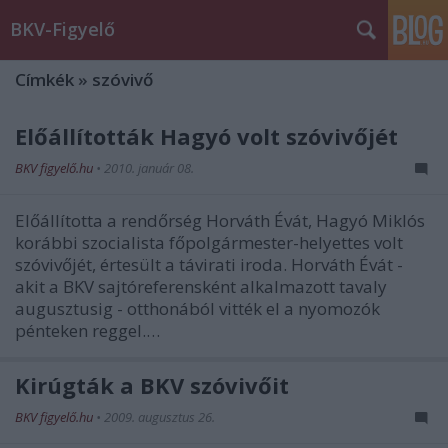
BKV-Figyelő
Címkék
»
szóvivő
Előállították Hagyó volt szóvivőjét
BKV figyelő.hu
•
2010. január 08.
Előállította a rendőrség Horváth Évát, Hagyó Miklós
korábbi szocialista főpolgármester-helyettes volt
szóvivőjét, értesült a távirati iroda. Horváth Évát -
akit a BKV sajtóreferensként alkalmazott tavaly
augusztusig - otthonából vitték el a nyomozók
pénteken reggel.…
Kirúgták a BKV szóvivőit
BKV figyelő.hu
•
2009. augusztus 26.