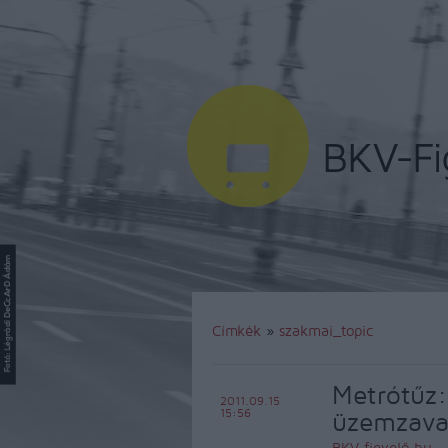
Címkék
»
szakmai_topic
Metrótűz:
2011.09.15
15:56
üzemzava
BKV figyelő.hu