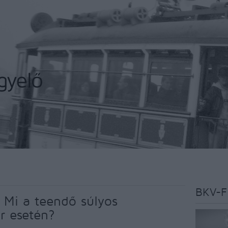
BKV-F
 Mi a teendő súlyos
r esetén?