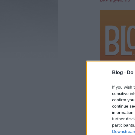
Blog -
Do 
If you wish 
komment
kom
sensitive in
panasz
javaslat
táj
confirm you
continue se
information 
further disc
participants
Downstream 