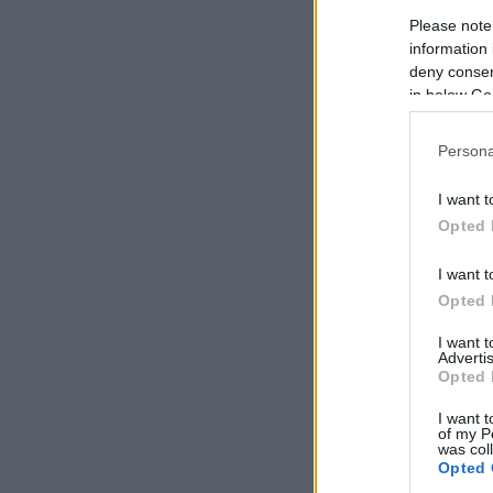
Please note
information 
deny consent
in below Go
Persona
I want t
Opted 
I want t
Opted 
I want 
Advertis
Opted 
I want t
of my P
was col
Opted 