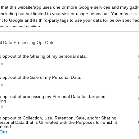
 that this website/app uses one or more Google services and may gath
including but not limited to your visit or usage behaviour. You may click 
 to Google and its third-party tags to use your data for below specifi
ogle consent section.
l Data Processing Opt Outs
o opt-out of the Sharing of my personal data.
In
Keres
o opt-out of the Sale of my Personal Data.
In
to opt-out of processing my Personal Data for Targeted
ing.
In
Faceb
o opt-out of Collection, Use, Retention, Sale, and/or Sharing
ersonal Data that Is Unrelated with the Purposes for which it
lected.
Out