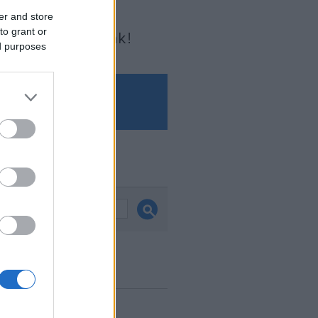
er and store
to grant or
Írjon nekünk!
ed purposes
és
ook