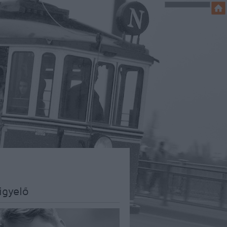
igyelő