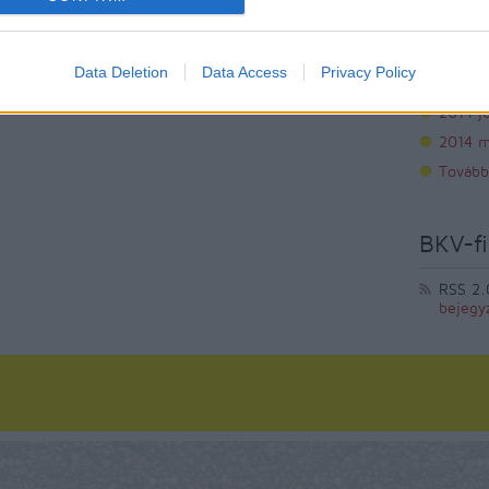
2014 s
2014 a
Data Deletion
Data Access
Privacy Policy
2014 jú
2014 j
2014 m
Tovább
BKV-fi
RSS 2.
bejegy