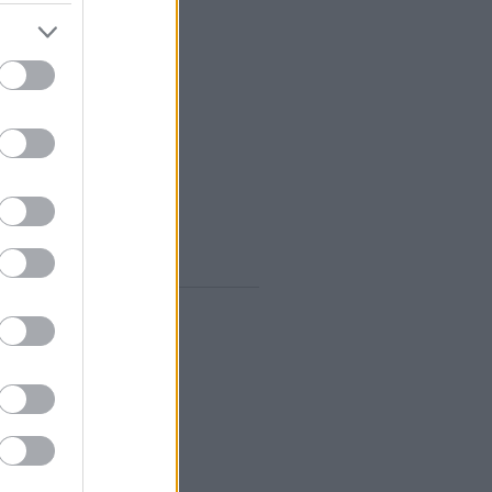
vum
rilis
(
1
)
árcius
(
1
)
ebruár
(
10
)
anuár
(
9
)
december
(
8
)
november
(
10
)
któber
(
10
)