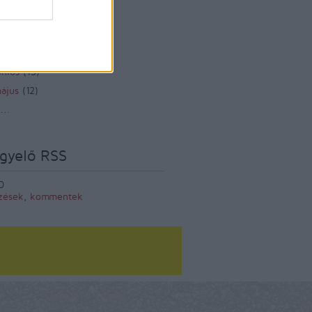
zeptember
(
12
)
ugusztus
(
12
)
lius
(
14
)
únius
(
13
)
ájus
(
12
)
...
gyelő RSS
0
zések
,
kommentek