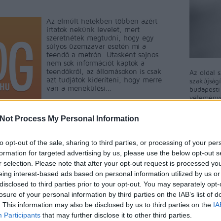
Az elmúlt hetekben többen azért
írtatok nekünk levelet, mert
szeretnétek megtudni, hogy egy
súlyos üzemzavar esetén mi a
teendő a metrón. Utasként sajnos
nem sok információt kaptok a
teendőkről, az állomásokon is csak
Az oldal 
azt tudjátok kideríteni, hogy merre
szakújság
van a menekülési…
budapest
véleményé
közösségi
A blog ne
Not Process My Personal Information
észrevéte
A BKV-Fig
to opt-out of the sale, sharing to third parties, or processing of your per
ért egyet 
ment
Címkék:
budapest
bkv
metró
baleset
tűz
utas
formation for targeted advertising by us, please use the below opt-out s
megjelent
ékoztatás
észrevétel
szakmai topic
r selection. Please note that after your opt-out request is processed y
rövidítés
eing interest-based ads based on personal information utilized by us or
a BKV-Fig
Tetszik
0
talál, kér
disclosed to third parties prior to your opt-out. You may separately opt-
nekünk!
losure of your personal information by third parties on the IAB’s list of
. This information may also be disclosed by us to third parties on the
IA
Participants
that may further disclose it to other third parties.