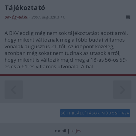
user protection.
Tájékoztató
BKV figyelő.hu
•
2007. augusztus 11.
A BKV eddig még nem sok tájékoztatást adott arról,
hogy miként változnak meg a főbb budai villamos
vonalak augusztus 21-től. Az időpont közeleg,
azonban még sokat nem tudnak az utasok arról,
hogy miként is változik majd meg a 18-as 56-os 59-
es és a 61-es villamos útvonala. A bal…
SÜTI BEÁLLÍTÁSOK MÓDOSÍTÁSA
mobil
|
teljes