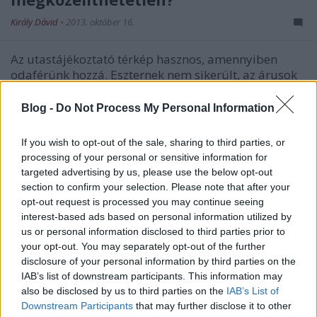
Király Dávid
•
2013. október 16.
Az utastájékoztató térkép hasznos, amennyiben
odaférünk hozzá. Eszternek nem sikerült, az árusok
ugyanis ellepték az aluljárót. Egy kérdésem lenne. Az
aluljárókba és a közterekre kihelyezett
Blog -
Do Not Process My Personal Information
utastájékoztató térképek kihez tartoznak? Lehet-e
előttük árusítani és az…
If you wish to opt-out of the sale, sharing to third parties, or
processing of your personal or sensitive information for
Lemaradt egy HÉV megálló Budapest
targeted advertising by us, please use the below opt-out
section to confirm your selection. Please note that after your
tömegközlekedési térképéről
opt-out request is processed you may continue seeing
interest-based ads based on personal information utilized by
BKV figyelő.hu
•
2011. november 16.
us or personal information disclosed to third parties prior to
your opt-out. You may separately opt-out of the further
A fenti képet olvasónk, Csilla találta az Urbanista
disclosure of your personal information by third parties on the
blogon. Mint az a felvételen tökéletesen látható, a
IAB’s list of downstream participants. This information may
BKV térképésze Budapest új tömegközlekedési
also be disclosed by us to third parties on the
IAB’s List of
térképéről lefelejtette a Szentendrei HÉV Tímár utcai
Downstream Participants
that may further disclose it to other