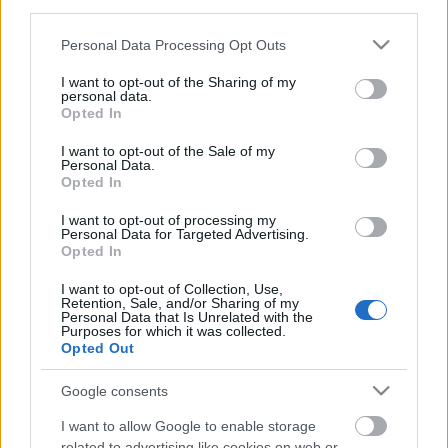
megállóját. Bár az elírások, hazugságok és
third parties.
megállócserék…
Please note that this website/app uses one or more Google
Personal Data Processing Opt Outs
services and may gather and store information including but
Elkészültek a BKV-figyelő Nappali
not limited to your visit or usage behaviour. You may click to
I want to opt-out of the Sharing of my
personal data.
grant or deny consent to Google and its third-party tags to
Zsebtérképek
Opted In
use your data for below specified purposes in below Google
BKV figyelő.hu
•
2011. augusztus 30.
consent section.
I want to opt-out of the Sale of my
Personal Data.
Opted In
A mai napon elkészült az ingyenes BKV-figyelő
zsebtérkép nappali változata. A partnerekhez való
I want to opt-out of processing my
Personal Data for Targeted Advertising.
kiszállítás a holnapi napon kezdődik, de fanatikus
Opted In
olvasóink már ma is hozzájuthatnak, ha ellátogatnak
a CopyStore Szentkirályi utcai üzletébe (1088
I want to opt-out of Collection, Use,
Budapest, Szentkirályi u 33-35). A…
Retention, Sale, and/or Sharing of my
Personal Data that Is Unrelated with the
Purposes for which it was collected.
Opted Out
Tömegközlekedés szempontjából
sokkal átláthatóbb lett a Google
Google consents
Térkép
I want to allow Google to enable storage
related to advertising like cookies on web or