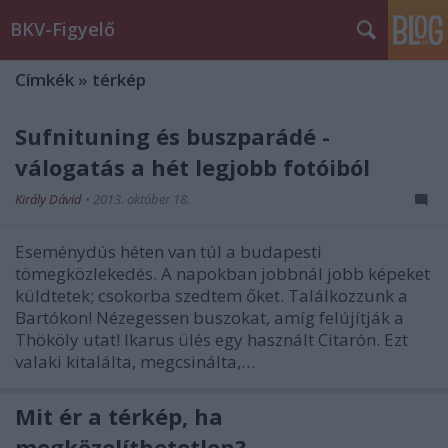
BKV-Figyelő
Címkék
»
térkép
Sufnituning és buszparádé -
válogatás a hét legjobb fotóiból
Király Dávid
•
2013. október 18.
Eseménydús héten van túl a budapesti
tömegközlekedés. A napokban jobbnál jobb képeket
küldtetek; csokorba szedtem őket. Találkozzunk a
Bartókon! Nézegessen buszokat, amíg felújítják a
Thököly utat! Ikarus ülés egy használt Citarón. Ezt
valaki kitalálta, megcsinálta,…
Mit ér a térkép, ha
megközelíthetetlen?