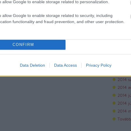
o allow Google to enable storage related to personalization.
Archí
o allow Google to enable storage related to security, including
cation functionality and fraud prevention, and other user protection.
2015 áp
2015 m
2015 f
CONFIRM
2015 j
2014 
2014 
Data Deletion
Data Access
Privacy Policy
2014 o
2014 s
2014 a
2014 jú
2014 j
2014 m
Tovább