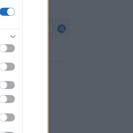
és
ook