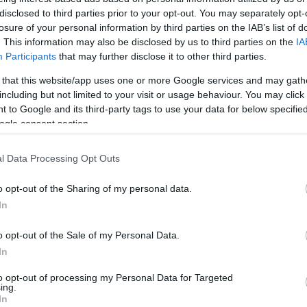
közösségi
disclosed to third parties prior to your opt-out. You may separately opt-
A blog ne
losure of your personal information by third parties on the IAB’s list of
Köki kivitelezése, kötbért
észrevéte
. This information may also be disclosed by us to third parties on the
IA
eruházó
Participants
that may further disclose it to other third parties.
A BKV-Fig
ért egyet 
 that this website/app uses one or more Google services and may gath
megjelent
including but not limited to your visit or usage behaviour. You may click 
rövidítés
Elhúzódtak a Köki Terminál bevásárlóközpont
a BKV-Fig
 to Google and its third-party tags to use your data for below specifi
beruházója által végzett, általa vállalt
talál, kér
ogle consent section.
kivitelezési munkák, ezért bizonytalan ideig
nekünk!
továbbra is a jelenleg is érvényes forgalmi rend
marad életben a 3-as metró vonalán- közölte a
l Data Processing Opt Outs
BKV és a Budapesti Közlekedési Központ…
o opt-out of the Sharing of my personal data.
In
ment
Címkék:
budapest
mti
cikk
bkv
hír
metró
késés
o opt-out of the Sale of my Personal Data.
evásárlóközpont
köki
kötbér
terminál
bkk
In
Tetszik
0
to opt-out of processing my Personal Data for Targeted
ing.
In