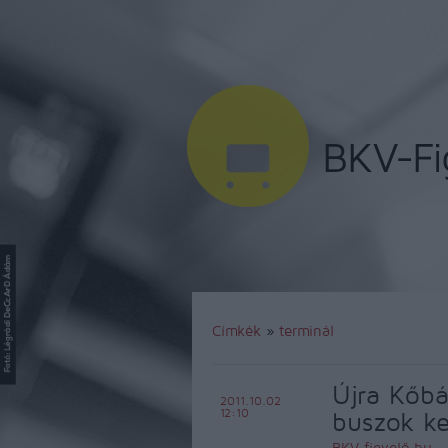
Címkék
»
terminál
Újra Kőbá
2011.10.02
12:10
buszok ke
BKV figyelő.hu