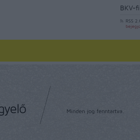
BKV-fi
RSS 2.
bejegy
Minden jog fenntartva.