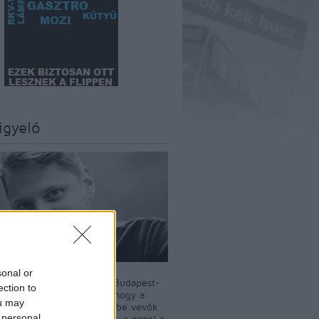
igyelő
sonal or
szerkesztője Király Dávid Budapest-
ection to
író. A BKV-Figyelő célja, hogy a
ou may
i tömegközlekedést igénybe vevők
 personal
t a nyilvánosság elé tárja, s ezzel a