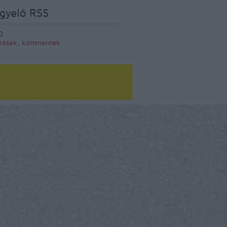
gyelő RSS
0
zések
,
kommentek