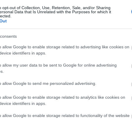
ították a Kőbánya-Kispesti
o opt-out of Collection, Use, Retention, Sale, and/or Sharing
Keres
ersonal Data that Is Unrelated with the Purposes for which it
kedést?
lected.
Out
consents
Olvasónk, Norbert szerint a BKV túlbonyolította
a Kőbánya-Kispesti buszközlekedést, emiatt a
o allow Google to enable storage related to advertising like cookies on
menetidők megnőttek. Szerinte a forgalmat nem
a Budapest Liszt Ferenc Nemzetközi Repülőtérre
evice identifiers in apps.
Faceb
vezető úton Ferihegyi Repülőtérre vezető úton
kellene elvezetni, hanem a párhuzamos Vak…
o allow my user data to be sent to Google for online advertising
s.
to allow Google to send me personalized advertising.
ment
Címkék:
budapest
közlekedés
bkv
busz
nasz
észrevétel
vezető
köki
terminál
o allow Google to enable storage related to analytics like cookies on
evice identifiers in apps.
Tetszik
0
o allow Google to enable storage related to functionality of the website