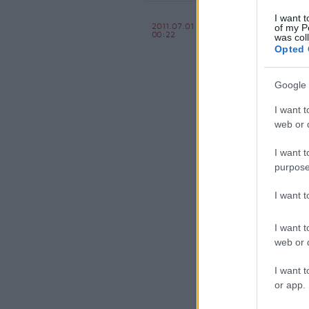
Túlbonyol
I want t
2011.07.01
of my P
00:22
buszközle
was col
Opted 
BKV figyelő.hu
Google 
I want t
web or d
I want t
purpose
I want 
komment
kom
menetrend
utas
pa
I want t
web or d
I want t
or app.