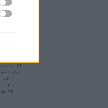
vum
rilis
(
1
)
árcius
(
1
)
ebruár
(
10
)
anuár
(
9
)
december
(
8
)
november
(
10
)
któber
(
10
)
zeptember
(
12
)
ugusztus
(
12
)
lius
(
14
)
únius
(
13
)
ájus
(
12
)
...