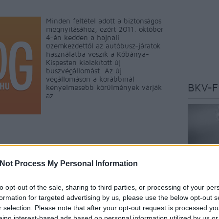
Minden feltétel adott a biztonságos
megnyitásához, ezért 2011. október
4-én kedden a hajnali
üzemkezdettől az autóbusz-járatok
használatba veszik a Kőbánya-
Kispesten kialakított új
buszvégállomást. Az új
végállomáson a korábbinál
BKV-F
kényelmesebb körülmények várják
az…
ment
Címkék:
budapest
közlekedés
bkv
busz
end
kőbánya kispest
utas
tájékoztatás
köki
terminál
bkk
Not Process My Personal Information
Tetszik
0
to opt-out of the sale, sharing to third parties, or processing of your per
Az oldal 
formation for targeted advertising by us, please use the below opt-out s
szakújság
r selection. Please note that after your opt-out request is processed y
budapest
eing interest-based ads based on personal information utilized by us or
véleményé