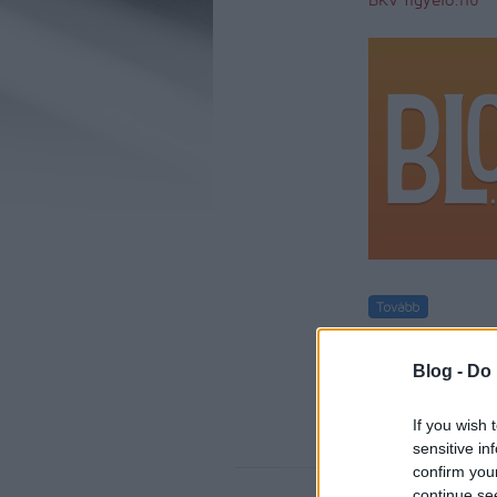
komment
kom
közlemény
menetr
Blog -
Do 
If you wish 
sensitive in
confirm you
continue se