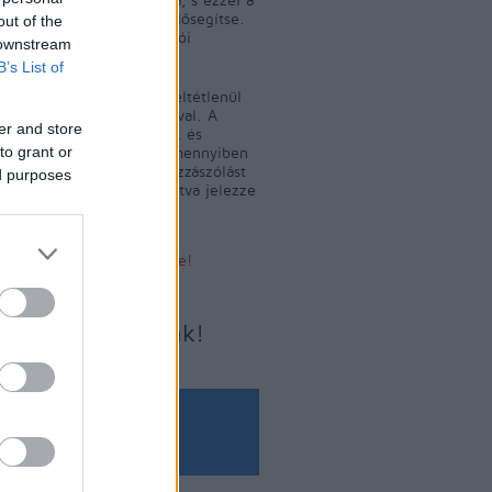
 közlekedés fejlődését elősegítse.
out of the
m tényeket, hanem olvasói
 downstream
leket közöl.
B’s List of
yelő szerkesztője nem feltétlenül
a közölt levelek tartalmával. A
er and store
 levelek szerkesztésének és
to grant or
ének jogát fenntartjuk. Amennyiben
yelőn sértő tartalmat, hozzászólást
ed purposes
jük, az alábbi linkre kattintva jelezze
Sértő tartalom bejelentése!
Írjon nekünk!