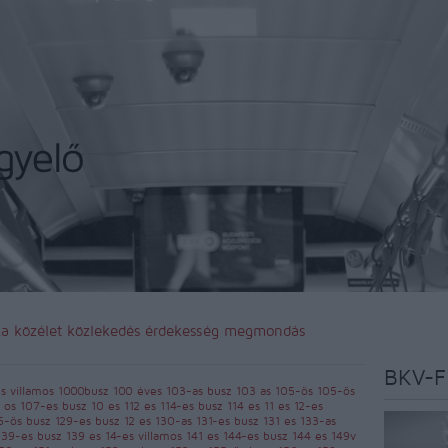
ka
közélet
közlekedés
érdekesség
megmondás
BKV-F
es villamos
1000busz
100 éves
103-as busz
103 as
105-ös
105-ös
 os
107-es busz
10 es
112 es
114-es busz
114 es
11 es
12-es
5-ös busz
129-es busz
12 es
130-as
131-es busz
131 es
133-as
139-es busz
139 es
14-es villamos
141 es
144-es busz
144 es
149v