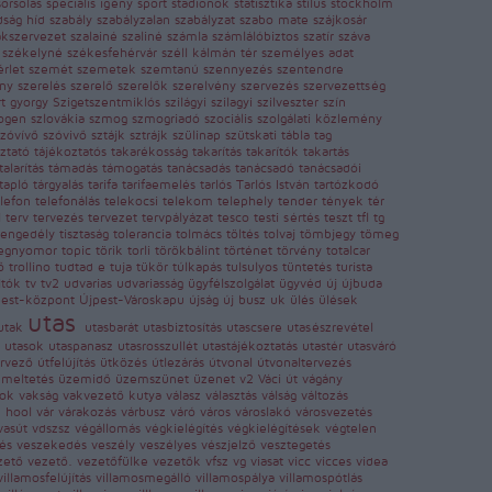
sorsolás
speciális igény
sport
stadionok
statisztika
stílus
stockholm
dság híd
szabály
szabályzalan
szabályzat
szabo mate
szájkosár
akszervezet
szalainé
szaliné
számla
számlálóbiztos
szatír
száva
k
székelyné
székesfehérvár
széll kálmán tér
személyes adat
érlet
szemét
szemetek
szemtanú
szennyezés
szentendre
eny
szerelés
szerelő
szerelők
szerelvény
szervezés
szervezettség
rt gyorgy
Szigetszentmiklós
szilágyi
szilagyi
szilveszter
szín
logen
szlovákia
szmog
szmogriadó
szociális
szolgálati közlemény
szóvívő
szóvivő
sztájk
sztrájk
szülinap
szütskati
tábla
tag
oztató
tájékoztatós
takarékosság
takarítás
takarítók
takartás
talarítás
támadás
támogatás
tanácsadás
tanácsadó
tanácsadói
tapló
tárgyalás
tarifa
tarifaemelés
tarlós
Tarlós István
tartózkodó
elefon
telefonálás
telekocsi
telekom
telephely
tender
tények
tér
l
terv
tervezés
tervezet
tervpályázat
tesco
testi sértés
teszt
tfl
tg
sengedély
tisztaság
tolerancia
tolmács
töltés
tolvaj
tömbjegy
tömeg
egnyomor
topic
törik
torli
törökbálint
történet
törvény
totalcar
tő
trollino
tudtad e
tuja
tükör
túlkapás
tulsulyos
tüntetés
turista
ltók
tv
tv2
udvarias
udvariasság
ügyfélszolgálat
ügyvéd
új
újbuda
pest-központ
Újpest-Városkapu
újság
új busz
uk
ülés
ülések
utas
utak
utasbarát
utasbiztosítás
utascsere
utasészrevétel
s
utasok
utaspanasz
utasrosszullét
utastájékoztatás
utastér
utasváró
ervező
útfelújítás
ütközés
útlezárás
útvonal
útvonaltervezés
emeltetés
üzemidő
üzemszünet
üzenet
v2
Váci út
vágány
kok
vakság
vakvezető kutya
válasz
választás
válság
változás
n hool
vár
várakozás
várbusz
váró
város
városlakó
városvezetés
vasút
vdszsz
végállomás
végkielégítés
végkielégítések
végtelen
rés
veszekedés
veszély
veszélyes
vészjelző
vesztegetés
zető
vezető.
vezetőfülke
vezetők
vfsz
vg
viasat
vicc
vicces
videa
villamosfelújítás
villamosmegálló
villamospálya
villamospótlás