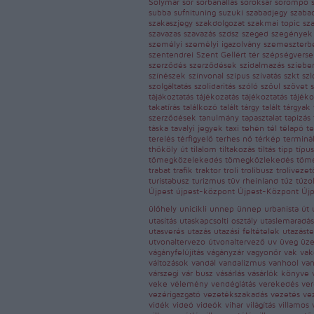
Solymár
sor
sorbanállás
soroksár
sorompó
subba
sufnituning
suzuki
szabadjegy
szaba
szakaszjegy
szakdolgozat
szakmai topic
sz
szavazas
szavazás
szdsz
szeged
szegénye
személyi
személyi igazolvány
szemeszterb
szentendrei
Szent Gellért tér
szépségvers
szerződés
szerződések
szidalmazás
sziebe
színészek
színvonal
szipus
szívatás
szkt
sz
szolgáltatás
szolidaritás
szóló
szöul
szövet
tájákoztatás
tájékozatás
tájékoztatás
tájék
takatírás
találkozó
talált tárgy
talált tárgyak
szerződések
tanulmány
tapasztalat
tapizás
táska
tavalyi jegyek
taxi
tehén
tél
télapó
t
terelés
térfigyelő
terhes nő
térkép
terminá
thököly út
tilalom
tiltakozás
tiltás
tipp
típu
tömegközelekedés
tömegközlekedés
töm
trabat
trafik
traktor
troli
trolibusz
troliveze
turistabusz
turizmus
tüv rheinland
tűz
tűzo
Újpest
újpest-központ
Újpest-Központ
Új
ülőhely
unicikli
unnep
ünnep
urbanista
út
utasítás
utaskapcsolti osztály
utaslemaradá
utasverés
utazás
utazási feltételek
utazást
utvonaltervezo
útvonaltervező
uv
üveg
üz
vágányfelújítás
vágányzár
vagyonőr
vak
va
változások
vandál
vandalizmus
vanhool
va
várszegi
vár busz
vásárlás
vásárlók könyve
veke
vélemény
vendéglátás
verekedés
ve
vezérigazgató
vezetékszakadás
vezetés
ve
vidék
videó
videók
vihar
világítás
villamos