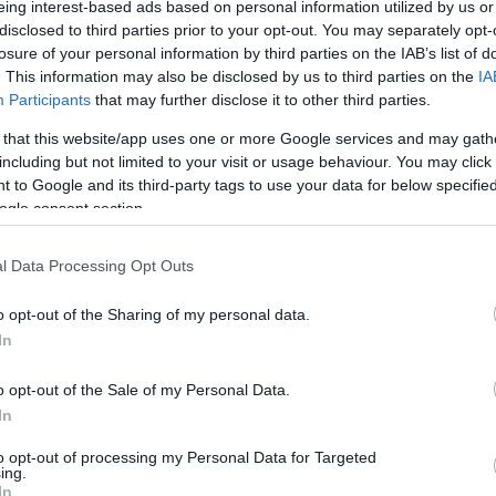
eing interest-based ads based on personal information utilized by us or
redményhirdetés
érlet
erőszak
ért
értékesítés
érvényesség
et
eső
éstrevétel
észevétel
eszik
észrevátel
észrevéel
észrevel
disclosed to third parties prior to your opt-out. You may separately opt-
losure of your personal information by third parties on the IAB’s list of
észrevételek
eu
európa
evés
évesbérlet
evész
éves bérlet
a
fábry
facebook
fagy
fagyoskodás
fb
fegyver
fejlesztés
fék
. This information may also be disclosed by us to third parties on the
IA
e
felhívás
feljelentés
feljeletés
feljenetés
fellegi
felmérés
félmunka
Participants
that may further disclose it to other third parties.
ték
felsővezeték szakadás
felszállás
felszólítás
felújítás
fenyegetés
iek tere
ferihegy
fertőtlenítés
festék
fh
fiatalok
fidesz
g
 that this website/app uses one or more Google services and may gath
figyelmeztetés
figyelő.net
figyelőnet
filatorigát
filmmúzeum
f
flirt
fn
fn24
foci
foci eb
fogas
fogaskerekű
fogyasztóvédelem
including but not limited to your visit or usage behaviour. You may click 
rv
fonódó
forgali változás
forgalmi
forgalmista
forgalmi ügyelet
 to Google and its third-party tags to use your data for below specifi
orgalomirányítás
forgalomirányító
forgalomszámlálás
forgalom
város
Fővárosi Közgyűlés
fővimform
ftc
fű
függöny
fülbe
fülke
ogle consent section.
esített pálya
füzet
fuzik
fuzik zsolt
g2
galabürülék
galamb
ó
gát
gázolás
generali
gigapost
gödöllői
Goldenblog
google
google
logátkelő
gyalogos
gyárlátogatás
gyártás
gyerek
gyerekek
Archí
l Data Processing Opt Outs
 23 as
gysev
gyűjtőfüzet
gyűjtőjegy
gyurcsány
H5-ös HÉV
h6
H6-os
n
hajléktalanok
hajó
hajtás pajtás
hakni
halál
halálosztó
hamis
osbemondó
hangrobbanás
hangszóró
hannoveri
hannoveri villamos
2015 áp
o opt-out of the Sharing of my personal data.
hasznos
határ út
Határ út
hátizsák
hátrányos megkülönböztetés
ázon kívül
hellókarácsony
helyettes
helyi téma
helyreigazítás
hev
In
2015 m
degvér
higiénia
hír
hír24
híradó
hiradó
hirdetés
hírek
hírszerző
2015 f
lap
hőpapír
horror
horváth
hőség
hőségriadó
Hosszúréti patak
hp
zezres
hűtés
hűtlen kezelés
Hűvösvölgy
hűvösvölgy
hvg
ics
o opt-out of the Sale of my Personal Data.
2015 j
olvány
időalapú utazás
időjárás
időpont
idősek
idős utas
igazolás
In
ii.kerület
ii kerület
ik
ikarus
ikarus 280
Ikarus 280
Ikarus 405
ik
2014 
x
indulás
indulási idő
indulásjelző
influenza
inforadio
inforádió
en
ingyenes utazás
ingyen bkv
instruktor
interjú
intermedia
to opt-out of processing my Personal Data for Targeted
2014 
tok
iroda
ISIC
iskola
iskolakezdés
iskolalátogatási
iszik
isztambul
ing.
X. kerület
ix. kerület
Jáhni Gergő
james bond
japán
járat
2014 o
In