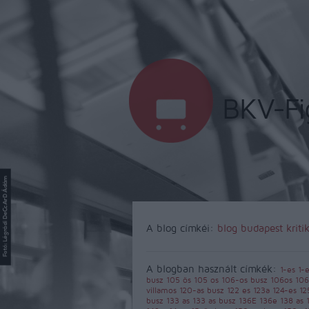
A blog címkéi:
blog
budapest
kriti
A blogban használt címkék:
1-es
1-
busz
105 ös
105 os
106-os busz
106os
106
villamos
120-as busz
122 es
123a
124-es
12
busz
133 as
133 as busz
136E
136e
138 as