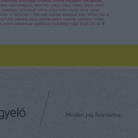
ő
villámpost
villanyjegy
villlamos
villmos
visszajáró
visszajelzés
nylat
viszonylatjelző tábla
vita
vitézy
vitezy
Vitézy Dávid
vitézy
z
volánbusz
volanbusz
voltvo
volvo
Volvo
volvó
vonál
vonat
nsman
vt transman
v 149
web
weblap
weboldal
wien
Wilson kór
xi
YouTube
zaklatás
zárás
záródás
zebra
zelenák
zemlényi zoltán
ok
zoom
zsebtérkép
zsebtolvaj
zsúfoltság
zugló
Zugló
[3] as
18
Minden jog fenntartva.