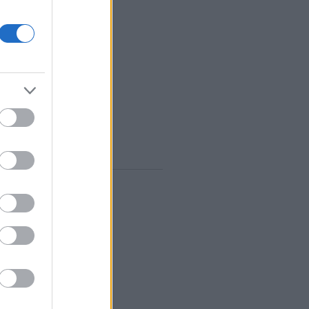
zeptember
(
12
)
ugusztus
(
12
)
lius
(
14
)
únius
(
13
)
ájus
(
12
)
...
gyelő RSS
0
zések
,
kommentek