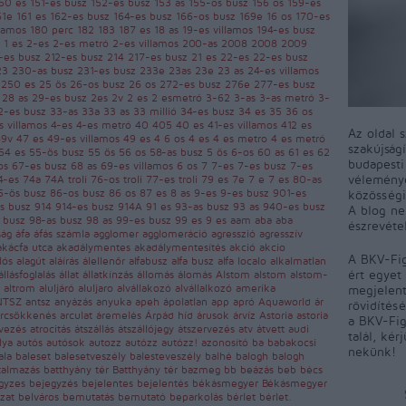
50 es
151-es busz
152-es busz
153 as
155-ös busz
156 os
159-es
61e
161 es
162-es busz
164-es busz
166-os busz
169e
16 os
170-es
llamos
180 perc
182
183
187 es
18 as
19-es villamos
194-es busz
s
1 es
2-es
2-es metró
2-es villamos
200-as
2008
2008 2009
-es busz
212-es busz
214
217-es busz
21 es
22-es
22-es busz
23
230-as busz
231-es busz
233e
23as
23e
23 as
24-es villamos
z
250 es
25 ös
26-os busz
26 os
272-es busz
276e
277-es busz
E
28 as
29-es busz
2es
2v
2 es
2 esmetró
3-62
3-as
3-as metró
3-
2-es busz
33-as
33a
33 as
33 millió
34-es busz
34 es
35
36 os
s villamos
4-es
4-es metró
40
405
40 es
41-es villamos
412 es
Az oldal 
49v
47 es
49-es villamos
49 es
4 6 os
4 es
4 es metro
4 es metró
szakújság
54 es
55-ös busz
55 ös
56 os
58-as busz
5 ös
6-os
60 as
61 es
62
budapest
os
67-es busz
68 as
69-es villamos
6 os
7
7-es
7-es busz
7-es
véleményé
4-es
74a
74A troli
76-os troli
77-es troli
79 es
7e
7 e
7 es
80-as
5-ös busz
86-os busz
86 os
87 es
8 as
9-es
9-es busz
901-es
közösségi
s busz
914
914-es busz
914A
91 es
93-as busz
93 as
940-es busz
A blog ne
 busz
98-as busz
98 as
99-es busz
99 es
9 es
aam
aba
aba
észrevéte
ság
áfa
áfás számla
agglomer
agglomeráció
agresszió
agresszív
akácfa utca
akadálymentes
akadálymentesítés
akció
akcio
A BKV-Fig
dlós
alagút
aláírás
álellenőr
alfabusz
alfa busz
alfa localo
alkalmatlan
ért egyet 
állásfoglalás
állat
állatkínzás
állomás
álomás
Alstom
alstom
alstom-
a
altrom
aluljáró
aluljaro
alvállakozó
alvállalkozó
amerika
megjelent
NTSZ
antsz
anyázás
anyuka
apeh
ápolatlan
app
apró
Aquaworld
ár
rövidítés
árcsökkenés
arculat
áremelés
Árpád híd
árusok
árvíz
Astoria
astoria
a BKV-Fig
evezés
atrocitás
átszállás
átszállójegy
átszervezés
atv
átvett
audi
talál, kér
lya
autós
autósok
autozz
autózz
autózz!
azonosító
ba
babakocsi
nekünk!
ala
baleset
balesetveszély
balesteveszély
balhé
balogh
balogh
talmazás
batthyány tér
Batthyány tér
bazmeg
bb
beázás
beb
bécs
gyzes
bejegyzés
bejelentes
bejelentés
békásmegyer
Békásmegyer
yzat
belváros
bemutatás
bemutató
beparkolás
bérlet
bérlet.