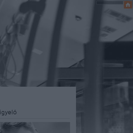
igyelő