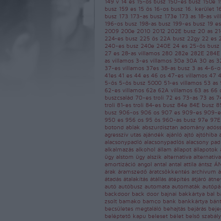
149 v
14 es
15-ös busz
150-es busz
150e
1
busz
159 es
15 ös
16-os busz
16. kerület
1
busz
173
173-as busz
173e
173 as
18-as vi
196-os busz
198-as busz
199-es busz
19 e
2009
200e
2010
2012
202E busz
20 as
21
224-es busz
225 ös
22A busz
22gy
22 es
240-es busz
240e
240E
24 es
25-ös bus
27 es
28-as villamos
280
282e
282E
284
as villamos
3-es villamos
30a
30A
30 as
3
37-es villamos
37es
38-as busz
3 as
4-6-o
41es
41 es
44 es
46 os
47-es villamos
47 
5-ös
5-ös busz
5000
51-es villamos
53 as
62-es villamos
62a
62A villamos
63 as
66 
buszcsalád
70-es troli
72 es
73-as
73 as
7
troli
81-es troli
84-es busz
84e
84E busz
8
busz
906-os
906 os
907 es
909-es
909-e
950 es
956 os
95 ös
960-as busz
97e
97E
botond
ablak
abszurdisztan
adomány
adós
agresszív utas
ajándék
ajánló
ajtó
ajtóhiba
alacsonypadló
alacsonypadlós
alacsony pa
alkalmazás
alkohol
állam
állapot
állapotok
ügy
alstom ügy
alszik
alternativa
alternatív
amortizáció
angol
antal
antal attila
ántsz
Á
árak
áramszedő
áratcsökkentés
archívum
átadás
átalakítás
átállás
átépítés
átjáró
átn
autó
autóbusz
automata
automaták
autópá
backdoor
back door
bajnai
bakkártya
bal
b
zsolt
bamako
bamco
bank
bankkártya
bán
becsületes megtaláló
behajtás
bejárás
beje
beléptető kapu
beleset
bélet
belső szabál