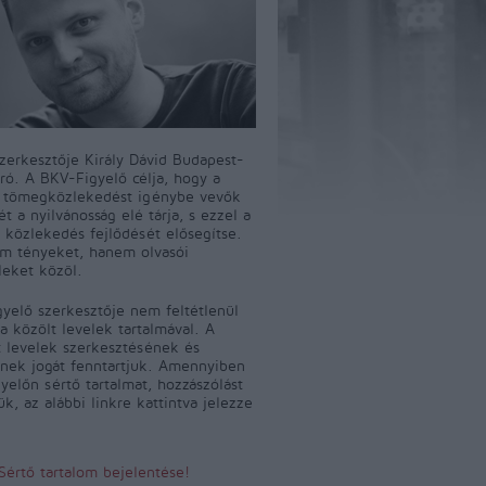
szerkesztője Király Dávid Budapest-
író. A BKV-Figyelő célja, hogy a
i tömegközlekedést igénybe vevők
t a nyilvánosság elé tárja, s ezzel a
 közlekedés fejlődését elősegítse.
m tényeket, hanem olvasói
leket közöl.
yelő szerkesztője nem feltétlenül
a közölt levelek tartalmával. A
 levelek szerkesztésének és
ének jogát fenntartjuk. Amennyiben
yelőn sértő tartalmat, hozzászólást
jük, az alábbi linkre kattintva jelezze
Sértő tartalom bejelentése!