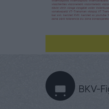
villamospótló
villamosptóló
villamosvezet
visszítérítés
viszoneladó
viszonteladó
viszo
dávid
vitrin
vizsga
vizsgálat
volán
Volánbus
vonatvezető
VT-Transman
vtdszsz
VT Tra
ker
xvii. kerület
XVIII. kerület
xx
youtube
zene
zéró tolerancia
ziu
zóna
zonazojarat