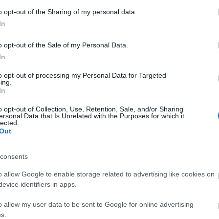
alogos
vezető
vt transman
alvállakozó
o opt-out of the Sharing of my personal data.
In
Tetszik
0
o opt-out of the Sale of my Personal Data.
In
yanya, meguntad az életed?”
to opt-out of processing my Personal Data for Targeted
ing.
In
Olvasónk a BKV alvállalkozójának, a
o opt-out of Collection, Use, Retention, Sale, and/or Sharing
VT-Transmannak az egyik
Archí
ersonal Data that Is Unrelated with the Purposes for which it
leggyökerebb buszvezetőjével
lected.
találkozott tegnap reggel. A buszos
Out
Budafokon nem akarta megadni a
2015 áp
gyalogosoknak az elsőbbséget, akik
2015 m
a zebrára lépve jelezték, hogy át
consents
akarnak kelni. A buszvezető nem
2015 f
elég, hogy a KRESZ…
o allow Google to enable storage related to advertising like cookies on
2015 j
evice identifiers in apps.
2014 
2014 
o allow my user data to be sent to Google for online advertising
s.
2014 o