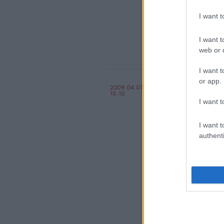
komment
kom
I want 
észrevétel
zebra
gy
I want t
web or d
I want t
Kulturált 
or app.
2009.04.07
15:10
BKV figyelő.hu
I want t
I want t
authenti
komment
kom
panasz
észrevétel
v