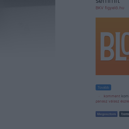
semmit
BKV figyelő.hu
komment
kom
panasz
válasz
észre