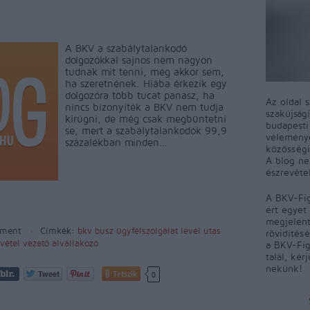
A BKV a szabálytalankodó
dolgozókkal sajnos nem nagyon
tudnak mit tenni, még akkor sem,
ha szeretnének. Hiába érkezik egy
dolgozóra több tucat panasz, ha
Az oldal 
nincs bizonyíték a BKV nem tudja
szakújság
kirúgni, de még csak megbüntetni
budapest
se, mert a szabálytalankodók 99,9
véleményé
százalékban minden…
közösségi
A blog ne
észrevéte
A BKV-Fig
ért egyet 
megjelent
ment
Címkék:
bkv
busz
ügyfélszolgálat
levél
utas
rövidítés
vétel
vezető
alvállakozó
a BKV-Fig
talál, kér
nekünk!
Tetszik
0