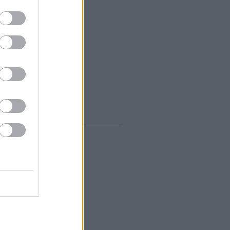
zeptember
(
12
)
ugusztus
(
12
)
lius
(
14
)
únius
(
13
)
ájus
(
12
)
...
gyelő RSS
0
zések
,
kommentek