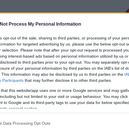
nyanya, meguntad az
Not Process My Personal Information
to opt-out of the sale, sharing to third parties, or processing of your per
formation for targeted advertising by us, please use the below opt-out s
r selection. Please note that after your opt-out request is processed y
Olvasónk a BKV alvállalkozójának, a
VT-Transmannak az egyik
eing interest-based ads based on personal information utilized by us or
leggyökerebb buszvezetőjével
disclosed to third parties prior to your opt-out. You may separately opt-
találkozott tegnap reggel. A buszos
Keres
losure of your personal information by third parties on the IAB’s list of
Budafokon nem akarta megadni a
. This information may also be disclosed by us to third parties on the
IA
gyalogosoknak az elsőbbséget, akik
Participants
that may further disclose it to other third parties.
a zebrára lépve jelezték, hogy át
akarnak kelni. A buszvezető nem
elég, hogy a KRESZ…
 that this website/app uses one or more Google services and may gath
including but not limited to your visit or usage behaviour. You may click 
 to Google and its third-party tags to use your data for below specifi
ogle consent section.
Faceb
l Data Processing Opt Outs
ment
Címkék:
budapest
bkv
busz
kresz
utas
panasz