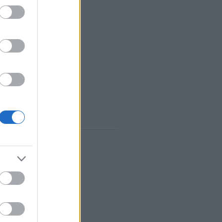
vum
rilis
(
1
)
árcius
(
1
)
ebruár
(
10
)
anuár
(
9
)
december
(
8
)
november
(
10
)
któber
(
10
)