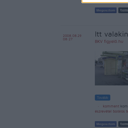
Itt valak
2008.08.29
08:27
BKV figyelő.hu
komment
kom
észrevétel
boráros t