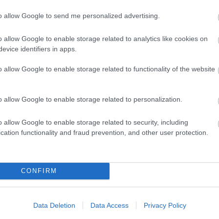
2014 s
ment
Címkék:
budapest
bkv
busz
kresz
utas
panasz
to allow Google to send me personalized advertising.
alogos
vezető
vt transman
alvállakozó
2014 a
2014 jú
o allow Google to enable storage related to analytics like cookies on
Tetszik
0
evice identifiers in apps.
2014 j
2014 m
o allow Google to enable storage related to functionality of the website
Tovább
utastér és ülés
o allow Google to enable storage related to personalization.
BKV-fi
A VT-Transman Kft. a BKV egyik alvállakozója,
o allow Google to enable storage related to security, including
aki budai és pesti vonalakon MAN és Volvo
RSS 2.
cation functionality and fraud prevention, and other user protection.
buszokkal van jelen. Buszvezetőik általában a
bejegy
BKV-tól és a Volántól kirúgott buszvezetők. Sok
kritikát kapnak a buszaikkal és a
járművezetőikkel kapcsolatosan is. Előbbit azért
kritizálják…
CONFIRM
Data Deletion
Data Access
Privacy Policy
ment
Címkék:
budapest
kép
bkv
ülés
utas
man
t transman
alvállakozó