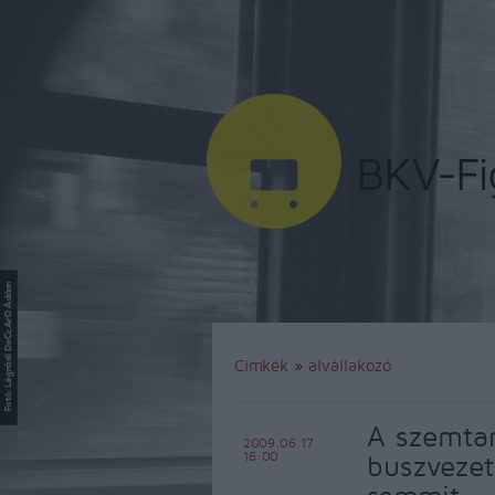
Címkék
»
alvállakozó
A szemtan
2009.06.17
16:00
buszveze