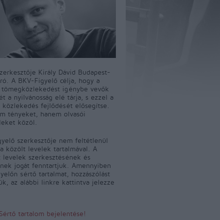
szerkesztője Király Dávid Budapest-
író. A BKV-Figyelő célja, hogy a
i tömegközlekedést igénybe vevők
t a nyilvánosság elé tárja, s ezzel a
 közlekedés fejlődését elősegítse.
m tényeket, hanem olvasói
leket közöl.
yelő szerkesztője nem feltétlenül
a közölt levelek tartalmával. A
 levelek szerkesztésének és
ének jogát fenntartjuk. Amennyiben
yelőn sértő tartalmat, hozzászólást
jük, az alábbi linkre kattintva jelezze
Sértő tartalom bejelentése!