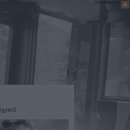
igyelő