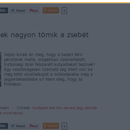
Tetszik
0
inek nagyon tömik a zsebét
Vajon kinek éri meg, hogy a bezárt BKV
pénztárak mellé, drágábban üzemeltetett,
biztonsági őrrel felszerelt kutyaólakat tesznek?
Egy veszteségesen üzemelő cég miért von be
még több alvállalkozót a működésébe még a
jegyértékesítésbe is? Nem elég, hogy az
Protokon…
ment
Címkék:
budapest
kép
bkv
panasz
jegy
pénztár
ér
alvállakozó
Tetszik
0