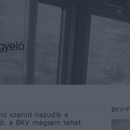
BKV-F
ú szerint hazudik a
tő, a BKV mégsem tehet